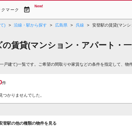
New!
event_note
ックマーク
て)
>
沿線・駅から探す
>
広島県
>
呉線
>
安登駅の賃貸(マンシ
ズの賃貸(マンション・アパート・一
・一戸建て)一覧です。ご希望の間取りや家賃などの条件を指定して、物
0
件
見つかりませんでした。
安登駅の他の種類の物件を見る