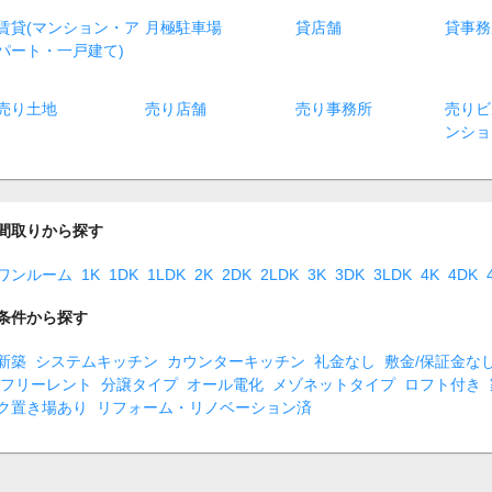
賃貸(マンション・ア
月極駐車場
貸店舗
貸事務
パート・一戸建て)
売り土地
売り店舗
売り事務所
売りビ
ンショ
間取りから探す
ワンルーム
1K
1DK
1LDK
2K
2DK
2LDK
3K
3DK
3LDK
4K
4DK
条件から探す
新築
システムキッチン
カウンターキッチン
礼金なし
敷金/保証金な
フリーレント
分譲タイプ
オール電化
メゾネットタイプ
ロフト付き
ク置き場あり
リフォーム・リノベーション済