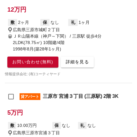
12万円
敷
2ヶ月
保
なし
礼
1ヶ月
広島県三原市城町２丁目
ＪＲ山陽本線（神戸～下関） / 三原駅
徒歩4分
2LDK(78.75㎡) 10階建/4階
1998年8月(築28年1ヶ月)
お問い合わせ(無料)
詳細を見る
情報提供会社: (有)コーティヤード
三原市 宮浦３丁目 (三原駅) 2階 3K
貸アパート
5万円
敷
10.00万円
保
なし
礼
なし
広島県三原市宮浦３丁目