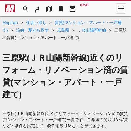
New!
menu
search
map
bookmark
event_note
MapFan
>
住まい探し
>
賃貸(マンション・アパート・一戸建
て)
>
沿線・駅から探す
>
広島県
>
ＪＲ山陽新幹線
>
三原駅
の賃貸(マンション・アパート・一戸建て)
三原駅(ＪＲ山陽新幹線)近くのリ
フォーム・リノベーション済の賃
貸(マンション・アパート・一戸
建て)
三原駅(ＪＲ山陽新幹線)近くのリフォーム・リノベーション済の賃貸
(マンション・アパート・一戸建て)一覧です。ご希望の間取りや家賃
などの条件を指定して、物件を絞り込むことができます。