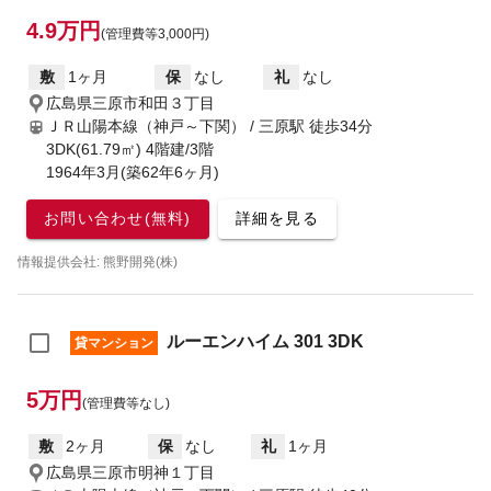
4.9万円
(管理費等3,000円)
敷
1ヶ月
保
なし
礼
なし
広島県三原市和田３丁目
ＪＲ山陽本線（神戸～下関） / 三原駅
徒歩34分
3DK(61.79㎡) 4階建/3階
1964年3月(築62年6ヶ月)
お問い合わせ(無料)
詳細を見る
情報提供会社: 熊野開発(株)
ルーエンハイム 301 3DK
貸マンション
5万円
(管理費等なし)
敷
2ヶ月
保
なし
礼
1ヶ月
広島県三原市明神１丁目