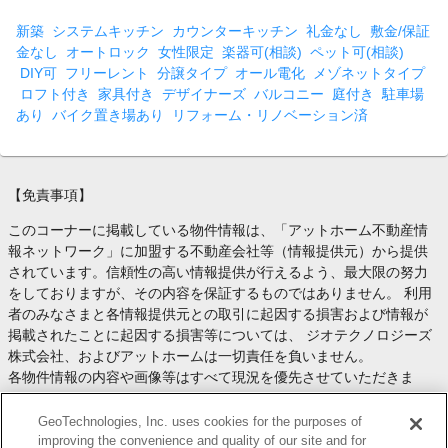
新築
システムキッチン
カウンターキッチン
礼金なし
敷金/保証
金なし
オートロック
女性限定
楽器可(相談)
ペット可(相談)
DIY可
フリーレント
分譲タイプ
オール電化
メゾネットタイプ
ロフト付き
家具付き
デザイナーズ
バルコニー
庭付き
駐車場
あり
バイク置き場あり
リフォーム・リノベーション済
【免責事項】
このコーナーに掲載している物件情報は、「アットホーム不動産情
報ネットワーク」に加盟する不動産会社等（情報提供元）から提供
されています。信頼性の高い情報提供が行えるよう、最大限の努力
をしておりますが、その内容を保証するものではありません。 利用
者のみなさまと各情報提供元との取引に起因する損害および情報が
掲載されたことに起因する損害等については、 ジオテクノロジーズ
株式会社、およびアットホームは一切責任を負いません。
各物件情報の内容や画像等はすべて現況を優先させていただきま
す。
お取引等（お取引の準備、資金調達等を含みます）の際には、内容
GeoTechnologies, Inc. uses cookies for the purposes of
や契約条件等について、 各情報提供元より十分な説明を受け、ご自
improving the convenience and quality of our site and for