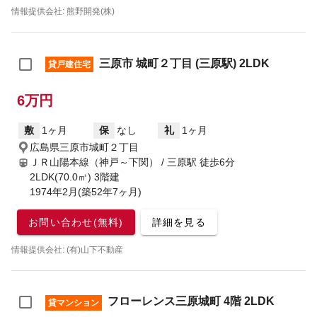
情報提供会社: 熊野開発(株)
三原市 城町２丁目 (三原駅) 2LDK
貸戸建住宅
6万円
敷
1ヶ月
保
なし
礼
1ヶ月
広島県三原市城町２丁目
ＪＲ山陽本線（神戸～下関） / 三原駅
徒歩6分
2LDK(70.0㎡) 3階建
1974年2月(築52年7ヶ月)
お問い合わせ(無料)
詳細を見る
情報提供会社: (有)山下不動産
フローレンス三原城町 4階 2LDK
貸マンション