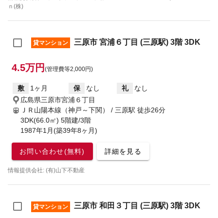
ｎ(株)
三原市 宮浦６丁目 (三原駅) 3階 3DK
貸マンション
4.5万円
(管理費等2,000円)
敷
1ヶ月
保
なし
礼
なし
広島県三原市宮浦６丁目
ＪＲ山陽本線（神戸～下関） / 三原駅
徒歩26分
3DK(66.0㎡) 5階建/3階
1987年1月(築39年8ヶ月)
お問い合わせ(無料)
詳細を見る
情報提供会社: (有)山下不動産
三原市 和田３丁目 (三原駅) 3階 3DK
貸マンション