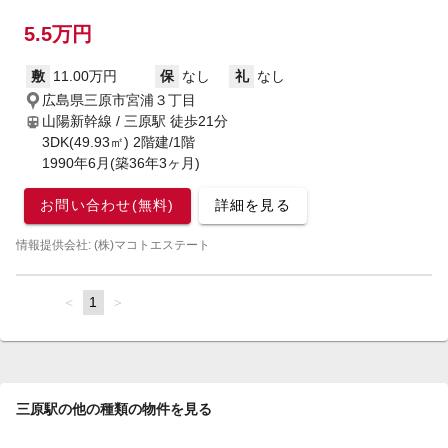
5.5万円
敷
11.00万円
保
なし
礼
なし
広島県三原市宮浦３丁目
山陽新幹線 / 三原駅
徒歩21分
3DK(49.93㎡) 2階建/1階
1990年6月(築36年3ヶ月)
お問い合わせ(無料)
詳細を見る
情報提供会社: (株)マコトエステート
page
You're
1
page
on
page
三原駅の他の種類の物件を見る