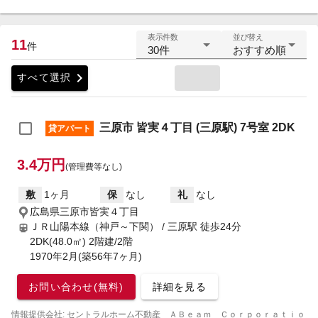
表示件数
並び替え
11
件
30件
おすすめ順
chevron_right
すべて選択
三原市 皆実４丁目 (三原駅) 7号室 2DK
貸アパート
3.4万円
(管理費等なし)
敷
1ヶ月
保
なし
礼
なし
広島県三原市皆実４丁目
ＪＲ山陽本線（神戸～下関） / 三原駅
徒歩24分
2DK(48.0㎡) 2階建/2階
1970年2月(築56年7ヶ月)
お問い合わせ(無料)
詳細を見る
情報提供会社: セントラルホーム不動産 ＡＢｅａｍ Ｃｏｒｐｏｒａｔｉｏ