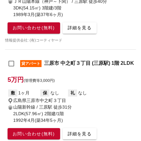
ＪＲ山陽本線（神戸～下関） / 三原駅
徒歩40分
3DK(54.15㎡) 3階建/3階
1989年3月(築37年6ヶ月)
お問い合わせ(無料)
詳細を見る
情報提供会社: (有)コーティヤード
三原市 中之町３丁目 (三原駅) 1階 2LDK
貸アパート
5万円
(管理費等3,000円)
敷
1ヶ月
保
なし
礼
なし
広島県三原市中之町３丁目
山陽新幹線 / 三原駅
徒歩31分
2LDK(57.96㎡) 2階建/1階
1992年4月(築34年5ヶ月)
お問い合わせ(無料)
詳細を見る