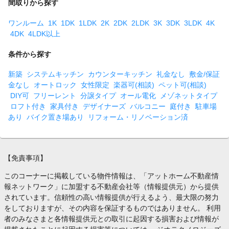
間取りから探す
ワンルーム
1K
1DK
1LDK
2K
2DK
2LDK
3K
3DK
3LDK
4K
4DK
4LDK以上
条件から探す
新築
システムキッチン
カウンターキッチン
礼金なし
敷金/保証
金なし
オートロック
女性限定
楽器可(相談)
ペット可(相談)
DIY可
フリーレント
分譲タイプ
オール電化
メゾネットタイプ
ロフト付き
家具付き
デザイナーズ
バルコニー
庭付き
駐車場
あり
バイク置き場あり
リフォーム・リノベーション済
【免責事項】
このコーナーに掲載している物件情報は、「アットホーム不動産情
報ネットワーク」に加盟する不動産会社等（情報提供元）から提供
されています。信頼性の高い情報提供が行えるよう、最大限の努力
をしておりますが、その内容を保証するものではありません。 利用
者のみなさまと各情報提供元との取引に起因する損害および情報が