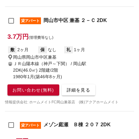
岡山市中区 兼基 ２－Ｃ 2DK
貸アパート
3.7万円
(管理費等なし)
敷
2ヶ月
保
なし
礼
1ヶ月
岡山県岡山市中区兼基
ＪＲ山陽本線（神戸～下関） / 岡山駅
2DK(46.0㎡) 2階建/2階
1980年1月(築46年8ヶ月)
お問い合わせ(無料)
詳細を見る
情報提供会社: ホームメイトFC岡山兼基店 (株)アクアホームメイト
メゾン庭瀬 Ｂ棟 ２０７ 2DK
貸アパート