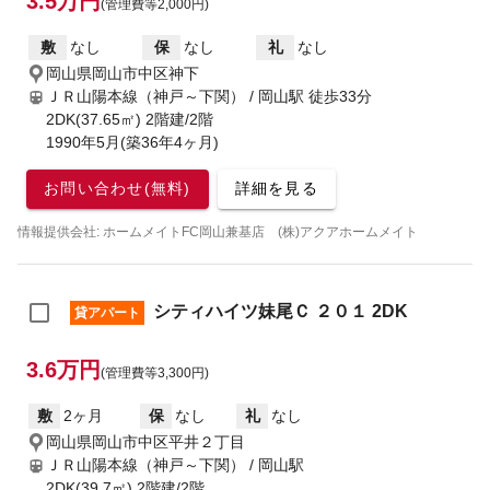
3.5万円
(管理費等2,000円)
敷
なし
保
なし
礼
なし
岡山県岡山市中区神下
ＪＲ山陽本線（神戸～下関） / 岡山駅
徒歩33分
2DK(37.65㎡) 2階建/2階
1990年5月(築36年4ヶ月)
お問い合わせ(無料)
詳細を見る
情報提供会社: ホームメイトFC岡山兼基店 (株)アクアホームメイト
シティハイツ妹尾Ｃ ２０１ 2DK
貸アパート
3.6万円
(管理費等3,300円)
敷
2ヶ月
保
なし
礼
なし
岡山県岡山市中区平井２丁目
ＪＲ山陽本線（神戸～下関） / 岡山駅
2DK(39.7㎡) 2階建/2階