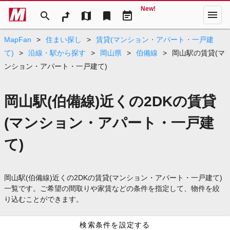
New!
menu
search
map
bookmark
event_note
MapFan
>
住まい探し
>
賃貸(マンション・アパート・一戸建
て)
>
沿線・駅から探す
>
岡山県
>
伯備線
>
岡山駅の賃貸(マ
ンション・アパート・一戸建て)
岡山駅(伯備線)近くの2DKの賃貸
(マンション・アパート・一戸建
て)
岡山駅(伯備線)近くの2DKの賃貸(マンション・アパート・一戸建て)
一覧です。ご希望の間取りや家賃などの条件を指定して、物件を絞
り込むことができます。
検索条件を設定する