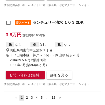
情報提供会社: ホームメイトFC岡山兼基店 (株)アクアホームメイト
センチュリー清水 １０３ 2DK
貸アパート
3.8万円
(管理費等3,000円)
敷
なし
保
なし
礼
なし
岡山県岡山市中区清水１丁目
ＪＲ山陽本線（神戸～下関） / 岡山駅
徒歩28分
2DK(39.59㎡) 2階建/1階
1990年3月(築36年6ヶ月)
お問い合わせ(無料)
詳細を見る
情報提供会社: ホームメイトFC岡山兼基店 (株)アクアホームメイト
page
You're
1
page
2
page
3
page
4
page
5
page
...
page
12
page
on