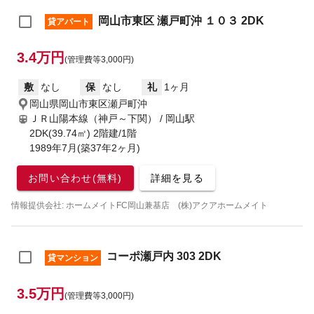
岡山市東区 瀬戸町沖 １０３ 2DK
貸アパート
3.4万円
(管理費等3,000円)
敷
なし
保
なし
礼
1ヶ月
岡山県岡山市東区瀬戸町沖
ＪＲ山陽本線（神戸～下関） / 岡山駅
2DK(39.74㎡) 2階建/1階
1989年7月(築37年2ヶ月)
お問い合わせ(無料)
詳細を見る
情報提供会社: ホームメイトFC岡山兼基店 (株)アクアホームメイト
コーポ瀬戸内 303 2DK
貸マンション
3.5万円
(管理費等3,000円)