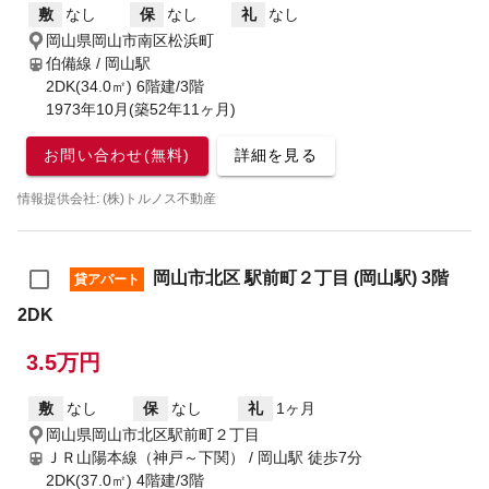
敷
なし
保
なし
礼
なし
岡山県岡山市南区松浜町
伯備線 / 岡山駅
2DK(34.0㎡) 6階建/3階
1973年10月(築52年11ヶ月)
お問い合わせ(無料)
詳細を見る
情報提供会社: (株)トルノス不動産
岡山市北区 駅前町２丁目 (岡山駅) 3階
貸アパート
2DK
3.5万円
敷
なし
保
なし
礼
1ヶ月
岡山県岡山市北区駅前町２丁目
ＪＲ山陽本線（神戸～下関） / 岡山駅
徒歩7分
2DK(37.0㎡) 4階建/3階