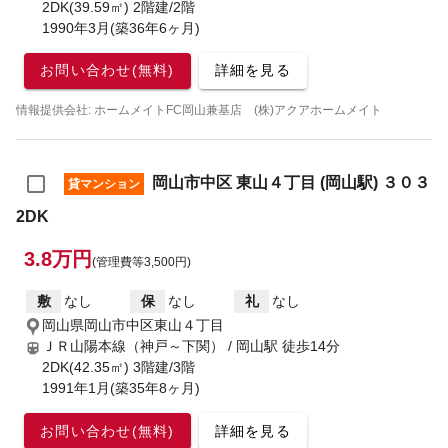
2DK(39.59㎡) 2階建/2階
1990年3月(築36年6ヶ月)
お問い合わせ(無料)
詳細を見る
情報提供会社: ホームメイトFC岡山兼基店 (株)アクアホームメイト
岡山市中区 東山４丁目 (岡山駅) ３０３
貸マンション
2DK
3.8万円
(管理費等3,500円)
敷
なし
保
なし
礼
なし
岡山県岡山市中区東山４丁目
ＪＲ山陽本線（神戸～下関） / 岡山駅
徒歩14分
2DK(42.35㎡) 3階建/3階
1991年1月(築35年8ヶ月)
お問い合わせ(無料)
詳細を見る