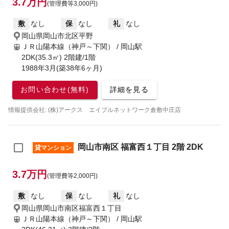
3.7万円
(管理費等3,000円)
敷
なし
保
なし
礼
なし
岡山県岡山市北区平野
ＪＲ山陽本線（神戸～下関） / 岡山駅
2DK(35.3㎡) 2階建/1階
1988年3月(築38年6ヶ月)
お問い合わせ(無料)
詳細を見る
情報提供会社: (株)アークス エイブルネットワーク倉敷中庄店
岡山市南区 福富西１丁目 2階 2DK
貸マンション
3.7万円
(管理費等2,000円)
敷
なし
保
なし
礼
なし
岡山県岡山市南区福富西１丁目
ＪＲ山陽本線（神戸～下関） / 岡山駅