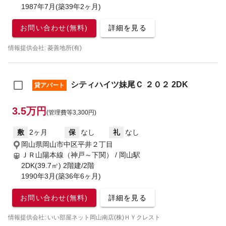
1987年7月(築39年2ヶ月)
お問い合わせ(無料)
詳細を見る
情報提供会社: 菱善地所(有)
シティハイツ妹尾Ｃ ２０２ 2DK
貸アパート
3.5万円
(管理費等3,300円)
敷
2ヶ月
保
なし
礼
なし
岡山県岡山市中区平井２丁目
ＪＲ山陽本線（神戸～下関） / 岡山駅
2DK(39.7㎡) 2階建/2階
1990年3月(築36年6ヶ月)
お問い合わせ(無料)
詳細を見る
情報提供会社: いい部屋ネット岡山南店(株)ＨＹクレスト