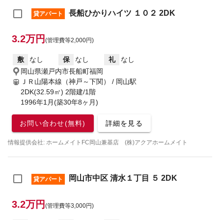
長船ひかりハイツ １０２ 2DK
貸アパート
3.2万円
(管理費等2,000円)
敷
なし
保
なし
礼
なし
岡山県瀬戸内市長船町福岡
ＪＲ山陽本線（神戸～下関） / 岡山駅
2DK(32.59㎡) 2階建/1階
1996年1月(築30年8ヶ月)
お問い合わせ(無料)
詳細を見る
情報提供会社: ホームメイトFC岡山兼基店 (株)アクアホームメイト
岡山市中区 清水１丁目 ５ 2DK
貸アパート
3.2万円
(管理費等3,000円)