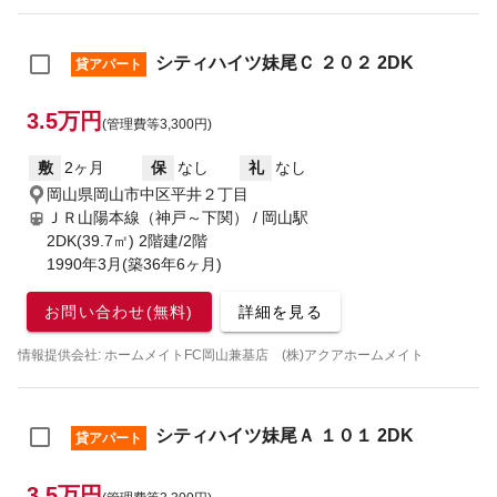
シティハイツ妹尾Ｃ ２０２ 2DK
貸アパート
3.5万円
(管理費等3,300円)
敷
2ヶ月
保
なし
礼
なし
岡山県岡山市中区平井２丁目
ＪＲ山陽本線（神戸～下関） / 岡山駅
2DK(39.7㎡) 2階建/2階
1990年3月(築36年6ヶ月)
お問い合わせ(無料)
詳細を見る
情報提供会社: ホームメイトFC岡山兼基店 (株)アクアホームメイト
シティハイツ妹尾Ａ １０１ 2DK
貸アパート
3.5万円