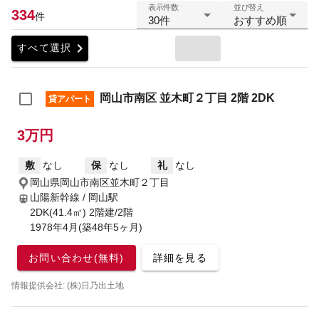
表示件数
並び替え
334
件
30件
おすすめ順
chevron_right
すべて選択
岡山市南区 並木町２丁目 2階 2DK
貸アパート
3万円
敷
なし
保
なし
礼
なし
岡山県岡山市南区並木町２丁目
山陽新幹線 / 岡山駅
2DK(41.4㎡) 2階建/2階
1978年4月(築48年5ヶ月)
お問い合わせ(無料)
詳細を見る
情報提供会社: (株)日乃出土地