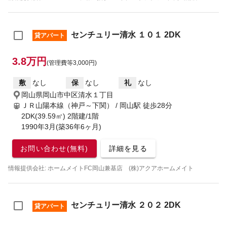
センチュリー清水 １０１ 2DK
貸アパート
3.8万円
(管理費等3,000円)
敷
なし
保
なし
礼
なし
岡山県岡山市中区清水１丁目
ＪＲ山陽本線（神戸～下関） / 岡山駅
徒歩28分
2DK(39.59㎡) 2階建/1階
1990年3月(築36年6ヶ月)
お問い合わせ(無料)
詳細を見る
情報提供会社: ホームメイトFC岡山兼基店 (株)アクアホームメイト
センチュリー清水 ２０２ 2DK
貸アパート