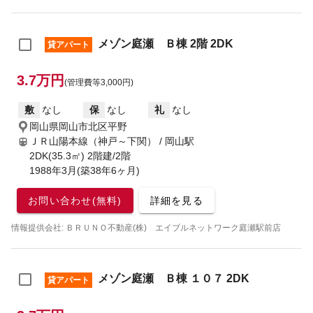
メゾン庭瀬 Ｂ棟 2階 2DK
貸アパート
3.7万円
(管理費等3,000円)
敷
なし
保
なし
礼
なし
岡山県岡山市北区平野
ＪＲ山陽本線（神戸～下関） / 岡山駅
2DK(35.3㎡) 2階建/2階
1988年3月(築38年6ヶ月)
お問い合わせ(無料)
詳細を見る
情報提供会社: ＢＲＵＮＯ不動産(株) エイブルネットワーク庭瀬駅前店
メゾン庭瀬 Ｂ棟 １０７ 2DK
貸アパート