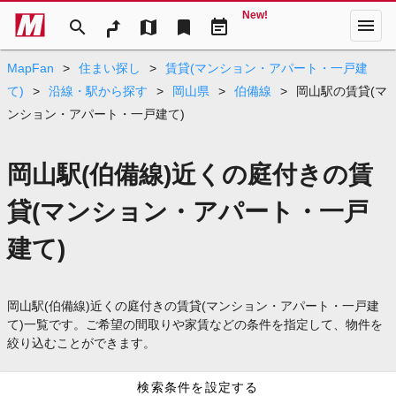
New!
menu
search
map
bookmark
event_note
MapFan
>
住まい探し
>
賃貸(マンション・アパート・一戸建
て)
>
沿線・駅から探す
>
岡山県
>
伯備線
>
岡山駅の賃貸(マ
ンション・アパート・一戸建て)
岡山駅(伯備線)近くの庭付きの賃
貸(マンション・アパート・一戸
建て)
岡山駅(伯備線)近くの庭付きの賃貸(マンション・アパート・一戸建
て)一覧です。ご希望の間取りや家賃などの条件を指定して、物件を
絞り込むことができます。
検索条件を設定する