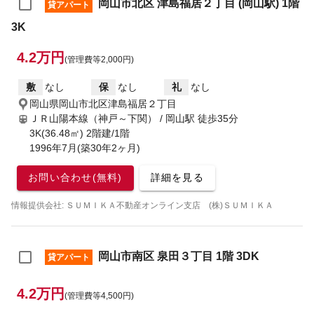
岡山市北区 津島福居２丁目 (岡山駅) 1階
貸アパート
3K
4.2万円
(管理費等2,000円)
敷
なし
保
なし
礼
なし
岡山県岡山市北区津島福居２丁目
ＪＲ山陽本線（神戸～下関） / 岡山駅
徒歩35分
3K(36.48㎡) 2階建/1階
1996年7月(築30年2ヶ月)
お問い合わせ(無料)
詳細を見る
情報提供会社: ＳＵＭＩＫＡ不動産オンライン支店 (株)ＳＵＭＩＫＡ
岡山市南区 泉田３丁目 1階 3DK
貸アパート
4.2万円
(管理費等4,500円)