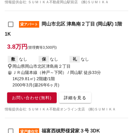
情報提供会社: ＳＵＭＩＫＡ不動産岡山駅前店 (株)ＳＵＭＩＫＡ
岡山市北区 津島南２丁目 (岡山駅) 1階
貸アパート
1K
3.8万円
(管理費等3,500円)
敷
なし
保
なし
礼
なし
岡山県岡山市北区津島南２丁目
ＪＲ山陽本線（神戸～下関） / 岡山駅
徒歩33分
1K(29.81㎡) 2階建/1階
2000年3月(築26年6ヶ月)
お問い合わせ(無料)
詳細を見る
情報提供会社: ＳＵＭＩＫＡ不動産オンライン支店 (株)ＳＵＭＩＫＡ
福富西槙野様貸家３号 3DK
貸戸建住宅