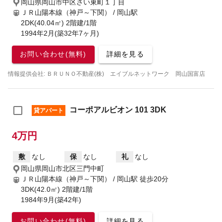
岡山県岡山市中区さい東町１丁目
ＪＲ山陽本線（神戸～下関） / 岡山駅
2DK(40.04㎡) 2階建/1階
1994年2月(築32年7ヶ月)
お問い合わせ(無料)
詳細を見る
情報提供会社: ＢＲＵＮＯ不動産(株) エイブルネットワーク 岡山国富店
コーポアルビオン 101 3DK
貸アパート
4万円
敷
なし
保
なし
礼
なし
岡山県岡山市北区三門中町
ＪＲ山陽本線（神戸～下関） / 岡山駅
徒歩20分
3DK(42.0㎡) 2階建/1階
1984年9月(築42年)
お問い合わせ(無料)
詳細を見る