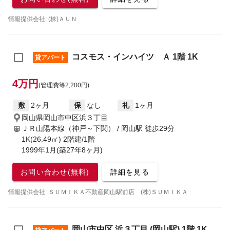
情報提供会社: (株)ＡＵＮ
コスモス・インハイツ Ａ 1階 1K
貸アパート
4万円
(管理費等2,200円)
敷
2ヶ月
保
なし
礼
1ヶ月
岡山県岡山市中区浜３丁目
ＪＲ山陽本線（神戸～下関） / 岡山駅
徒歩29分
1K(26.49㎡) 2階建/1階
1999年1月(築27年8ヶ月)
お問い合わせ(無料)
詳細を見る
情報提供会社: ＳＵＭＩＫＡ不動産岡山駅前店 (株)ＳＵＭＩＫＡ
岡山市中区 浜３丁目 (岡山駅) 1階 1K