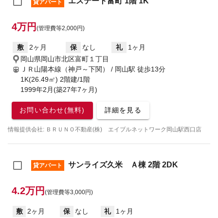
エステート富町 1階 1K
貸アパート
4万円
(管理費等2,000円)
敷
2ヶ月
保
なし
礼
1ヶ月
岡山県岡山市北区富町１丁目
ＪＲ山陽本線（神戸～下関） / 岡山駅
徒歩13分
1K(26.49㎡) 2階建/1階
1999年2月(築27年7ヶ月)
お問い合わせ(無料)
詳細を見る
情報提供会社: ＢＲＵＮＯ不動産(株) エイブルネットワーク岡山駅西口店
サンライズ久米 Ａ棟 2階 2DK
貸アパート
4.2万円
(管理費等3,000円)
敷
2ヶ月
保
なし
礼
1ヶ月