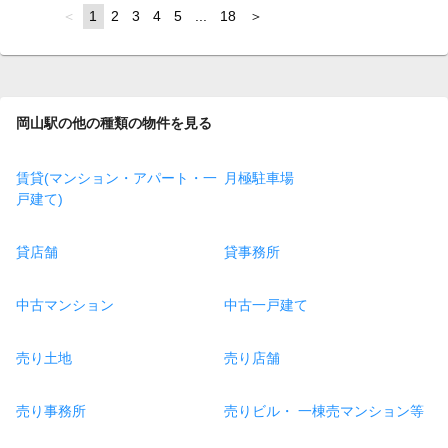
page
You're
1
page
2
page
3
page
4
page
5
page
...
page
18
page
on
page
岡山駅の他の種類の物件を見る
賃貸(マンション・アパート・一
月極駐車場
戸建て)
貸店舗
貸事務所
中古マンション
中古一戸建て
売り土地
売り店舗
売り事務所
売りビル・ 一棟売マンション等