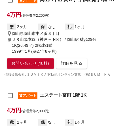
貸アパート
4万円
(管理費等2,200円)
敷
2ヶ月
保
なし
礼
1ヶ月
岡山県岡山市中区浜３丁目
ＪＲ山陽本線（神戸～下関） / 岡山駅
徒歩29分
1K(26.49㎡) 2階建/1階
1999年1月(築27年8ヶ月)
お問い合わせ(無料)
詳細を見る
情報提供会社: ＳＵＭＩＫＡ不動産オンライン支店 (株)ＳＵＭＩＫＡ
エステート富町 1階 1K
貸アパート
4万円
(管理費等2,000円)
敷
2ヶ月
保
なし
礼
1ヶ月