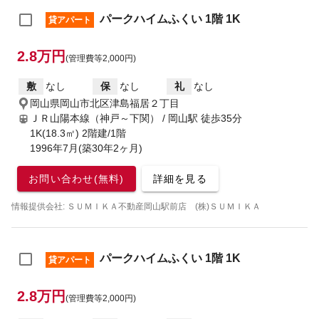
パークハイムふくい 1階 1K
貸アパート
2.8万円
(管理費等2,000円)
敷
なし
保
なし
礼
なし
岡山県岡山市北区津島福居２丁目
ＪＲ山陽本線（神戸～下関） / 岡山駅
徒歩35分
1K(18.3㎡) 2階建/1階
1996年7月(築30年2ヶ月)
お問い合わせ(無料)
詳細を見る
情報提供会社: ＳＵＭＩＫＡ不動産岡山駅前店 (株)ＳＵＭＩＫＡ
パークハイムふくい 1階 1K
貸アパート
2.8万円
(管理費等2,000円)