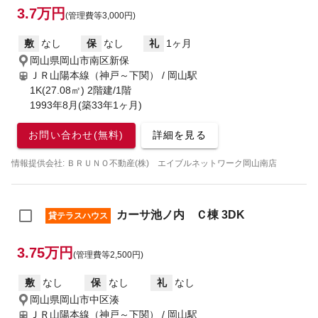
3.7万円
(管理費等3,000円)
敷
なし
保
なし
礼
1ヶ月
岡山県岡山市南区新保
ＪＲ山陽本線（神戸～下関） / 岡山駅
1K(27.08㎡) 2階建/1階
1993年8月(築33年1ヶ月)
お問い合わせ(無料)
詳細を見る
情報提供会社: ＢＲＵＮＯ不動産(株) エイブルネットワーク岡山南店
カーサ池ノ内 Ｃ棟 3DK
貸テラスハウス
3.75万円
(管理費等2,500円)
敷
なし
保
なし
礼
なし
岡山県岡山市中区湊
ＪＲ山陽本線（神戸～下関） / 岡山駅