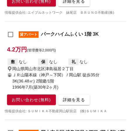
お問い合わせ(無料)
詳細を見る
情報提供会社: エイブルネットワーク 妹尾店 ＢＲＵＮＯ不動産(株)
パークハイムふくい 1階 3K
貸アパート
4.2万円
(管理費等2,000円)
敷
なし
保
なし
礼
なし
岡山県岡山市北区津島福居２丁目
ＪＲ山陽本線（神戸～下関） / 岡山駅
徒歩35分
3K(36.48㎡) 2階建/1階
1996年7月(築30年2ヶ月)
お問い合わせ(無料)
詳細を見る
情報提供会社: ＳＵＭＩＫＡ不動産岡山駅前店 (株)ＳＵＭＩＫＡ