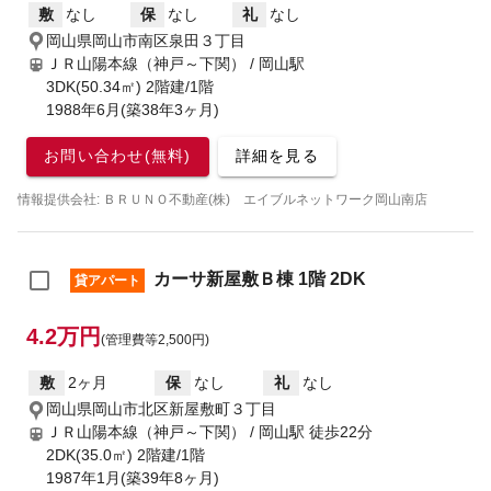
敷
なし
保
なし
礼
なし
岡山県岡山市南区泉田３丁目
ＪＲ山陽本線（神戸～下関） / 岡山駅
3DK(50.34㎡) 2階建/1階
1988年6月(築38年3ヶ月)
お問い合わせ(無料)
詳細を見る
情報提供会社: ＢＲＵＮＯ不動産(株) エイブルネットワーク岡山南店
カーサ新屋敷Ｂ棟 1階 2DK
貸アパート
4.2万円
(管理費等2,500円)
敷
2ヶ月
保
なし
礼
なし
岡山県岡山市北区新屋敷町３丁目
ＪＲ山陽本線（神戸～下関） / 岡山駅
徒歩22分
2DK(35.0㎡) 2階建/1階
1987年1月(築39年8ヶ月)