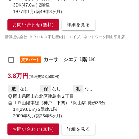
3DK(47.0㎡) 2階建
1977年1月(築49年8ヶ月)
お問い合わせ(無料)
詳細を見る
情報提供会社: ＢＲＵＮＯ不動産(株) エイブルネットワーク岡山平井店
カーサ シエテ 1階 1K
貸アパート
3.8万円
(管理費等3,500円)
敷
なし
保
なし
礼
なし
岡山県岡山市北区津島南２丁目
ＪＲ山陽本線（神戸～下関） / 岡山駅
徒歩33分
1K(29.81㎡) 2階建/1階
2000年3月(築26年6ヶ月)
お問い合わせ(無料)
詳細を見る