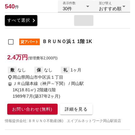
表示件数
並び替え
540
件
30件
おすすめ順
chevron_right
すべて選択
ＢＲＵＮＯ浜１ 1階 1K
貸アパート
2.4万円
(管理費等2,000円)
敷
なし
保
なし
礼
1ヶ月
岡山県岡山市中区浜１丁目
ＪＲ山陽本線（神戸～下関） / 岡山駅
1K(18.81㎡) 2階建/1階
1989年7月(築37年2ヶ月)
お問い合わせ(無料)
詳細を見る
情報提供会社: ＢＲＵＮＯ不動産(株) エイブルネットワーク岡山駅前店