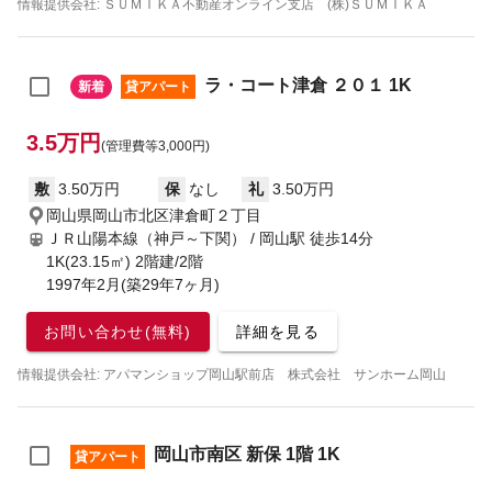
情報提供会社: ＳＵＭＩＫＡ不動産オンライン支店 (株)ＳＵＭＩＫＡ
ラ・コート津倉 ２０１ 1K
新着
貸アパート
3.5万円
(管理費等3,000円)
敷
3.50万円
保
なし
礼
3.50万円
岡山県岡山市北区津倉町２丁目
ＪＲ山陽本線（神戸～下関） / 岡山駅
徒歩14分
1K(23.15㎡) 2階建/2階
1997年2月(築29年7ヶ月)
お問い合わせ(無料)
詳細を見る
情報提供会社: アパマンショップ岡山駅前店 株式会社 サンホーム岡山
岡山市南区 新保 1階 1K
貸アパート