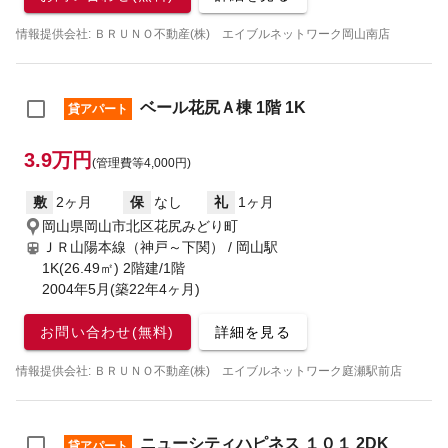
情報提供会社: ＢＲＵＮＯ不動産(株) エイブルネットワーク岡山南店
ベール花尻Ａ棟 1階 1K
貸アパート
3.9万円
(管理費等4,000円)
敷
2ヶ月
保
なし
礼
1ヶ月
岡山県岡山市北区花尻みどり町
ＪＲ山陽本線（神戸～下関） / 岡山駅
1K(26.49㎡) 2階建/1階
2004年5月(築22年4ヶ月)
お問い合わせ(無料)
詳細を見る
情報提供会社: ＢＲＵＮＯ不動産(株) エイブルネットワーク庭瀬駅前店
ニューシティハピネス １０１ 2DK
貸アパート