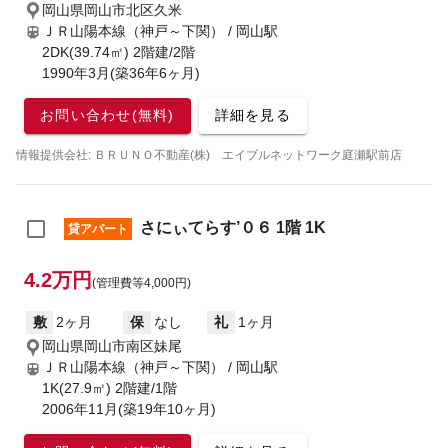
岡山県岡山市北区久米
ＪＲ山陽本線（神戸～下関） / 岡山駅
2DK(39.74㎡) 2階建/2階
1990年3月(築36年6ヶ月)
お問い合わせ(無料)
詳細を見る
情報提供会社: ＢＲＵＮＯ不動産(株) エイブルネットワーク庭瀬駅前店
さにぃてらす’０６ 1階 1K
貸アパート
4.2万円
(管理費等4,000円)
敷
2ヶ月
保
なし
礼
1ヶ月
岡山県岡山市南区妹尾
ＪＲ山陽本線（神戸～下関） / 岡山駅
1K(27.9㎡) 2階建/1階
2006年11月(築19年10ヶ月)