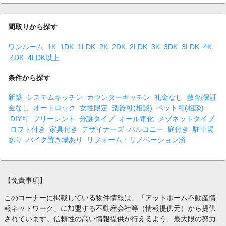
間取りから探す
ワンルーム
1K
1DK
1LDK
2K
2DK
2LDK
3K
3DK
3LDK
4K
4DK
4LDK以上
条件から探す
新築
システムキッチン
カウンターキッチン
礼金なし
敷金/保証
金なし
オートロック
女性限定
楽器可(相談)
ペット可(相談)
DIY可
フリーレント
分譲タイプ
オール電化
メゾネットタイプ
ロフト付き
家具付き
デザイナーズ
バルコニー
庭付き
駐車場
あり
バイク置き場あり
リフォーム・リノベーション済
【免責事項】
このコーナーに掲載している物件情報は、「アットホーム不動産情
報ネットワーク」に加盟する不動産会社等（情報提供元）から提供
されています。信頼性の高い情報提供が行えるよう、最大限の努力