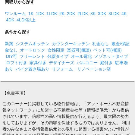
間取りから探す
ワンルーム
1K
1DK
1LDK
2K
2DK
2LDK
3K
3DK
3LDK
4K
4DK
4LDK以上
条件から探す
新築
システムキッチン
カウンターキッチン
礼金なし
敷金/保証
金なし
オートロック
女性限定
楽器可(相談)
ペット可(相談)
DIY可
フリーレント
分譲タイプ
オール電化
メゾネットタイプ
ロフト付き
家具付き
デザイナーズ
バルコニー
庭付き
駐車場
あり
バイク置き場あり
リフォーム・リノベーション済
【免責事項】
このコーナーに掲載している物件情報は、「アットホーム不動産情
報ネットワーク」に加盟する不動産会社等（情報提供元）から提供
されています。信頼性の高い情報提供が行えるよう、最大限の努力
をしておりますが、その内容を保証するものではありません。 利用
者のみなさまと各情報提供元との取引に起因する損害および情報が