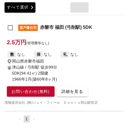
chevron_right
すべて選択
赤磐市 福田 (弓削駅) 5DK
貸戸建住宅
2.5万円
(管理費等なし)
敷
なし
保
なし
礼
なし
岡山県赤磐市福田
津山線 / 弓削駅
徒歩99分
5DK(94.41㎡) 2階建
1966年1月(築60年8ヶ月)
お問い合わせ(無料)
詳細を見る
情報提供会社: (株)ジェイ・フィール Ｄｏｏｒｓ岡山駅前店
page
You're
1
page
on