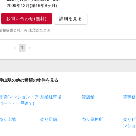
2009年12月(築16年9ヶ月)
お問い合わせ(無料)
詳細を見る
情報提供会社: (有)末澤総合企画
page
You're
1
page
on
page
津山駅の他の種類の物件を見る
賃貸(マンション・ア
月極駐車場
貸店舗
貸事務
パート・一戸建て)
売り土地
売り店舗
売り事務所
売りビ
ンショ