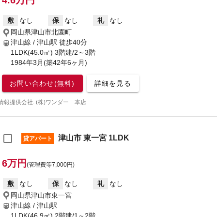
4.6万円
敷
なし
保
なし
礼
なし
岡山県津山市北園町
津山線 / 津山駅
徒歩40分
1LDK(45.0㎡) 3階建/2～3階
1984年3月(築42年6ヶ月)
お問い合わせ(無料)
詳細を見る
情報提供会社: (株)ワンダー 本店
津山市 東一宮 1LDK
貸アパート
6万円
(管理費等7,000円)
敷
なし
保
なし
礼
なし
岡山県津山市東一宮
津山線 / 津山駅
1LDK(46.9㎡) 2階建/1～2階