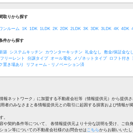
間取りから探す
ワンルーム
1K
1DK
1LDK
2K
2DK
2LDK
3K
3DK
3LDK
4K
4DK
条件から探す
新築
システムキッチン
カウンターキッチン
礼金なし
敷金/保証金な
フリーレント
分譲タイプ
オール電化
メゾネットタイプ
ロフト付き
ク置き場あり
リフォーム・リノベーション済
情報ネットワーク」に加盟する不動産会社等（情報提供元）から提供さ
利用者のみなさまと各情報提供元との取引に起因する損害および情報が掲
す。
容や契約条件等について、 各情報提供元より十分な説明を受け、ご自
ション等についての不動産会社様のお問合せは
こちら
からお願いいたし