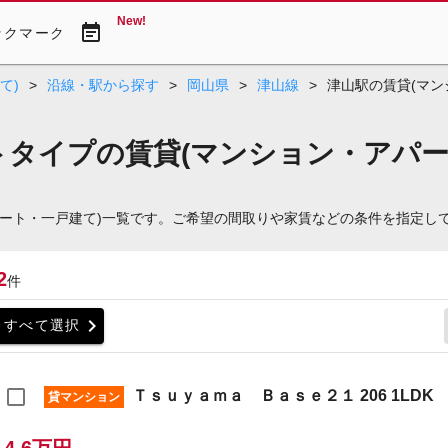
New!
event_note
ックマーク
て)
>
沿線・駅から探す
>
岡山県
>
津山線
>
津山駅の賃貸(マン
トタイプの賃貸(マンション・アパー
パート・一戸建て)一覧です。ご希望の間取りや家賃などの条件を指定し
2
件
chevron_right
すべて選択
Ｔｓｕｙａｍａ Ｂａｓｅ２１ 206 1LDK
貸マンション