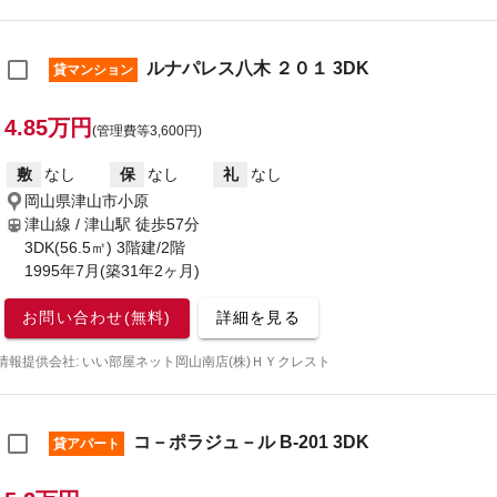
ルナパレス八木 ２０１ 3DK
貸マンション
4.85万円
(管理費等3,600円)
敷
なし
保
なし
礼
なし
岡山県津山市小原
津山線 / 津山駅
徒歩57分
3DK(56.5㎡) 3階建/2階
1995年7月(築31年2ヶ月)
お問い合わせ(無料)
詳細を見る
情報提供会社: いい部屋ネット岡山南店(株)ＨＹクレスト
コ－ポラジュ－ル B-201 3DK
貸アパート