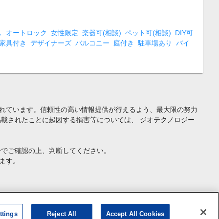
し
オートロック
女性限定
楽器可(相談)
ペット可(相談)
DIY可
家具付き
デザイナーズ
バルコニー
庭付き
駐車場あり
バイ
れています。信頼性の高い情報提供が行えるよう、最大限の努力
載されたことに起因する損害等については、 ジオテクノロジー
身でご確認の上、判断してください。
ます。
ttings
Reject All
Accept All Cookies