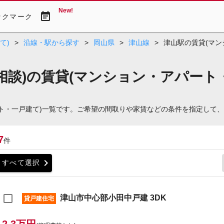
New!
event_note
ックマーク
て)
>
沿線・駅から探す
>
岡山県
>
津山線
>
津山駅の賃貸(マン
相談)の賃貸(マンション・アパート
パート・一戸建て)一覧です。ご希望の間取りや家賃などの条件を指定して
7
件
chevron_right
すべて選択
津山市中心部小田中戸建 3DK
貸戸建住宅