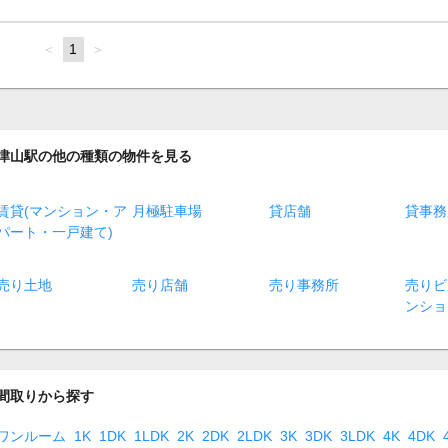
page
You're
1
page
on
page
津山駅の他の種類の物件を見る
賃貸(マンション・ア
月極駐車場
貸店舗
貸事務
パート・一戸建て)
売り土地
売り店舗
売り事務所
売りビ
ンショ
間取りから探す
ワンルーム
1K
1DK
1LDK
2K
2DK
2LDK
3K
3DK
3LDK
4K
4DK