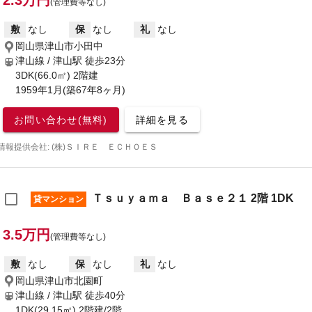
2.3万円
(管理費等なし)
敷
なし
保
なし
礼
なし
岡山県津山市小田中
津山線 / 津山駅
徒歩23分
3DK(66.0㎡) 2階建
1959年1月(築67年8ヶ月)
お問い合わせ(無料)
詳細を見る
情報提供会社: (株)ＳＩＲＥ ＥＣＨＯＥＳ
Ｔｓｕｙａｍａ Ｂａｓｅ２１ 2階 1DK
貸マンション
3.5万円
(管理費等なし)
敷
なし
保
なし
礼
なし
岡山県津山市北園町
津山線 / 津山駅
徒歩40分
1DK(29.15㎡) 2階建/2階