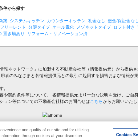
条件から探す
新築
システムキッチン
カウンターキッチン
礼金なし
敷金/保証金な
フリーレント
分譲タイプ
オール電化
メゾネットタイプ
ロフト付き
ク置き場あり
リフォーム・リノベーション済
情報ネットワーク」に加盟する不動産会社等（情報提供元）から提供さ
利用者のみなさまと各情報提供元との取引に起因する損害および情報が掲
す。
容や契約条件等について、 各情報提供元より十分な説明を受け、ご自
ション等についての不動産会社様のお問合せは
こちら
からお願いいたし
禁止します。著作権はアットホーム（株）またはその情報提供者に帰属します。
venience and quality of our site and for utilizing
Cookies Se
g information through cookies at your discretion