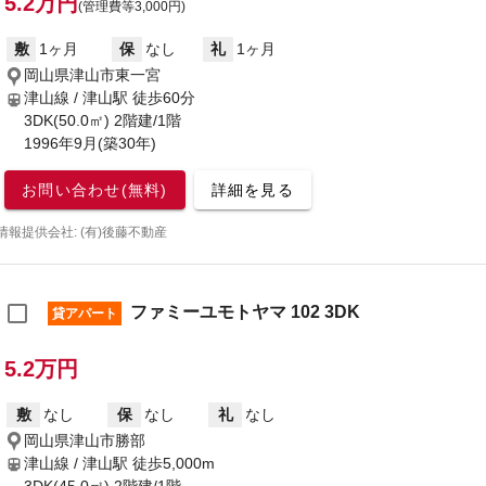
5.2万円
(管理費等3,000円)
敷
1ヶ月
保
なし
礼
1ヶ月
岡山県津山市東一宮
津山線 / 津山駅
徒歩60分
3DK(50.0㎡) 2階建/1階
1996年9月(築30年)
お問い合わせ(無料)
詳細を見る
情報提供会社: (有)後藤不動産
ファミーユモトヤマ 102 3DK
貸アパート
5.2万円
敷
なし
保
なし
礼
なし
岡山県津山市勝部
津山線 / 津山駅
徒歩5,000m