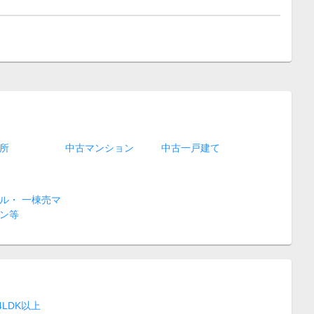
所
中古マンション
中古一戸建て
ル・ 一棟売マ
ン等
4LDK以上