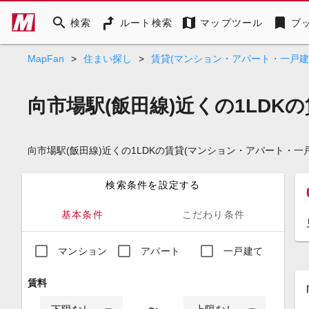
search
map
bookmark
検索
ルート検索
マップツール
ブ
MapFan
>
住まい探し
>
賃貸(マンション・アパート・一戸建
向市場駅(飯田線)近くの1LDK
向市場駅(飯田線)近くの1LDKの賃貸(マンション・アパート
検索条件を設定する
基本条件
こだわり条件
マンション
アパート
一戸建て
賃料