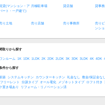
賃貸(マンション・ア
月極駐車場
貸店舗
貸事務
パート・一戸建て)
売り土地
売り店舗
売り事務所
売りビ
ンショ
間取りから探す
ワンルーム
1K
1DK
1LDK
2K
2DK
2LDK
3K
3DK
3LDK
4K
4DK
条件から探す
新築
システムキッチン
カウンターキッチン
礼金なし
敷金/保証金な
フリーレント
分譲タイプ
オール電化
メゾネットタイプ
ロフト付き
ク置き場あり
リフォーム・リノベーション済