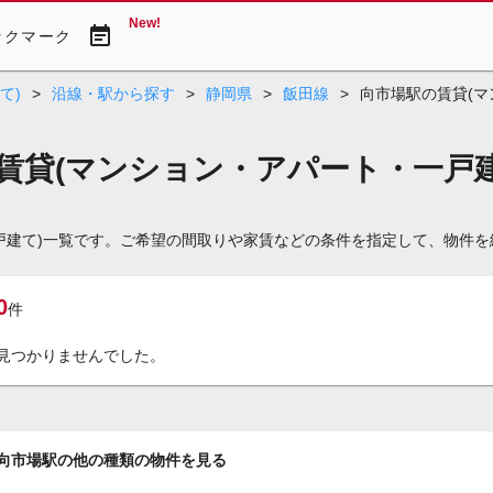
New!
event_note
ックマーク
て)
>
沿線・駅から探す
>
静岡県
>
飯田線
>
向市場駅の賃貸(マ
の賃貸(マンション・アパート・一戸建
・一戸建て)一覧です。ご希望の間取りや家賃などの条件を指定して、物件
0
件
見つかりませんでした。
向市場駅の他の種類の物件を見る