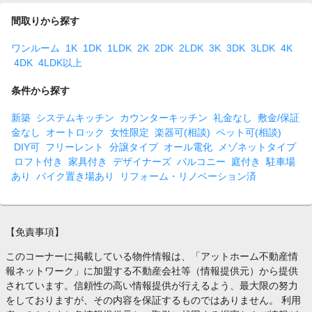
間取りから探す
ワンルーム
1K
1DK
1LDK
2K
2DK
2LDK
3K
3DK
3LDK
4K
4DK
4LDK以上
条件から探す
新築
システムキッチン
カウンターキッチン
礼金なし
敷金/保証
金なし
オートロック
女性限定
楽器可(相談)
ペット可(相談)
DIY可
フリーレント
分譲タイプ
オール電化
メゾネットタイプ
ロフト付き
家具付き
デザイナーズ
バルコニー
庭付き
駐車場
あり
バイク置き場あり
リフォーム・リノベーション済
【免責事項】
このコーナーに掲載している物件情報は、「アットホーム不動産情
報ネットワーク」に加盟する不動産会社等（情報提供元）から提供
されています。信頼性の高い情報提供が行えるよう、最大限の努力
をしておりますが、その内容を保証するものではありません。 利用