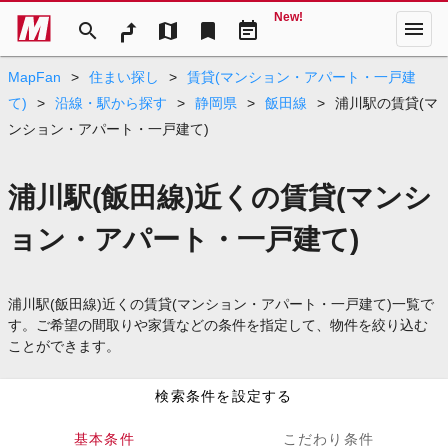
New!
menu
search
map
bookmark
event_note
MapFan
>
住まい探し
>
賃貸(マンション・アパート・一戸建
て)
>
沿線・駅から探す
>
静岡県
>
飯田線
>
浦川駅の賃貸(マ
ンション・アパート・一戸建て)
浦川駅(飯田線)近くの賃貸(マンシ
ョン・アパート・一戸建て)
浦川駅(飯田線)近くの賃貸(マンション・アパート・一戸建て)一覧で
す。ご希望の間取りや家賃などの条件を指定して、物件を絞り込む
ことができます。
検索条件を設定する
基本条件
こだわり条件