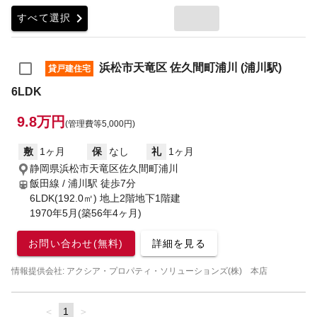
chevron_right
すべて選択
浜松市天竜区 佐久間町浦川 (浦川駅)
貸戸建住宅
6LDK
9.8万円
(管理費等5,000円)
敷
1ヶ月
保
なし
礼
1ヶ月
静岡県浜松市天竜区佐久間町浦川
飯田線 / 浦川駅
徒歩7分
6LDK(192.0㎡) 地上2階地下1階建
1970年5月(築56年4ヶ月)
お問い合わせ(無料)
詳細を見る
情報提供会社: アクシア・プロパティ・ソリューションズ(株) 本店
page
You're
1
page