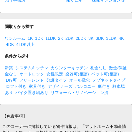
売り事務所
売りビル・ 一棟売マンション等
間取りから探す
ワンルーム
1K
1DK
1LDK
2K
2DK
2LDK
3K
3DK
3LDK
4K
4DK
4LDK以上
条件から探す
新築
システムキッチン
カウンターキッチン
礼金なし
敷金/保証
金なし
オートロック
女性限定
楽器可(相談)
ペット可(相談)
DIY可
フリーレント
分譲タイプ
オール電化
メゾネットタイプ
ロフト付き
家具付き
デザイナーズ
バルコニー
庭付き
駐車場
あり
バイク置き場あり
リフォーム・リノベーション済
【免責事項】
このコーナーに掲載している物件情報は、「アットホーム不動産情