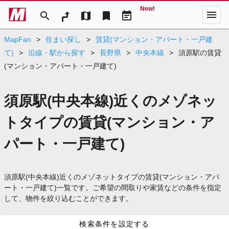
New!
menu
search
map
bookmark
event_note
MapFan
>
住まい探し
>
賃貸(マンション・アパート・一戸建
て)
>
沿線・駅から探す
>
長野県
>
中央本線
>
須原駅の賃貸
(マンション・アパート・一戸建て)
須原駅(中央本線)近くのメゾネッ
トタイプの賃貸(マンション・ア
パート・一戸建て)
須原駅(中央本線)近くのメゾネットタイプの賃貸(マンション・アパ
ート・一戸建て)一覧です。ご希望の間取りや家賃などの条件を指定
して、物件を絞り込むことができます。
検索条件を設定する