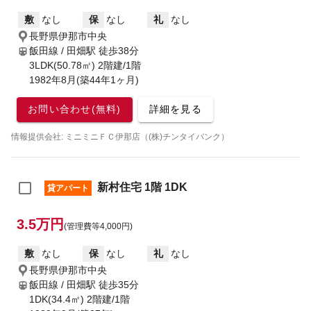
敷
なし
保
なし
礼
なし
長野県伊那市中央
飯田線 / 田畑駅
徒歩38分
3LDK(50.78㎡) 2階建/1階
1982年8月(築44年1ヶ月)
お問い合わせ(無料)
詳細を見る
情報提供会社: ミニミニＦＣ伊那店（(株)チンタイバンク）
新村住宅 1階 1DK
貸アパート
3.5万円
(管理費等4,000円)
敷
なし
保
なし
礼
なし
長野県伊那市中央
飯田線 / 田畑駅
徒歩35分
1DK(34.4㎡) 2階建/1階