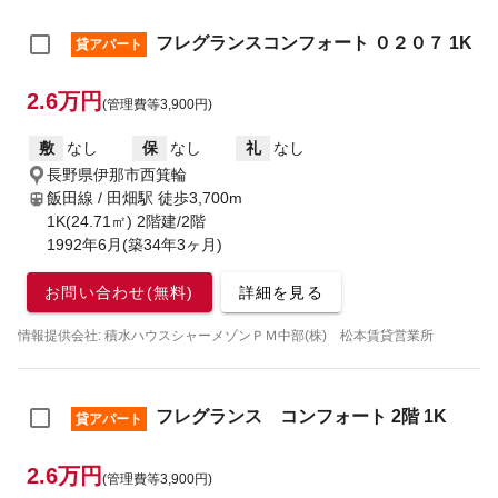
フレグランスコンフォート ０２０７ 1K
貸アパート
2.6万円
(管理費等3,900円)
敷
なし
保
なし
礼
なし
長野県伊那市西箕輪
飯田線 / 田畑駅
徒歩3,700m
1K(24.71㎡) 2階建/2階
1992年6月(築34年3ヶ月)
お問い合わせ(無料)
詳細を見る
情報提供会社: 積水ハウスシャーメゾンＰＭ中部(株) 松本賃貸営業所
フレグランス コンフォート 2階 1K
貸アパート
2.6万円
(管理費等3,900円)