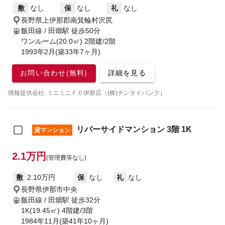
敷
なし
保
なし
礼
なし
長野県上伊那郡南箕輪村沢尻
飯田線 / 田畑駅
徒歩50分
ワンルーム(20.0㎡) 2階建/2階
1993年2月(築33年7ヶ月)
お問い合わせ(無料)
詳細を見る
情報提供会社: ミニミニＦＣ伊那店（(株)チンタイバンク）
リバーサイドマンション 3階 1K
貸マンション
2.1万円
(管理費等なし)
敷
2.10万円
保
なし
礼
なし
長野県伊那市中央
飯田線 / 田畑駅
徒歩32分
1K(19.45㎡) 4階建/3階
1984年11月(築41年10ヶ月)