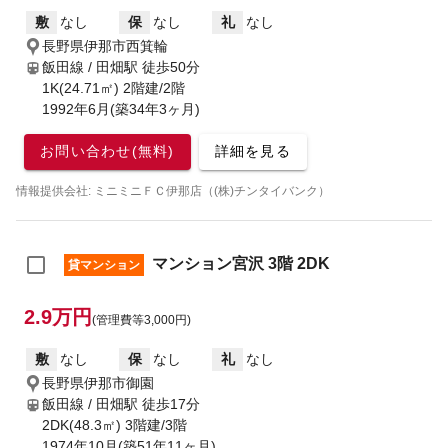
敷
なし
保
なし
礼
なし
長野県伊那市西箕輪
飯田線 / 田畑駅
徒歩50分
1K(24.71㎡) 2階建/2階
1992年6月(築34年3ヶ月)
お問い合わせ(無料)
詳細を見る
情報提供会社: ミニミニＦＣ伊那店（(株)チンタイバンク）
マンション宮沢 3階 2DK
貸マンション
2.9万円
(管理費等3,000円)
敷
なし
保
なし
礼
なし
長野県伊那市御園
飯田線 / 田畑駅
徒歩17分
2DK(48.3㎡) 3階建/3階
1974年10月(築51年11ヶ月)