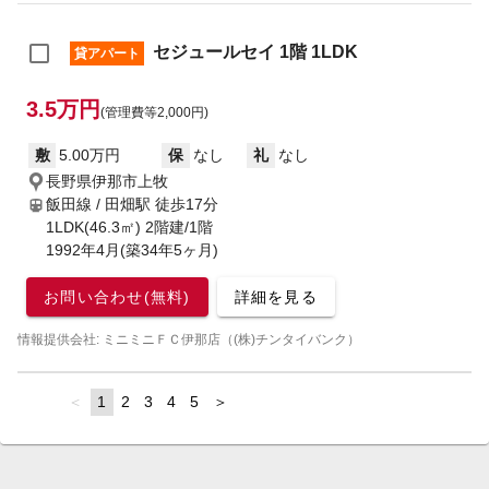
セジュールセイ 1階 1LDK
貸アパート
3.5万円
(管理費等2,000円)
敷
5.00万円
保
なし
礼
なし
長野県伊那市上牧
飯田線 / 田畑駅
徒歩17分
1LDK(46.3㎡) 2階建/1階
1992年4月(築34年5ヶ月)
お問い合わせ(無料)
詳細を見る
情報提供会社: ミニミニＦＣ伊那店（(株)チンタイバンク）
page
You're
1
page
2
page
3
page
4
page
5
page
on
page