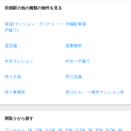
田畑駅の他の種類の物件を見る
賃貸(マンション・アパート・一
月極駐車場
戸建て)
貸店舗
貸事務所
中古マンション
中古一戸建て
売り土地
売り店舗
売り事務所
売りビル・ 一棟売マンション等
間取りから探す
ワンルーム
1K
1DK
1LDK
2K
2DK
2LDK
3K
3DK
3LDK
4K