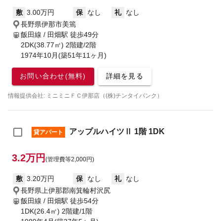
敷
3.00万円
保
なし
礼
なし
長野県伊那市美篶
飯田線 / 田畑駅
徒歩49分
2DK(38.77㎡) 2階建/2階
1974年10月(築51年11ヶ月)
お問い合わせ(無料)
詳細を見る
情報提供会社: ミニミニＦＣ伊那店（(株)チンタイバンク）
アップルハイツⅡ 1階 1DK
貸アパート
3.2万円
(管理費等2,000円)
敷
3.20万円
保
なし
礼
なし
長野県上伊那郡南箕輪村沢尻
飯田線 / 田畑駅
徒歩54分
1DK(26.4㎡) 2階建/1階