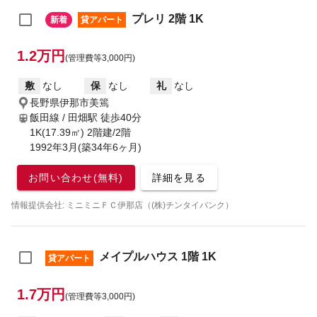
プレリ 2階 1K
新着
貸アパート
1.2万円
(管理費等3,000円)
敷
なし
保
なし
礼
なし
長野県伊那市美篶
飯田線 / 田畑駅
徒歩40分
1K(17.39㎡) 2階建/2階
1992年3月(築34年6ヶ月)
お問い合わせ(無料)
詳細を見る
情報提供会社: ミニミニＦＣ伊那店（(株)チンタイバンク）
メイプルハウス 1階 1K
貸アパート
1.7万円
(管理費等3,000円)