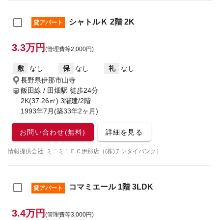
シャトルＫ 2階 2K
貸アパート
3.3万円
(管理費等2,000円)
敷
なし
保
なし
礼
なし
長野県伊那市山寺
飯田線 / 田畑駅
徒歩24分
2K(37.26㎡) 3階建/2階
1993年7月(築33年2ヶ月)
お問い合わせ(無料)
詳細を見る
情報提供会社: ミニミニＦＣ伊那店（(株)チンタイバンク）
コマミエール 1階 3LDK
貸アパート
3.4万円
(管理費等3,000円)