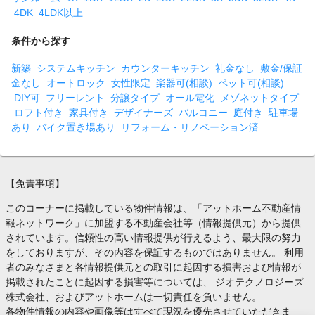
4DK
4LDK以上
条件から探す
新築
システムキッチン
カウンターキッチン
礼金なし
敷金/保証
金なし
オートロック
女性限定
楽器可(相談)
ペット可(相談)
DIY可
フリーレント
分譲タイプ
オール電化
メゾネットタイプ
ロフト付き
家具付き
デザイナーズ
バルコニー
庭付き
駐車場
あり
バイク置き場あり
リフォーム・リノベーション済
【免責事項】
このコーナーに掲載している物件情報は、「アットホーム不動産情
報ネットワーク」に加盟する不動産会社等（情報提供元）から提供
されています。信頼性の高い情報提供が行えるよう、最大限の努力
をしておりますが、その内容を保証するものではありません。 利用
者のみなさまと各情報提供元との取引に起因する損害および情報が
掲載されたことに起因する損害等については、 ジオテクノロジーズ
株式会社、およびアットホームは一切責任を負いません。
各物件情報の内容や画像等はすべて現況を優先させていただきま