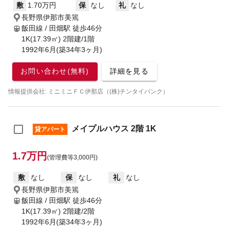
敷
1.70万円
保
なし
礼
なし
長野県伊那市美篶
飯田線 / 田畑駅
徒歩46分
1K(17.39㎡) 2階建/1階
1992年6月(築34年3ヶ月)
お問い合わせ(無料)
詳細を見る
情報提供会社: ミニミニＦＣ伊那店（(株)チンタイバンク）
メイプルハウス 2階 1K
貸アパート
1.7万円
(管理費等3,000円)
敷
なし
保
なし
礼
なし
長野県伊那市美篶
飯田線 / 田畑駅
徒歩46分
1K(17.39㎡) 2階建/2階
1992年6月(築34年3ヶ月)