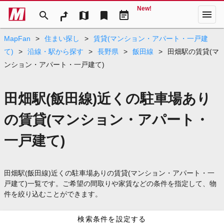
New!
menu
search
map
bookmark
event_note
MapFan
>
住まい探し
>
賃貸(マンション・アパート・一戸建
て)
>
沿線・駅から探す
>
長野県
>
飯田線
>
田畑駅の賃貸(マ
ンション・アパート・一戸建て)
田畑駅(飯田線)近くの駐車場あり
の賃貸(マンション・アパート・
一戸建て)
田畑駅(飯田線)近くの駐車場ありの賃貸(マンション・アパート・一
戸建て)一覧です。ご希望の間取りや家賃などの条件を指定して、物
件を絞り込むことができます。
検索条件を設定する