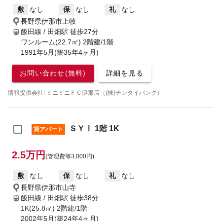
敷
なし
保
なし
礼
なし
長野県伊那市上牧
飯田線 / 田畑駅
徒歩27分
ワンルーム(22.7㎡) 2階建/1階
1991年5月(築35年4ヶ月)
お問い合わせ(無料)
詳細を見る
情報提供会社: ミニミニＦＣ伊那店（(株)チンタイバンク）
ＳＹⅠ 1階 1K
貸アパート
2.5万円
(管理費等3,000円)
敷
なし
保
なし
礼
なし
長野県伊那市山寺
飯田線 / 田畑駅
徒歩38分
1K(25.8㎡) 2階建/1階
2002年5月(築24年4ヶ月)