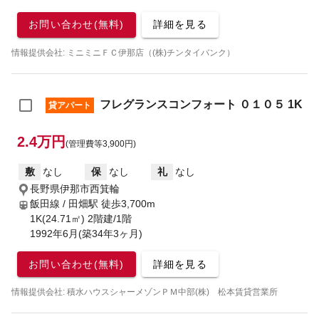
お問い合わせ(無料)
詳細を見る
情報提供会社: ミニミニＦＣ伊那店（(株)チンタイバンク）
フレグランスコンフォート ０１０５ 1K
貸アパート
2.4万円
(管理費等3,900円)
敷
なし
保
なし
礼
なし
長野県伊那市西箕輪
飯田線 / 田畑駅
徒歩3,700m
1K(24.71㎡) 2階建/1階
1992年6月(築34年3ヶ月)
お問い合わせ(無料)
詳細を見る
情報提供会社: 積水ハウスシャーメゾンＰＭ中部(株) 松本賃貸営業所