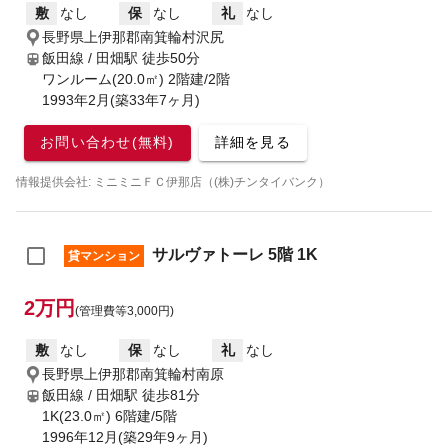
敷
なし
保
なし
礼
なし
長野県上伊那郡南箕輪村沢尻
飯田線 / 田畑駅
徒歩50分
ワンルーム(20.0㎡) 2階建/2階
1993年2月(築33年7ヶ月)
お問い合わせ(無料)
詳細を見る
情報提供会社: ミニミニＦＣ伊那店（(株)チンタイバンク）
サルヴァトーレ 5階 1K
貸マンション
2万円
(管理費等3,000円)
敷
なし
保
なし
礼
なし
長野県上伊那郡南箕輪村南原
飯田線 / 田畑駅
徒歩81分
1K(23.0㎡) 6階建/5階
1996年12月(築29年9ヶ月)