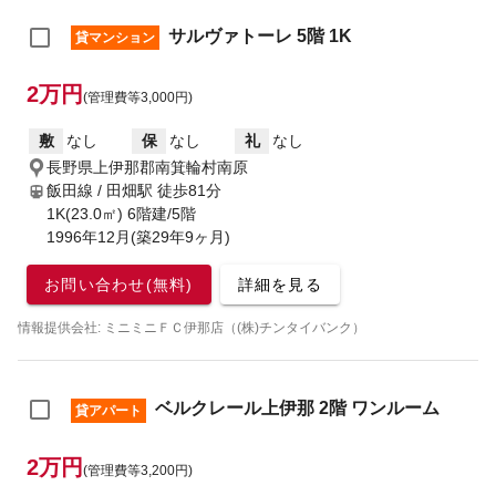
サルヴァトーレ 5階 1K
貸マンション
2万円
(管理費等3,000円)
敷
なし
保
なし
礼
なし
長野県上伊那郡南箕輪村南原
飯田線 / 田畑駅
徒歩81分
1K(23.0㎡) 6階建/5階
1996年12月(築29年9ヶ月)
お問い合わせ(無料)
詳細を見る
情報提供会社: ミニミニＦＣ伊那店（(株)チンタイバンク）
ベルクレール上伊那 2階 ワンルーム
貸アパート
2万円
(管理費等3,200円)