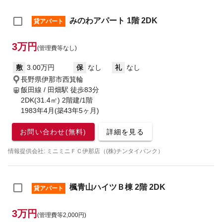
みのわアパート 1階 2DK
貸アパート
3万円
(管理費等なし)
敷
3.00万円
保
なし
礼
なし
長野県伊那市西箕輪
飯田線 / 田畑駅
徒歩83分
2DK(31.4㎡) 2階建/1階
1983年4月(築43年5ヶ月)
お問い合わせ(無料)
詳細を見る
情報提供会社: ミニミニＦＣ伊那店（(株)チンタイバンク）
楓青山ハイツＢ棟 2階 2DK
貸アパート
3万円
(管理費等2,000円)