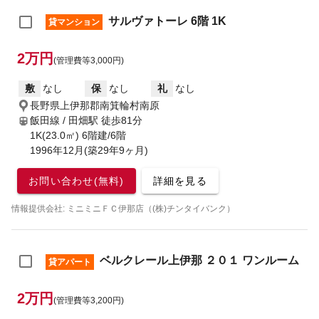
サルヴァトーレ 6階 1K
貸マンション
2万円
(管理費等3,000円)
敷
なし
保
なし
礼
なし
長野県上伊那郡南箕輪村南原
飯田線 / 田畑駅
徒歩81分
1K(23.0㎡) 6階建/6階
1996年12月(築29年9ヶ月)
お問い合わせ(無料)
詳細を見る
情報提供会社: ミニミニＦＣ伊那店（(株)チンタイバンク）
ベルクレール上伊那 ２０１ ワンルーム
貸アパート
2万円
(管理費等3,200円)