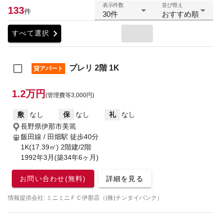
表示件数
並び替え
133
件
30件
おすすめ順
chevron_right
すべて選択
プレリ 2階 1K
貸アパート
1.2万円
(管理費等3,000円)
敷
なし
保
なし
礼
なし
長野県伊那市美篶
飯田線 / 田畑駅
徒歩40分
1K(17.39㎡) 2階建/2階
1992年3月(築34年6ヶ月)
お問い合わせ(無料)
詳細を見る
情報提供会社: ミニミニＦＣ伊那店（(株)チンタイバンク）