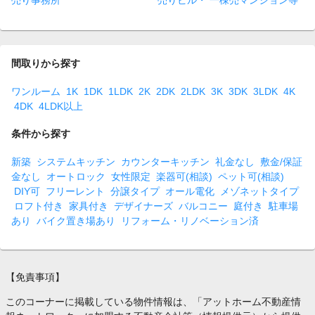
売り事務所
売りビル・ 一棟売マンション等
間取りから探す
ワンルーム
1K
1DK
1LDK
2K
2DK
2LDK
3K
3DK
3LDK
4K
4DK
4LDK以上
条件から探す
新築
システムキッチン
カウンターキッチン
礼金なし
敷金/保証
金なし
オートロック
女性限定
楽器可(相談)
ペット可(相談)
DIY可
フリーレント
分譲タイプ
オール電化
メゾネットタイプ
ロフト付き
家具付き
デザイナーズ
バルコニー
庭付き
駐車場
あり
バイク置き場あり
リフォーム・リノベーション済
【免責事項】
このコーナーに掲載している物件情報は、「アットホーム不動産情