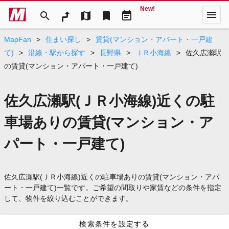
New!
menu
search
map
bookmark
event_note
MapFan
>
住まい探し
>
賃貸(マンション・アパート・一戸建
て)
>
沿線・駅から探す
>
長野県
>
ＪＲ小海線
>
佐久広瀬駅
の賃貸(マンション・アパート・一戸建て)
佐久広瀬駅(ＪＲ小海線)近くの駐
車場ありの賃貸(マンション・ア
パート・一戸建て)
佐久広瀬駅(ＪＲ小海線)近くの駐車場ありの賃貸(マンション・アパ
ート・一戸建て)一覧です。ご希望の間取りや家賃などの条件を指定
して、物件を絞り込むことができます。
検索条件を設定する