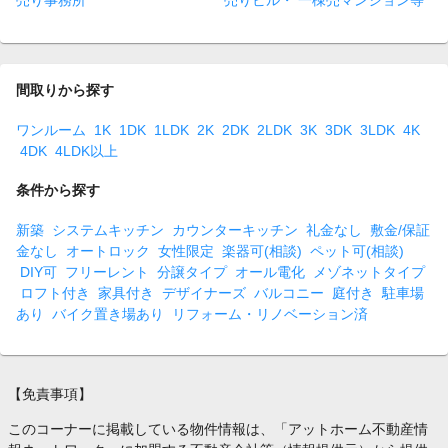
売り事務所
売りビル・ 一棟売マンション等
間取りから探す
ワンルーム
1K
1DK
1LDK
2K
2DK
2LDK
3K
3DK
3LDK
4K
4DK
4LDK以上
条件から探す
新築
システムキッチン
カウンターキッチン
礼金なし
敷金/保証
金なし
オートロック
女性限定
楽器可(相談)
ペット可(相談)
DIY可
フリーレント
分譲タイプ
オール電化
メゾネットタイプ
ロフト付き
家具付き
デザイナーズ
バルコニー
庭付き
駐車場
あり
バイク置き場あり
リフォーム・リノベーション済
【免責事項】
このコーナーに掲載している物件情報は、「アットホーム不動産情