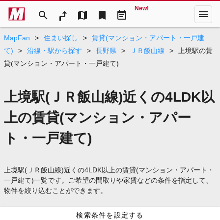
New!
menu
search
map
bookmark
event_note
MapFan
>
住まい探し
>
賃貸(マンション・アパート・一戸建
て)
>
沿線・駅から探す
>
長野県
>
ＪＲ飯山線
>
上境駅の賃
貸(マンション・アパート・一戸建て)
上境駅(ＪＲ飯山線)近くの4LDK以
上の賃貸(マンション・アパー
ト・一戸建て)
上境駅(ＪＲ飯山線)近くの4LDK以上の賃貸(マンション・アパート・
一戸建て)一覧です。ご希望の間取りや家賃などの条件を指定して、
物件を絞り込むことができます。
検索条件を設定する