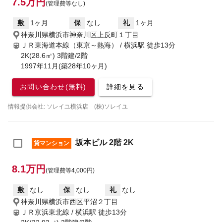
7.5万円
(管理費等なし)
敷
1ヶ月
保
なし
礼
1ヶ月
神奈川県横浜市神奈川区上反町１丁目
ＪＲ東海道本線（東京～熱海） / 横浜駅
徒歩13分
2K(28.6㎡) 3階建/2階
1997年11月(築28年10ヶ月)
お問い合わせ(無料)
詳細を見る
情報提供会社: ソレイユ横浜店 (株)ソレイユ
坂本ビル 2階 2K
貸マンション
8.1万円
(管理費等4,000円)
敷
なし
保
なし
礼
なし
神奈川県横浜市西区平沼２丁目
ＪＲ京浜東北線 / 横浜駅
徒歩13分