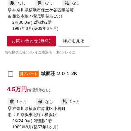
敷
なし
保
なし
礼
なし
神奈川県横浜市保土ケ谷区鎌谷町
相鉄本線 / 横浜駅
徒歩19分
2K(30.0㎡) 2階建/2階
1987年3月(築39年6ヶ月)
お問い合わせ(無料)
詳細を見る
情報提供会社: ソレイユ横浜店 (株)ソレイユ
城郷荘 ２０１ 2K
貸アパート
4.5万円
(管理費等なし)
敷
1ヶ月
保
なし
礼
1ヶ月
神奈川県横浜市港北区小机町
ＪＲ京浜東北線 / 横浜駅
2K(24.0㎡) 2階建/2階
1969年8月(築57年1ヶ月)