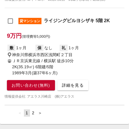
ライジングビルヨシザキ 5階 2K
貸マンション
9万円
(管理費等5,000円)
敷
1ヶ月
保
なし
礼
1ヶ月
神奈川県横浜市西区浅間町２丁目
ＪＲ京浜東北線 / 横浜駅
徒歩10分
2K(35.19㎡) 6階建/5階
1989年3月(築37年6ヶ月)
お問い合わせ(無料)
詳細を見る
情報提供会社: アエラス川崎店 (株)アエラス
page
You're
1
page
2
page
on
page