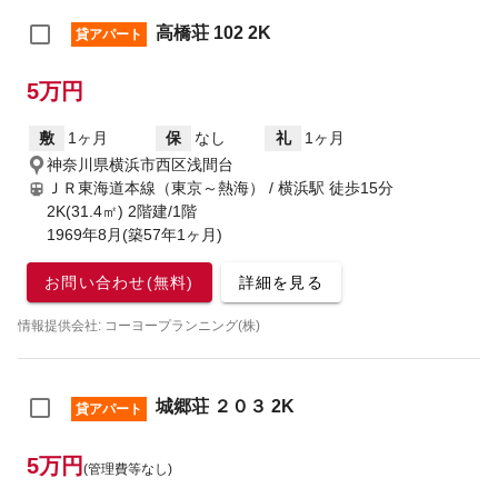
高橋荘 102 2K
貸アパート
5万円
敷
1ヶ月
保
なし
礼
1ヶ月
神奈川県横浜市西区浅間台
ＪＲ東海道本線（東京～熱海） / 横浜駅
徒歩15分
2K(31.4㎡) 2階建/1階
1969年8月(築57年1ヶ月)
お問い合わせ(無料)
詳細を見る
情報提供会社: コーヨープランニング(株)
城郷荘 ２０３ 2K
貸アパート
5万円
(管理費等なし)