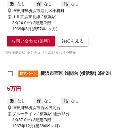
敷
なし
保
なし
礼
なし
神奈川県横浜市港北区小机町
ＪＲ京浜東北線 / 横浜駅
2K(24.0㎡) 2階建/2階
1969年8月(築57年1ヶ月)
お問い合わせ(無料)
詳細を見る
情報提供会社: センチュリー21ひまわり不動産
横浜市西区 浅間台 (横浜駅) 3階 2K
貸アパート
5万円
敷
なし
保
なし
礼
なし
神奈川県横浜市西区浅間台
ブルーライン / 横浜駅
徒歩18分
2K(37.0㎡) 3階建/3階
1967年12月(築58年9ヶ月)