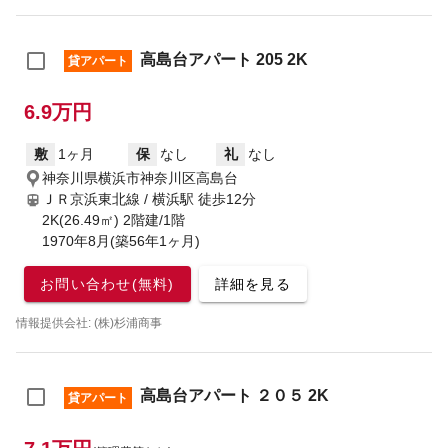
高島台アパート 205 2K
貸アパート
6.9万円
敷
1ヶ月
保
なし
礼
なし
神奈川県横浜市神奈川区高島台
ＪＲ京浜東北線 / 横浜駅
徒歩12分
2K(26.49㎡) 2階建/1階
1970年8月(築56年1ヶ月)
お問い合わせ(無料)
詳細を見る
情報提供会社: (株)杉浦商事
高島台アパート ２０５ 2K
貸アパート