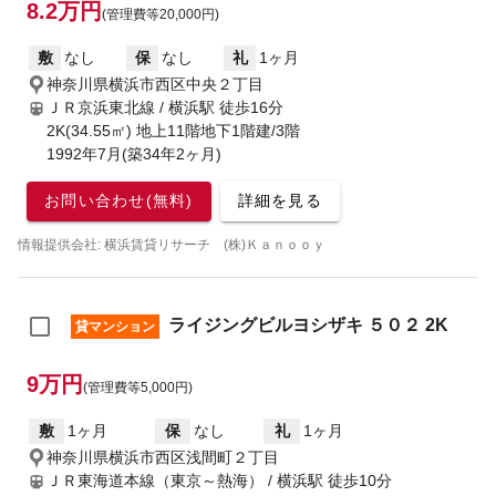
8.2万円
(管理費等20,000円)
敷
なし
保
なし
礼
1ヶ月
神奈川県横浜市西区中央２丁目
ＪＲ京浜東北線 / 横浜駅
徒歩16分
2K(34.55㎡) 地上11階地下1階建/3階
1992年7月(築34年2ヶ月)
お問い合わせ(無料)
詳細を見る
情報提供会社: 横浜賃貸リサーチ (株)Ｋａｎｏｏｙ
ライジングビルヨシザキ ５０２ 2K
貸マンション
9万円
(管理費等5,000円)
敷
1ヶ月
保
なし
礼
1ヶ月
神奈川県横浜市西区浅間町２丁目
ＪＲ東海道本線（東京～熱海） / 横浜駅
徒歩10分