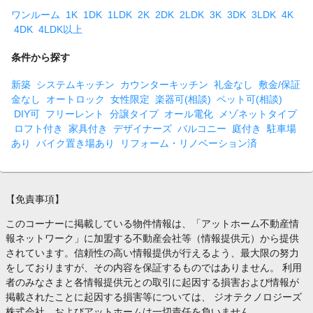
ワンルーム
1K
1DK
1LDK
2K
2DK
2LDK
3K
3DK
3LDK
4K
4DK
4LDK以上
条件から探す
新築
システムキッチン
カウンターキッチン
礼金なし
敷金/保証
金なし
オートロック
女性限定
楽器可(相談)
ペット可(相談)
DIY可
フリーレント
分譲タイプ
オール電化
メゾネットタイプ
ロフト付き
家具付き
デザイナーズ
バルコニー
庭付き
駐車場
あり
バイク置き場あり
リフォーム・リノベーション済
【免責事項】
このコーナーに掲載している物件情報は、「アットホーム不動産情
報ネットワーク」に加盟する不動産会社等（情報提供元）から提供
されています。信頼性の高い情報提供が行えるよう、最大限の努力
をしておりますが、その内容を保証するものではありません。 利用
者のみなさまと各情報提供元との取引に起因する損害および情報が
掲載されたことに起因する損害等については、 ジオテクノロジーズ
株式会社、およびアットホームは一切責任を負いません。