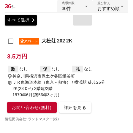
表示件数
並び替え
36
件
30件
おすすめ順
chevron_right
すべて選択
大松荘 202 2K
貸アパート
3.5万円
敷
なし
保
なし
礼
なし
神奈川県横浜市保土ケ谷区鎌谷町
ＪＲ東海道本線（東京～熱海） / 横浜駅
徒歩25分
2K(23.0㎡) 2階建/2階
1970年6月(築56年3ヶ月)
お問い合わせ(無料)
詳細を見る
情報提供会社: ランドマスター(株)