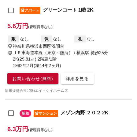
グリーンコート 1階 2K
貸アパート
5.6万円
(管理費等なし)
敷
なし
保
なし
礼
なし
神奈川県横浜市西区浅間台
ＪＲ東海道本線（東京～熱海） / 横浜駅
徒歩25分
2K(29.81㎡) 2階建/1階
1982年7月(築44年2ヶ月)
お問い合わせ(無料)
詳細を見る
情報提供会社: (株)エイ・ケイホームズ
メゾン内野 ２０２ 2K
新着
貸マンション
6.3万円
(管理費等なし)