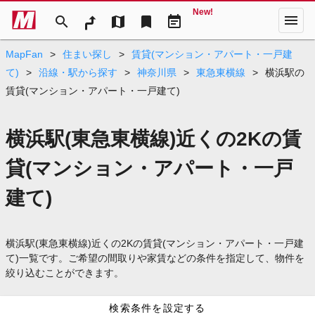
New!
menu
search
map
bookmark
event_note
MapFan
>
住まい探し
>
賃貸(マンション・アパート・一戸建
て)
>
沿線・駅から探す
>
神奈川県
>
東急東横線
>
横浜駅の
賃貸(マンション・アパート・一戸建て)
横浜駅(東急東横線)近くの2Kの賃
貸(マンション・アパート・一戸
建て)
横浜駅(東急東横線)近くの2Kの賃貸(マンション・アパート・一戸建
て)一覧です。ご希望の間取りや家賃などの条件を指定して、物件を
絞り込むことができます。
検索条件を設定する