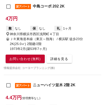
中島コーポ 202 2K
貸アパート
4万円
敷
なし
保
なし
礼
1ヶ月
神奈川県横浜市西区浅間町４丁目
ＪＲ東海道本線（東京～熱海） / 横浜駅
徒歩23分
2K(25.0㎡) 2階建/2階
1973年2月(築53年7ヶ月)
お問い合わせ(無料)
詳細を見る
情報提供会社: コーヨープランニング(株)
ニューハイツ並木 2階 2K
貸アパート
4.4万円
(管理費等なし)