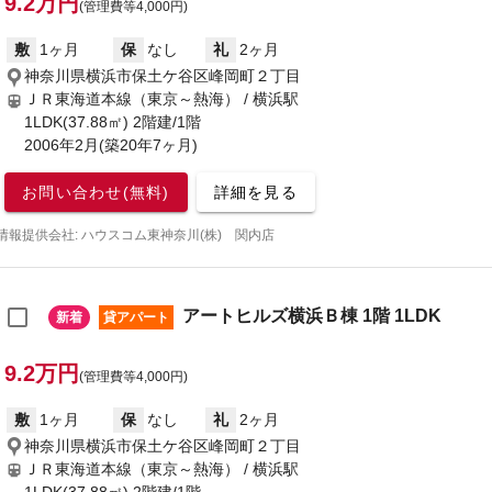
9.2万円
(管理費等4,000円)
敷
1ヶ月
保
なし
礼
2ヶ月
神奈川県横浜市保土ケ谷区峰岡町２丁目
ＪＲ東海道本線（東京～熱海） / 横浜駅
1LDK(37.88㎡) 2階建/1階
2006年2月(築20年7ヶ月)
お問い合わせ(無料)
詳細を見る
情報提供会社: ハウスコム東神奈川(株) 関内店
アートヒルズ横浜Ｂ棟 1階 1LDK
新着
貸アパート
9.2万円
(管理費等4,000円)
敷
1ヶ月
保
なし
礼
2ヶ月
神奈川県横浜市保土ケ谷区峰岡町２丁目
ＪＲ東海道本線（東京～熱海） / 横浜駅