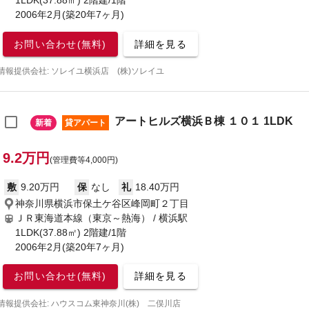
1LDK(37.88㎡) 2階建/1階
2006年2月(築20年7ヶ月)
お問い合わせ(無料)
詳細を見る
情報提供会社: ソレイユ横浜店 (株)ソレイユ
アートヒルズ横浜Ｂ棟 １０１ 1LDK
新着
貸アパート
9.2万円
(管理費等4,000円)
敷
9.20万円
保
なし
礼
18.40万円
神奈川県横浜市保土ケ谷区峰岡町２丁目
ＪＲ東海道本線（東京～熱海） / 横浜駅
1LDK(37.88㎡) 2階建/1階
2006年2月(築20年7ヶ月)
お問い合わせ(無料)
詳細を見る
情報提供会社: ハウスコム東神奈川(株) 二俣川店