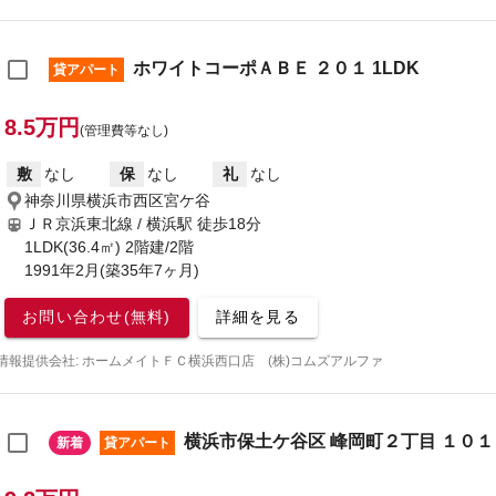
ホワイトコーポＡＢＥ ２０１ 1LDK
貸アパート
8.5万円
(管理費等なし)
敷
なし
保
なし
礼
なし
神奈川県横浜市西区宮ケ谷
ＪＲ京浜東北線 / 横浜駅
徒歩18分
1LDK(36.4㎡) 2階建/2階
1991年2月(築35年7ヶ月)
お問い合わせ(無料)
詳細を見る
情報提供会社: ホームメイトＦＣ横浜西口店 (株)コムズアルファ
横浜市保土ケ谷区 峰岡町２丁目 １０１ 
新着
貸アパート