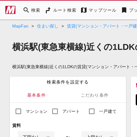
search
map
bookmark
検索
ルート検索
マップツール
ブ
MapFan
>
住まい探し
>
賃貸(マンション・アパート・一戸建
横浜駅(東急東横線)近くの1LD
横浜駅(東急東横線)近くの1LDKの賃貸(マンション・アパー
検索条件を設定する
基本条件
こだわり条件
マンション
アパート
一戸建て
賃料