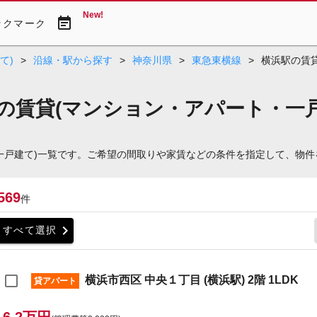
New!
event_note
ックマーク
て)
>
沿線・駅から探す
>
神奈川県
>
東急東横線
>
横浜駅の賃
Kの賃貸(マンション・アパート・一
ト・一戸建て)一覧です。ご希望の間取りや家賃などの条件を指定して、物
569
件
chevron_right
すべて選択
横浜市西区 中央１丁目 (横浜駅) 2階 1LDK
貸アパート