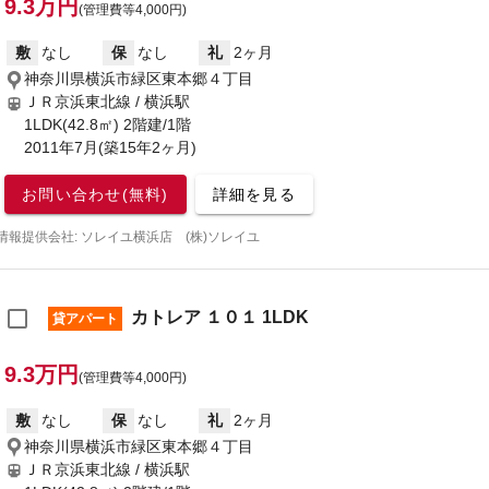
9.3万円
(管理費等4,000円)
敷
なし
保
なし
礼
2ヶ月
神奈川県横浜市緑区東本郷４丁目
ＪＲ京浜東北線 / 横浜駅
1LDK(42.8㎡) 2階建/1階
2011年7月(築15年2ヶ月)
お問い合わせ(無料)
詳細を見る
情報提供会社: ソレイユ横浜店 (株)ソレイユ
カトレア １０１ 1LDK
貸アパート
9.3万円
(管理費等4,000円)
敷
なし
保
なし
礼
2ヶ月
神奈川県横浜市緑区東本郷４丁目
ＪＲ京浜東北線 / 横浜駅