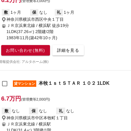
6.2万円
(管理費等3,000円)
敷
1ヶ月
保
なし
礼
1ヶ月
神奈川県横浜市西区中央１丁目
ＪＲ京浜東北線 / 横浜駅
徒歩19分
1LDK(37.26㎡) 2階建/2階
1983年11月(築42年10ヶ月)
お問い合わせ(無料)
詳細を見る
情報提供会社: アルタホーム(株)
本牧１ｓｔＳＴＡＲ １０２ 1LDK
貸マンション
6.7万円
(管理費等2,000円)
敷
なし
保
なし
礼
なし
神奈川県横浜市中区本牧町１丁目
ＪＲ京浜東北線 / 横浜駅
1LDK(31.4㎡) 3階建/1階