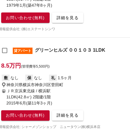
1979年1月(築47年8ヶ月)
お問い合わせ(無料)
詳細を見る
情報提供会社: (株)エステートシンワ
グリーンヒルズ ００１０３ 1LDK
貸アパート
8.5万円
(管理費等5,500円)
敷
なし
保
なし
礼
1.5ヶ月
神奈川県横浜市神奈川区菅田町
ＪＲ京浜東北線 / 横浜駅
1LDK(42.8㎡) 2階建/1階
2015年6月(築11年3ヶ月)
お問い合わせ(無料)
詳細を見る
情報提供会社: シャーメゾンショップ ニュータウン(株)横浜本店