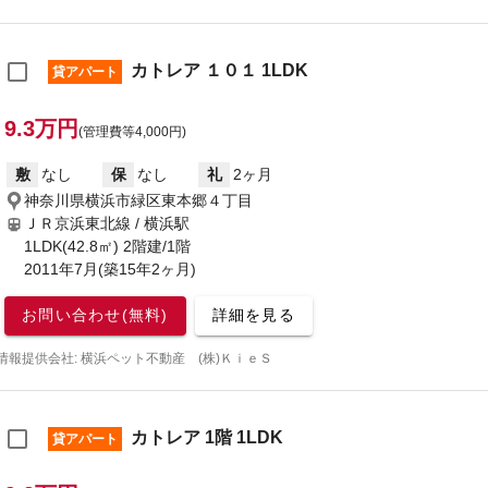
カトレア １０１ 1LDK
貸アパート
9.3万円
(管理費等4,000円)
敷
なし
保
なし
礼
2ヶ月
神奈川県横浜市緑区東本郷４丁目
ＪＲ京浜東北線 / 横浜駅
1LDK(42.8㎡) 2階建/1階
2011年7月(築15年2ヶ月)
お問い合わせ(無料)
詳細を見る
情報提供会社: 横浜ペット不動産 (株)ＫｉｅＳ
カトレア 1階 1LDK
貸アパート