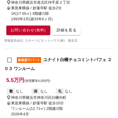
神奈川県横浜市港北区仲手原２丁目
東急東横線 / 妙蓮寺駅
徒歩2分
1K(17.55㎡) 4階建/1階
1993年3月(築33年6ヶ月)
お問い合わせ(無料)
詳細を見る
情報提供会社: スターツピタットハウス(株) 菊名店
ユナイト白幡チョコミントパフェ ２
新築貸アパート
０３ ワンルーム
5.5万円
(管理費等4,000円)
敷
なし
保
なし
礼
なし
神奈川県横浜市神奈川区白幡向町
東急東横線 / 妙蓮寺駅
徒歩10分
ワンルーム(12.71㎡) 2階建/2階
2026年4月