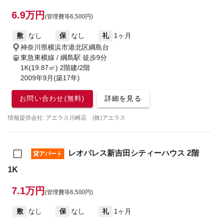
6.9万円
(管理費等6,500円)
敷
なし
保
なし
礼
1ヶ月
神奈川県横浜市港北区綱島台
東急東横線 / 綱島駅
徒歩9分
1K(19.87㎡) 2階建/2階
2009年9月(築17年)
お問い合わせ(無料)
詳細を見る
情報提供会社: アエラス川崎店 (株)アエラス
レオパレス新吉田シティーハウス 2階
貸アパート
1K
7.1万円
(管理費等6,500円)
敷
なし
保
なし
礼
1ヶ月