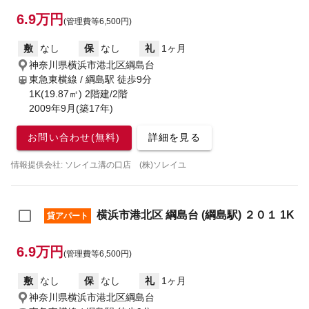
6.9万円
(管理費等6,500円)
敷
なし
保
なし
礼
1ヶ月
神奈川県横浜市港北区綱島台
東急東横線 / 綱島駅
徒歩9分
1K(19.87㎡) 2階建/2階
2009年9月(築17年)
お問い合わせ(無料)
詳細を見る
情報提供会社: ソレイユ溝の口店 (株)ソレイユ
横浜市港北区 綱島台 (綱島駅) ２０１ 1K
貸アパート
6.9万円
(管理費等6,500円)
敷
なし
保
なし
礼
1ヶ月
神奈川県横浜市港北区綱島台