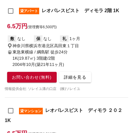
レオパレスビスト ディモラ 2階 1K
貸アパート
6.5万円
(管理費等6,500円)
敷
なし
保
なし
礼
1ヶ月
神奈川県横浜市港北区高田東１丁目
東急東横線 / 綱島駅
徒歩24分
1K(19.87㎡) 3階建/2階
2004年10月(築21年11ヶ月)
お問い合わせ(無料)
詳細を見る
情報提供会社: ソレイユ溝の口店 (株)ソレイユ
レオパレスビスト ディモラ ２０２
貸マンション
1K