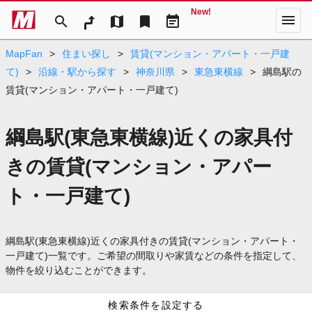
New!
menu
search
map
bookmark
event_note
MapFan
>
住まい探し
>
賃貸(マンション・アパート・一戸建
て)
>
沿線・駅から探す
>
神奈川県
>
東急東横線
>
綱島駅の
賃貸(マンション・アパート・一戸建て)
綱島駅(東急東横線)近くの家具付
きの賃貸(マンション・アパー
ト・一戸建て)
綱島駅(東急東横線)近くの家具付きの賃貸(マンション・アパート・
一戸建て)一覧です。ご希望の間取りや家賃などの条件を指定して、
物件を絞り込むことができます。
検索条件を設定する