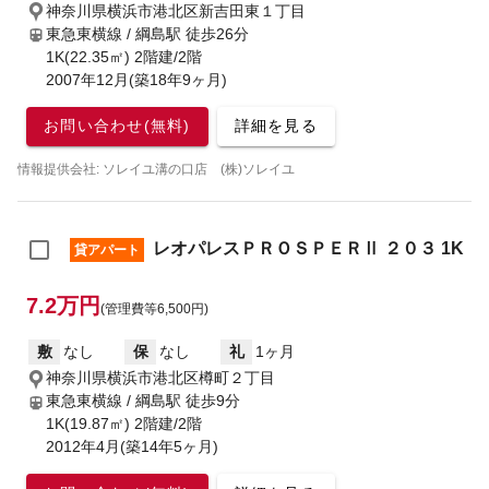
神奈川県横浜市港北区新吉田東１丁目
東急東横線 / 綱島駅
徒歩26分
1K(22.35㎡) 2階建/2階
2007年12月(築18年9ヶ月)
お問い合わせ(無料)
詳細を見る
情報提供会社: ソレイユ溝の口店 (株)ソレイユ
レオパレスＰＲＯＳＰＥＲⅡ ２０３ 1K
貸アパート
7.2万円
(管理費等6,500円)
敷
なし
保
なし
礼
1ヶ月
神奈川県横浜市港北区樽町２丁目
東急東横線 / 綱島駅
徒歩9分
1K(19.87㎡) 2階建/2階
2012年4月(築14年5ヶ月)