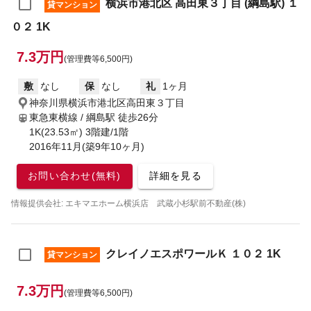
横浜市港北区 高田東３丁目 (綱島駅) １
貸マンション
０２ 1K
7.3万円
(管理費等6,500円)
敷
なし
保
なし
礼
1ヶ月
神奈川県横浜市港北区高田東３丁目
東急東横線 / 綱島駅
徒歩26分
1K(23.53㎡) 3階建/1階
2016年11月(築9年10ヶ月)
お問い合わせ(無料)
詳細を見る
情報提供会社: エキマエホーム横浜店 武蔵小杉駅前不動産(株)
クレイノエスポワールＫ １０２ 1K
貸マンション
7.3万円
(管理費等6,500円)