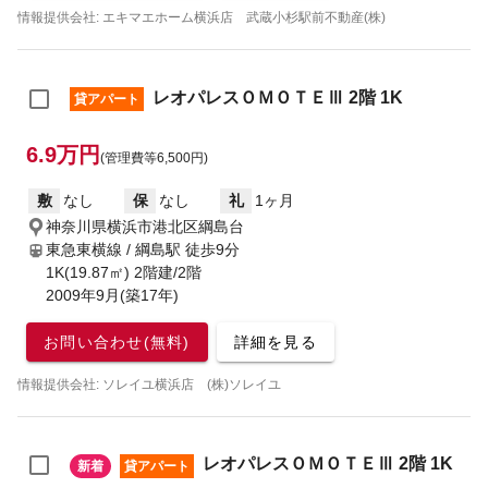
情報提供会社: エキマエホーム横浜店 武蔵小杉駅前不動産(株)
レオパレスＯＭＯＴＥⅢ 2階 1K
貸アパート
6.9万円
(管理費等6,500円)
敷
なし
保
なし
礼
1ヶ月
神奈川県横浜市港北区綱島台
東急東横線 / 綱島駅
徒歩9分
1K(19.87㎡) 2階建/2階
2009年9月(築17年)
お問い合わせ(無料)
詳細を見る
情報提供会社: ソレイユ横浜店 (株)ソレイユ
レオパレスＯＭＯＴＥⅢ 2階 1K
新着
貸アパート