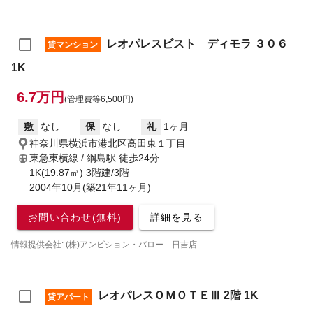
レオパレスビスト ディモラ ３０６
貸マンション
1K
6.7万円
(管理費等6,500円)
敷
なし
保
なし
礼
1ヶ月
神奈川県横浜市港北区高田東１丁目
東急東横線 / 綱島駅
徒歩24分
1K(19.87㎡) 3階建/3階
2004年10月(築21年11ヶ月)
お問い合わせ(無料)
詳細を見る
情報提供会社: (株)アンビション・バロー 日吉店
レオパレスＯＭＯＴＥⅢ 2階 1K
貸アパート