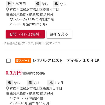
敷
5.50万円
保
なし
礼
なし
神奈川県横浜市港北区樽町４丁目
東急東横線 / 綱島駅
徒歩16分
ワンルーム(17.0㎡) 4階建/4階
2006年6月(築20年3ヶ月)
お問い合わせ(無料)
詳細を見る
情報提供会社: アエラス川崎店 (株)アエラス
レオパレスビスト ディモラ １０４ 1K
貸アパート
6.3万円
(管理費等6,500円)
敷
なし
保
なし
礼
1ヶ月
神奈川県横浜市港北区高田東１丁目
東急東横線 / 綱島駅
徒歩24分
1K(19.87㎡) 3階建/1階
2004年10月(築21年11ヶ月)