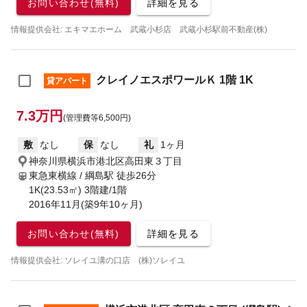
お問い合わせ(無料)
詳細を見る
情報提供会社: エキマエホーム 武蔵小杉店 武蔵小杉駅前不動産(株)
クレイノエスポワールＫ 1階 1K
貸アパート
7.3万円
(管理費等6,500円)
敷
なし
保
なし
礼
1ヶ月
神奈川県横浜市港北区高田東３丁目
東急東横線 / 綱島駅
徒歩26分
1K(23.53㎡) 3階建/1階
2016年11月(築9年10ヶ月)
お問い合わせ(無料)
詳細を見る
情報提供会社: ソレイユ溝の口店 (株)ソレイユ