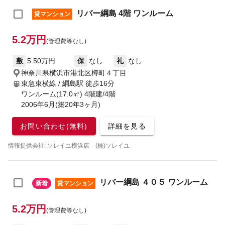
リバー綱島 4階 ワンルーム
貸マンション
5.2万円
(管理費等なし)
敷
5.50万円
保
なし
礼
なし
神奈川県横浜市港北区樽町４丁目
東急東横線 / 綱島駅
徒歩16分
ワンルーム(17.0㎡) 4階建/4階
2006年6月(築20年3ヶ月)
お問い合わせ(無料)
詳細を見る
情報提供会社: ソレイユ横浜店 (株)ソレイユ
リバー綱島 ４０５ ワンルーム
新着
貸マンション
5.2万円
(管理費等なし)