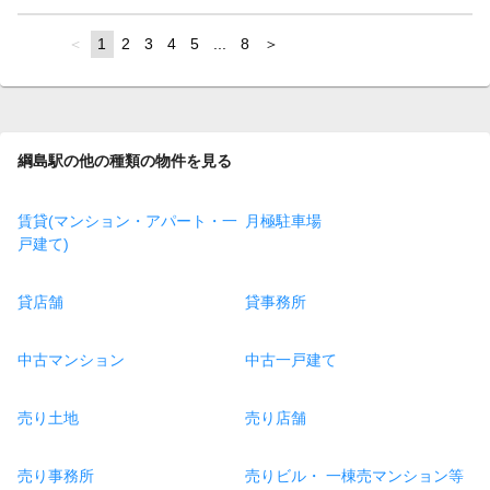
page
You're
1
page
2
page
3
page
4
page
5
page
...
page
8
page
on
page
綱島駅の他の種類の物件を見る
賃貸(マンション・アパート・一
月極駐車場
戸建て)
貸店舗
貸事務所
中古マンション
中古一戸建て
売り土地
売り店舗
売り事務所
売りビル・ 一棟売マンション等