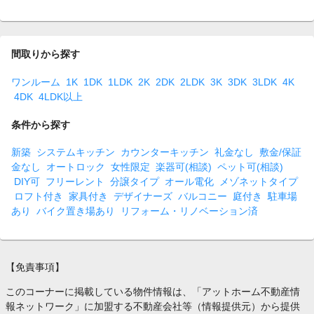
間取りから探す
ワンルーム
1K
1DK
1LDK
2K
2DK
2LDK
3K
3DK
3LDK
4K
4DK
4LDK以上
条件から探す
新築
システムキッチン
カウンターキッチン
礼金なし
敷金/保証
金なし
オートロック
女性限定
楽器可(相談)
ペット可(相談)
DIY可
フリーレント
分譲タイプ
オール電化
メゾネットタイプ
ロフト付き
家具付き
デザイナーズ
バルコニー
庭付き
駐車場
あり
バイク置き場あり
リフォーム・リノベーション済
【免責事項】
このコーナーに掲載している物件情報は、「アットホーム不動産情
報ネットワーク」に加盟する不動産会社等（情報提供元）から提供