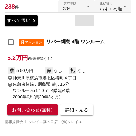
表示件数
並び替え
238
件
30件
おすすめ順
chevron_right
すべて選択
リバー綱島 4階 ワンルーム
貸マンション
5.2万円
(管理費等なし)
敷
5.50万円
保
なし
礼
なし
神奈川県横浜市港北区樽町４丁目
東急東横線 / 綱島駅
徒歩16分
ワンルーム(17.0㎡) 4階建/4階
2006年6月(築20年3ヶ月)
お問い合わせ(無料)
詳細を見る
情報提供会社: ソレイユ溝の口店 (株)ソレイユ