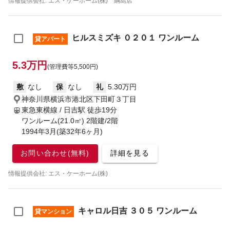
情報提供会社: エス・ケーホーム(株) 綱島店
ヒルスミズキ ０２０１ ワンルーム
貸アパート
5.3万円
(管理費等5,500円)
敷
なし
保
なし
礼
5.30万円
神奈川県横浜市港北区下田町３丁目
東急東横線 / 日吉駅
徒歩19分
ワンルーム(21.0㎡) 2階建/2階
1994年3月(築32年6ヶ月)
お問い合わせ(無料)
詳細を見る
情報提供会社: エス・ケーホーム(株)
キャロル日吉 ３０５ ワンルーム
貸マンション