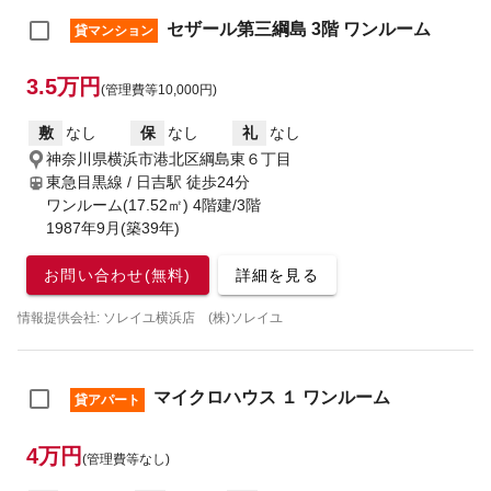
セザール第三綱島 3階 ワンルーム
貸マンション
3.5万円
(管理費等10,000円)
敷
なし
保
なし
礼
なし
神奈川県横浜市港北区綱島東６丁目
東急目黒線 / 日吉駅
徒歩24分
ワンルーム(17.52㎡) 4階建/3階
1987年9月(築39年)
お問い合わせ(無料)
詳細を見る
情報提供会社: ソレイユ横浜店 (株)ソレイユ
マイクロハウス １ ワンルーム
貸アパート
4万円
(管理費等なし)