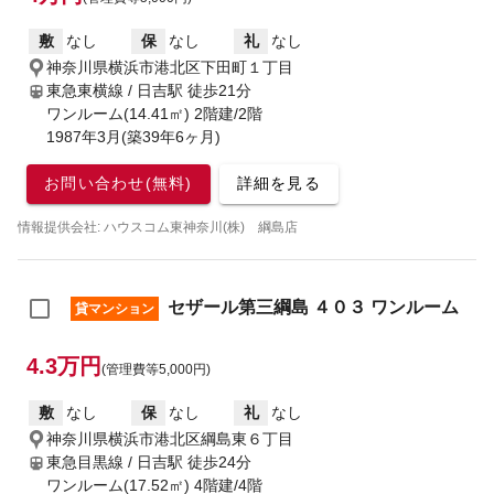
敷
なし
保
なし
礼
なし
神奈川県横浜市港北区下田町１丁目
東急東横線 / 日吉駅
徒歩21分
ワンルーム(14.41㎡) 2階建/2階
1987年3月(築39年6ヶ月)
お問い合わせ(無料)
詳細を見る
情報提供会社: ハウスコム東神奈川(株) 綱島店
セザール第三綱島 ４０３ ワンルーム
貸マンション
4.3万円
(管理費等5,000円)
敷
なし
保
なし
礼
なし
神奈川県横浜市港北区綱島東６丁目
東急目黒線 / 日吉駅
徒歩24分
ワンルーム(17.52㎡) 4階建/4階