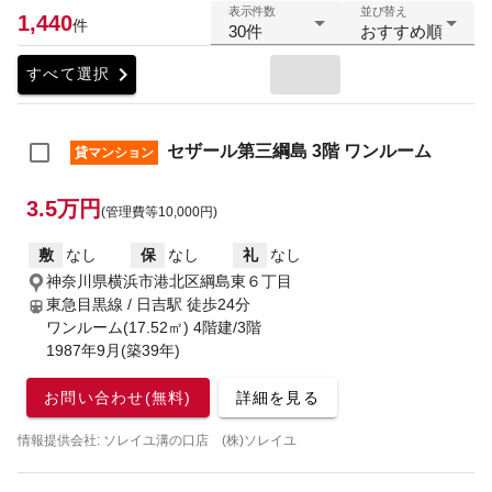
表示件数
並び替え
1,440
件
30件
おすすめ順
chevron_right
すべて選択
セザール第三綱島 3階 ワンルーム
貸マンション
3.5万円
(管理費等10,000円)
敷
なし
保
なし
礼
なし
神奈川県横浜市港北区綱島東６丁目
東急目黒線 / 日吉駅
徒歩24分
ワンルーム(17.52㎡) 4階建/3階
1987年9月(築39年)
お問い合わせ(無料)
詳細を見る
情報提供会社: ソレイユ溝の口店 (株)ソレイユ