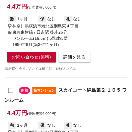
4.4万円
(管理費等5,000円)
敷
1ヶ月
保
なし
礼
なし
神奈川県横浜市港北区綱島東４丁目
東急東横線 / 日吉駅
徒歩26分
ワンルーム(16.5㎡) 5階建/5階
1990年8月(築36年1ヶ月)
お問い合わせ(無料)
詳細を見る
情報提供会社: ソレイユ横浜店 (株)ソレイユ
スカイコート綱島第２ １０５ ワ
新着
貸マンション
ンルーム
4.4万円
(管理費等6,000円)
敷
1ヶ月
保
なし
礼
なし