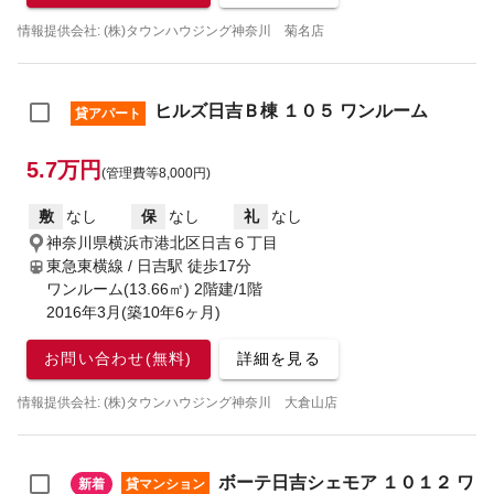
情報提供会社: (株)タウンハウジング神奈川 菊名店
ヒルズ日吉Ｂ棟 １０５ ワンルーム
貸アパート
5.7万円
(管理費等8,000円)
敷
なし
保
なし
礼
なし
神奈川県横浜市港北区日吉６丁目
東急東横線 / 日吉駅
徒歩17分
ワンルーム(13.66㎡) 2階建/1階
2016年3月(築10年6ヶ月)
お問い合わせ(無料)
詳細を見る
情報提供会社: (株)タウンハウジング神奈川 大倉山店
ボーテ日吉シェモア １０１２ ワ
新着
貸マンション