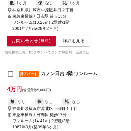
敷
1ヶ月
保
なし
礼
1ヶ月
神奈川県川崎市中原区井田２丁目
東急東横線 / 日吉駅
徒歩13分
ワンルーム(13.25㎡) 2階建/1階
2001年7月(築25年2ヶ月)
お問い合わせ(無料)
詳細を見る
情報提供会社: (株)タウンハウジング神奈川 元住吉店
カノン日吉 2階 ワンルーム
貸アパート
4万円
(管理費等5,000円)
敷
なし
保
なし
礼
なし
神奈川県横浜市港北区下田町１丁目
東急東横線 / 日吉駅
徒歩17分
ワンルーム(14.41㎡) 2階建/2階
1987年3月(築39年6ヶ月)