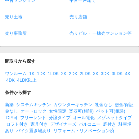
中古マンション
中古一戸建て
売り土地
売り店舗
売り事務所
売りビル・ 一棟売マンション等
間取りから探す
ワンルーム
1K
1DK
1LDK
2K
2DK
2LDK
3K
3DK
3LDK
4K
4DK
4LDK以上
条件から探す
新築
システムキッチン
カウンターキッチン
礼金なし
敷金/保証
金なし
オートロック
女性限定
楽器可(相談)
ペット可(相談)
DIY可
フリーレント
分譲タイプ
オール電化
メゾネットタイプ
ロフト付き
家具付き
デザイナーズ
バルコニー
庭付き
駐車場
あり
バイク置き場あり
リフォーム・リノベーション済