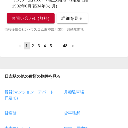
ワンルーム(15.0㎡) 地上6階地下1階建/1階
1992年6月(築34年3ヶ月)
お問い合わせ(無料)
詳細を見る
情報提供会社: ハウスコム東神奈川(株) 川崎駅前店
page
You're
1
page
2
page
3
page
4
page
5
page
...
page
48
page
on
page
日吉駅の他の種類の物件を見る
賃貸(マンション・アパート・一
月極駐車場
戸建て)
貸店舗
貸事務所