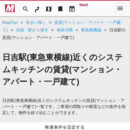
New!
menu
search
map
bookmark
event_note
MapFan
>
住まい探し
>
賃貸(マンション・アパート・一戸建
て)
>
沿線・駅から探す
>
神奈川県
>
東急東横線
>
日吉駅の
賃貸(マンション・アパート・一戸建て)
日吉駅(東急東横線)近くのシステ
ムキッチンの賃貸(マンション・
アパート・一戸建て)
日吉駅(東急東横線)近くのシステムキッチンの賃貸(マンション・ア
パート・一戸建て)一覧です。ご希望の間取りや家賃などの条件を指
定して、物件を絞り込むことができます。
検索条件を設定する