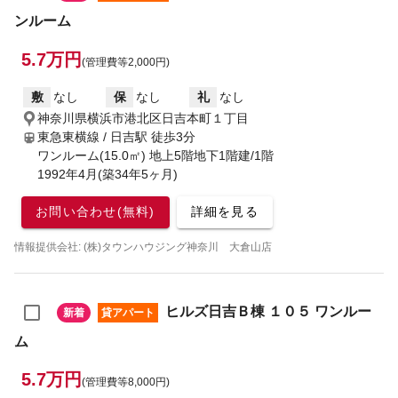
ンルーム
5.7万円
(管理費等2,000円)
敷
なし
保
なし
礼
なし
神奈川県横浜市港北区日吉本町１丁目
東急東横線 / 日吉駅
徒歩3分
ワンルーム(15.0㎡) 地上5階地下1階建/1階
1992年4月(築34年5ヶ月)
お問い合わせ(無料)
詳細を見る
情報提供会社: (株)タウンハウジング神奈川 大倉山店
ヒルズ日吉Ｂ棟 １０５ ワンルー
新着
貸アパート
ム
5.7万円
(管理費等8,000円)