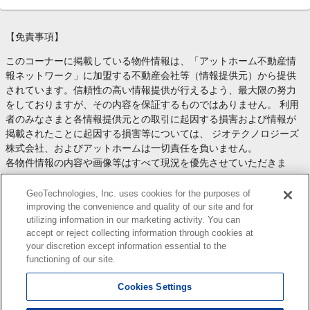
【免責事項】
このコーナーに掲載している物件情報は、「アットホーム不動産情
報ネットワーク」に加盟する不動産会社等（情報提供元）から提供
されています。信頼性の高い情報提供が行えるよう、最大限の努力
をしておりますが、その内容を保証するものではありません。 利用
者のみなさまと各情報提供元との取引に起因する損害および情報が
掲載されたことに起因する損害等については、 ジオテクノロジーズ
株式会社、およびアットホームは一切責任を負いません。
各物件情報の内容や画像等はすべて現況を優先させていただきま
す。
お取引等（お取引の準備、資金調達等を含みます）の際には、内容
GeoTechnologies, Inc. uses cookies for the purposes of
や契約条件等について、 各情報提供元より十分な説明を受け、ご自
improving the convenience and quality of our site and for
utilizing information in our marketing activity. You can
身でご確認の上、判断してください。
accept or reject collecting information through cookies at
このコーナーへの物件情報のご掲載、その他不動産業務ソリューシ
your discretion except information essential to the
ョン等についての不動産会社様のお問合せは
こちら
からお願いいた
functioning of our site.
します。
Cookies Settings