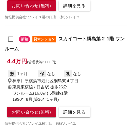
お問い合わせ(無料)
詳細を見る
情報提供会社: ソレイユ溝の口店 (株)ソレイユ
スカイコート綱島第２ 1階 ワン
新着
貸マンション
ルーム
4.4万円
(管理費等6,000円)
敷
1ヶ月
保
なし
礼
なし
神奈川県横浜市港北区綱島東４丁目
東急東横線 / 日吉駅
徒歩26分
ワンルーム(16.0㎡) 5階建/1階
1990年8月(築36年1ヶ月)
お問い合わせ(無料)
詳細を見る
情報提供会社: ソレイユ横浜店 (株)ソレイユ