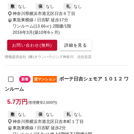
敷
なし
保
なし
礼
なし
神奈川県横浜市港北区日吉６丁目
東急東横線 / 日吉駅
徒歩17分
ワンルーム(13.66㎡) 2階建/1階
2016年3月(築10年6ヶ月)
お問い合わせ(無料)
詳細を見る
情報提供会社: (株)タウンハウジング神奈川 元住吉店
ボーテ日吉シェモア １０１２ ワ
新着
貸マンション
ンルーム
5.7万円
(管理費等2,000円)
敷
なし
保
なし
礼
なし
神奈川県横浜市港北区日吉本町１丁目
東急東横線 / 日吉駅
徒歩2分