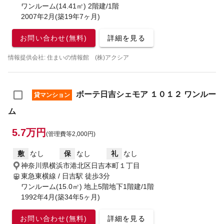
ワンルーム(14.41㎡) 2階建/1階
2007年2月(築19年7ヶ月)
お問い合わせ(無料)
詳細を見る
情報提供会社: 住まいの情報館 (株)アクシア
ボーテ日吉シェモア １０１２ ワンルー
貸マンション
ム
5.7万円
(管理費等2,000円)
敷
なし
保
なし
礼
なし
神奈川県横浜市港北区日吉本町１丁目
東急東横線 / 日吉駅
徒歩3分
ワンルーム(15.0㎡) 地上5階地下1階建/1階
1992年4月(築34年5ヶ月)
お問い合わせ(無料)
詳細を見る