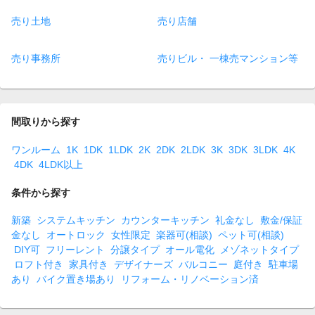
売り土地
売り店舗
売り事務所
売りビル・ 一棟売マンション等
間取りから探す
ワンルーム
1K
1DK
1LDK
2K
2DK
2LDK
3K
3DK
3LDK
4K
4DK
4LDK以上
条件から探す
新築
システムキッチン
カウンターキッチン
礼金なし
敷金/保証
金なし
オートロック
女性限定
楽器可(相談)
ペット可(相談)
DIY可
フリーレント
分譲タイプ
オール電化
メゾネットタイプ
ロフト付き
家具付き
デザイナーズ
バルコニー
庭付き
駐車場
あり
バイク置き場あり
リフォーム・リノベーション済