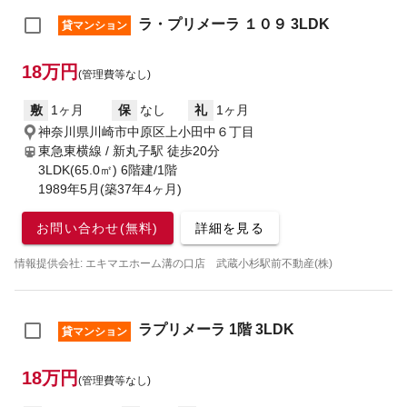
ラ・プリメーラ １０９ 3LDK
貸マンション
18万円
(管理費等なし)
敷
1ヶ月
保
なし
礼
1ヶ月
神奈川県川崎市中原区上小田中６丁目
東急東横線 / 新丸子駅
徒歩20分
3LDK(65.0㎡) 6階建/1階
1989年5月(築37年4ヶ月)
お問い合わせ(無料)
詳細を見る
情報提供会社: エキマエホーム溝の口店 武蔵小杉駅前不動産(株)
ラプリメーラ 1階 3LDK
貸マンション
18万円
(管理費等なし)