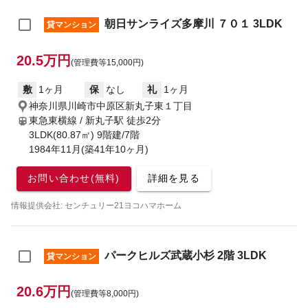
朝日サンライズ多摩川 ７０１ 3LDK
貸マンション
20.5万円
(管理費等15,000円)
敷
1ヶ月
保
なし
礼
1ヶ月
神奈川県川崎市中原区新丸子東１丁目
東急東横線 / 新丸子駅
徒歩2分
3LDK(80.87㎡) 9階建/7階
1984年11月(築41年10ヶ月)
お問い合わせ(無料)
詳細を見る
情報提供会社: センチュリー21ヨコハマホーム
パークヒルズ武蔵小杉 2階 3LDK
貸マンション
20.6万円
(管理費等8,000円)