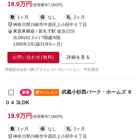
19.9万円
(管理費等7,000円)
敷
1ヶ月
保
なし
礼
2ヶ月
神奈川県川崎市中原区上小田中６丁目
東急東横線 / 新丸子駅
徒歩22分
3LDK(62.2㎡) 7階建/6階
1995年3月(築31年6ヶ月)
お問い合わせ(無料)
詳細を見る
情報提供会社: (株)プライムコーポレーション 中目黒店
武蔵小杉西パーク・ホームズ ６
新着
貸マンション
０４ 3LDK
19.9万円
(管理費等7,000円)
敷
1ヶ月
保
なし
礼
2ヶ月
神奈川県川崎市中原区上小田中６丁目