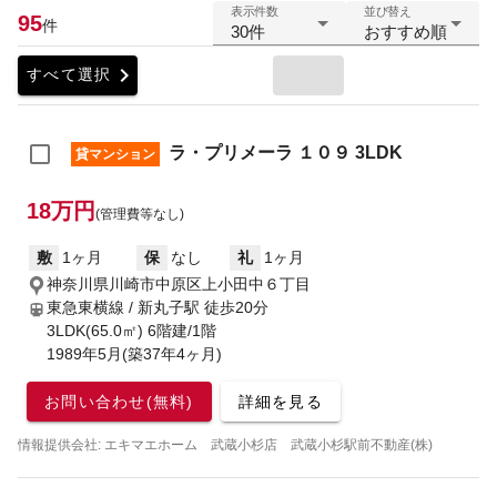
表示件数
並び替え
95
件
30件
おすすめ順
chevron_right
すべて選択
ラ・プリメーラ １０９ 3LDK
貸マンション
18万円
(管理費等なし)
敷
1ヶ月
保
なし
礼
1ヶ月
神奈川県川崎市中原区上小田中６丁目
東急東横線 / 新丸子駅
徒歩20分
3LDK(65.0㎡) 6階建/1階
1989年5月(築37年4ヶ月)
お問い合わせ(無料)
詳細を見る
情報提供会社: エキマエホーム 武蔵小杉店 武蔵小杉駅前不動産(株)