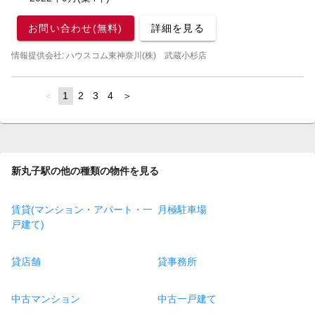
お問い合わせ(無料)
詳細を見る
情報提供会社: ハウスコム東神奈川(株) 武蔵小杉店
page
You're
1
page
2
page
3
page
4
page
on
page
新丸子駅の他の種類の物件を見る
賃貸(マンション・アパート・一
月極駐車場
戸建て)
貸店舗
貸事務所
中古マンション
中古一戸建て