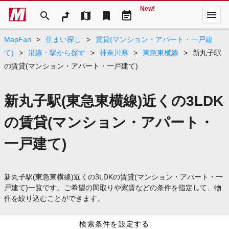
New!
menu
search
map
bookmark
event_note
MapFan
>
住まい探し
>
賃貸(マンション・アパート・一戸建
て)
>
沿線・駅から探す
>
神奈川県
>
東急東横線
>
新丸子駅
の賃貸(マンション・アパート・一戸建て)
新丸子駅(東急東横線)近くの3LDK
の賃貸(マンション・アパート・
一戸建て)
新丸子駅(東急東横線)近くの3LDKの賃貸(マンション・アパート・一
戸建て)一覧です。ご希望の間取りや家賃などの条件を指定して、物
件を絞り込むことができます。
検索条件を設定する