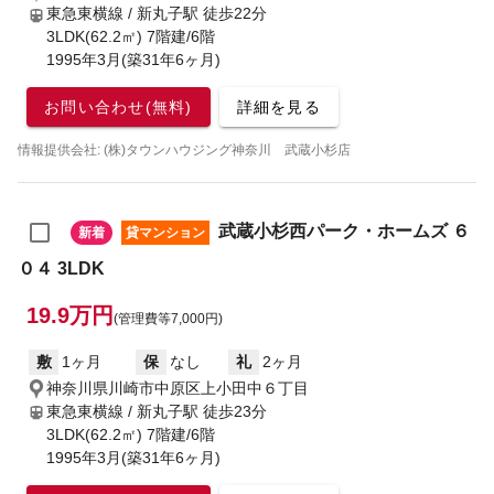
東急東横線 / 新丸子駅
徒歩22分
3LDK(62.2㎡) 7階建/6階
1995年3月(築31年6ヶ月)
お問い合わせ(無料)
詳細を見る
情報提供会社: (株)タウンハウジング神奈川 武蔵小杉店
武蔵小杉西パーク・ホームズ ６
新着
貸マンション
０４ 3LDK
19.9万円
(管理費等7,000円)
敷
1ヶ月
保
なし
礼
2ヶ月
神奈川県川崎市中原区上小田中６丁目
東急東横線 / 新丸子駅
徒歩23分
3LDK(62.2㎡) 7階建/6階
1995年3月(築31年6ヶ月)