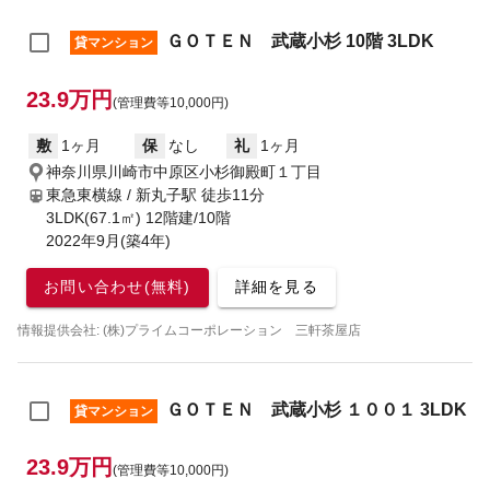
ＧＯＴＥＮ 武蔵小杉 10階 3LDK
貸マンション
23.9万円
(管理費等10,000円)
敷
1ヶ月
保
なし
礼
1ヶ月
神奈川県川崎市中原区小杉御殿町１丁目
東急東横線 / 新丸子駅
徒歩11分
3LDK(67.1㎡) 12階建/10階
2022年9月(築4年)
お問い合わせ(無料)
詳細を見る
情報提供会社: (株)プライムコーポレーション 三軒茶屋店
ＧＯＴＥＮ 武蔵小杉 １００１ 3LDK
貸マンション
23.9万円
(管理費等10,000円)