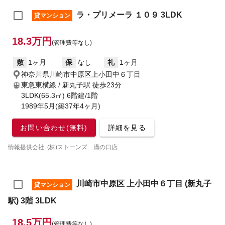
ラ・プリメーラ １０９ 3LDK
貸マンション
18.3万円
(管理費等なし)
敷
1ヶ月
保
なし
礼
1ヶ月
神奈川県川崎市中原区上小田中６丁目
東急東横線 / 新丸子駅
徒歩23分
3LDK(65.3㎡) 6階建/1階
1989年5月(築37年4ヶ月)
お問い合わせ(無料)
詳細を見る
情報提供会社: (株)ストーンズ 溝の口店
川崎市中原区 上小田中６丁目 (新丸子
貸マンション
駅) 3階 3LDK
18.5万円
(管理費等なし)