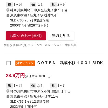
敷
1ヶ月
保
なし
礼
2ヶ月
神奈川県川崎市中原区新丸子東１丁目
東急東横線 / 新丸子駅
徒歩3分
3LDK(60.78㎡) 8階建/2階
2000年7月(築26年2ヶ月)
お問い合わせ(無料)
詳細を見る
情報提供会社: (株)プライムコーポレーション 中目黒店
ＧＯＴＥＮ 武蔵小杉 １００１ 3LDK
貸マンション
23.9万円
(管理費等10,000円)
敷
1ヶ月
保
なし
礼
1ヶ月
神奈川県川崎市中原区小杉御殿町１丁目
東急東横線 / 新丸子駅
徒歩11分
3LDK(67.1㎡) 12階建/2階
2022年9月(築4年)