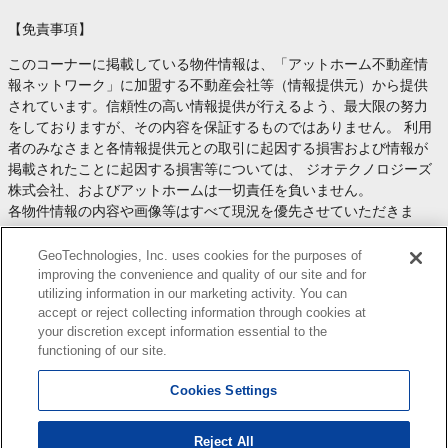
【免責事項】
このコーナーに掲載している物件情報は、「アットホーム不動産情
報ネットワーク」に加盟する不動産会社等（情報提供元）から提供
されています。信頼性の高い情報提供が行えるよう、最大限の努力
をしておりますが、その内容を保証するものではありません。 利用
者のみなさまと各情報提供元との取引に起因する損害および情報が
掲載されたことに起因する損害等については、 ジオテクノロジーズ
株式会社、およびアットホームは一切責任を負いません。
各物件情報の内容や画像等はすべて現況を優先させていただきま
す。
お取引等（お取引の準備、資金調達等を含みます）の際には、内容
GeoTechnologies, Inc. uses cookies for the purposes of
や契約条件等について、 各情報提供元より十分な説明を受け、ご自
improving the convenience and quality of our site and for
utilizing information in our marketing activity. You can
身でご確認の上、判断してください。
accept or reject collecting information through cookies at
このコーナーへの物件情報のご掲載、その他不動産業務ソリューシ
your discretion except information essential to the
ョン等についての不動産会社様のお問合せは
こちら
からお願いいた
functioning of our site.
します。
Cookies Settings
Reject All
Copyright(c) At Home Co.,Ltd. このサイトに掲載している情報の無断転載を禁止します。著作権