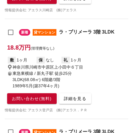
情報提供会社: アエラス川崎店 (株)アエラス
ラ・プリメーラ 3階 3LDK
新着
貸マンション
18.8万円
(管理費等なし)
敷
1ヶ月
保
なし
礼
1ヶ月
神奈川県川崎市中原区上小田中６丁目
東急東横線 / 新丸子駅
徒歩25分
3LDK(68.08㎡) 6階建/3階
1989年5月(築37年4ヶ月)
お問い合わせ(無料)
詳細を見る
情報提供会社: アエラス登戸店 (株)アエラス．ＰＲ
ラ・プリメーラ 3階 3LDK
新着
貸マンション