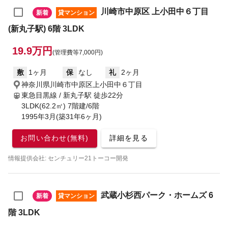
川崎市中原区 上小田中６丁目
新着
貸マンション
(新丸子駅) 6階 3LDK
19.9万円
(管理費等7,000円)
敷
1ヶ月
保
なし
礼
2ヶ月
神奈川県川崎市中原区上小田中６丁目
東急目黒線 / 新丸子駅
徒歩22分
3LDK(62.2㎡) 7階建/6階
1995年3月(築31年6ヶ月)
お問い合わせ(無料)
詳細を見る
情報提供会社: センチュリー21トーコー開発
武蔵小杉西パーク・ホームズ 6
新着
貸マンション
階 3LDK