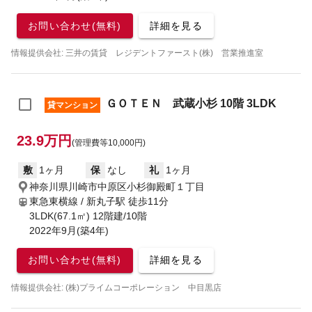
お問い合わせ(無料)
詳細を見る
情報提供会社: 三井の賃貸 レジデントファースト(株) 営業推進室
ＧＯＴＥＮ 武蔵小杉 10階 3LDK
貸マンション
23.9万円
(管理費等10,000円)
敷
1ヶ月
保
なし
礼
1ヶ月
神奈川県川崎市中原区小杉御殿町１丁目
東急東横線 / 新丸子駅
徒歩11分
3LDK(67.1㎡) 12階建/10階
2022年9月(築4年)
お問い合わせ(無料)
詳細を見る
情報提供会社: (株)プライムコーポレーション 中目黒店