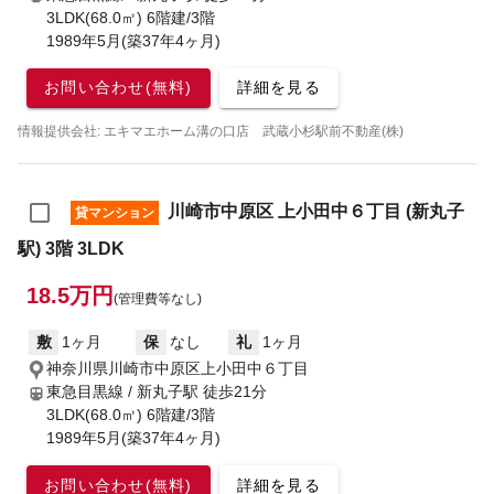
3LDK(68.0㎡) 6階建/3階
1989年5月(築37年4ヶ月)
お問い合わせ(無料)
詳細を見る
情報提供会社: エキマエホーム溝の口店 武蔵小杉駅前不動産(株)
川崎市中原区 上小田中６丁目 (新丸子
貸マンション
駅) 3階 3LDK
18.5万円
(管理費等なし)
敷
1ヶ月
保
なし
礼
1ヶ月
神奈川県川崎市中原区上小田中６丁目
東急目黒線 / 新丸子駅
徒歩21分
3LDK(68.0㎡) 6階建/3階
1989年5月(築37年4ヶ月)
お問い合わせ(無料)
詳細を見る