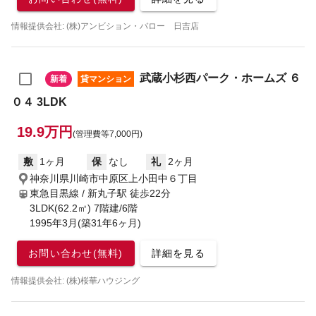
情報提供会社: (株)アンビション・バロー 日吉店
武蔵小杉西パーク・ホームズ ６
新着
貸マンション
０４ 3LDK
19.9万円
(管理費等7,000円)
敷
1ヶ月
保
なし
礼
2ヶ月
神奈川県川崎市中原区上小田中６丁目
東急目黒線 / 新丸子駅
徒歩22分
3LDK(62.2㎡) 7階建/6階
1995年3月(築31年6ヶ月)
お問い合わせ(無料)
詳細を見る
情報提供会社: (株)桜華ハウジング