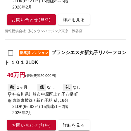
2LDK(69.21㎡) 15階建/5～6階
2026年2月
お問い合わせ(無料)
詳細を見る
情報提供会社: (株)タウンハウジング東京 渋谷店
ブランシエスタ新丸子リバーフロン
新築貸マンション
ト １０１ 2LDK
46万円
(管理費等20,000円)
敷
1ヶ月
保
なし
礼
なし
神奈川県川崎市中原区上丸子八幡町
東急東横線 / 新丸子駅
徒歩8分
2LDK(66.92㎡) 15階建/1～2階
2026年2月
お問い合わせ(無料)
詳細を見る