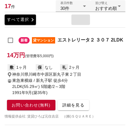
表示件数
並び替え
17
件
30件
おすすめ順
chevron_right
すべて選択
エストレリータ２ ３０７ 2LDK
新着
貸マンション
14万円
(管理費等5,000円)
敷
1ヶ月
保
なし
礼
2ヶ月
神奈川県川崎市中原区新丸子東２丁目
東急東横線 / 新丸子駅
徒歩4分
2LDK(55.29㎡) 5階建/2～3階
1991年9月(築35年)
お問い合わせ(無料)
詳細を見る
情報提供会社: 賃貸ひろば元住吉店 （(株)ＳＱＵＡＲＥ）