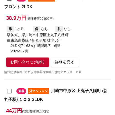
フロント 2LDK
38.9万円
(管理費等20,000円)
敷
1ヶ月
保
なし
礼
なし
神奈川県川崎市中原区上丸子八幡町
東急東横線 / 新丸子駅
徒歩8分
2LDK(71.63㎡) 15階建/5～6階
2026年2月
お問い合わせ(無料)
詳細を見る
情報提供会社: アエラス学芸大学店 (株)アエラス．ＰＲ
川崎市中原区 上丸子八幡町 (新
新着
貸マンション
丸子駅) １０３ 2LDK
44万円
(管理費等20,000円)