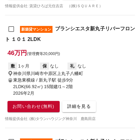
情報提供会社: 賃貸ひろば元住吉店 （(株)ＳＱＵＡＲＥ）
ブランシエスタ新丸子リバーフロン
新築貸マンション
ト １０１ 2LDK
46万円
(管理費等20,000円)
敷
1ヶ月
保
なし
礼
なし
神奈川県川崎市中原区上丸子八幡町
東急東横線 / 新丸子駅
徒歩9分
2LDK(66.92㎡) 15階建/1～2階
2026年2月
お問い合わせ(無料)
詳細を見る
情報提供会社: (株)タウンハウジング神奈川 鹿島田店