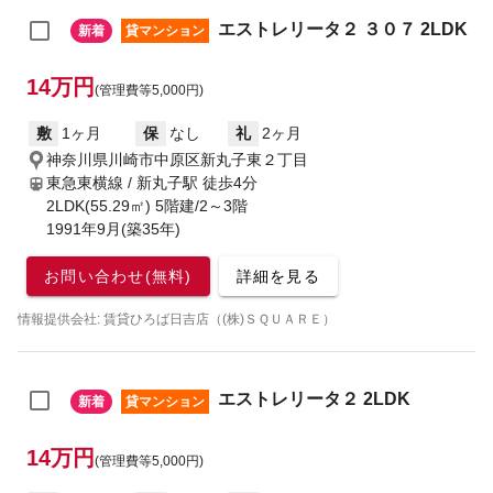
エストレリータ２ ３０７ 2LDK
新着
貸マンション
14万円
(管理費等5,000円)
敷
1ヶ月
保
なし
礼
2ヶ月
神奈川県川崎市中原区新丸子東２丁目
東急東横線 / 新丸子駅
徒歩4分
2LDK(55.29㎡) 5階建/2～3階
1991年9月(築35年)
お問い合わせ(無料)
詳細を見る
情報提供会社: 賃貸ひろば日吉店（(株)ＳＱＵＡＲＥ）
エストレリータ２ 2LDK
新着
貸マンション
14万円
(管理費等5,000円)