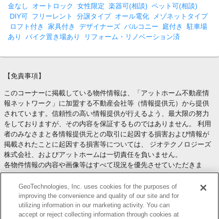
金なし
オートロック
女性限定
楽器可(相談)
ペット可(相談)
DIY可
フリーレント
分譲タイプ
オール電化
メゾネットタイプ
ロフト付き
家具付き
デザイナーズ
バルコニー
庭付き
駐車場
あり
バイク置き場あり
リフォーム・リノベーション済
【免責事項】
このコーナーに掲載している物件情報は、「アットホーム不動産情
報ネットワーク」に加盟する不動産会社等（情報提供元）から提供
されています。信頼性の高い情報提供が行えるよう、最大限の努力
をしておりますが、その内容を保証するものではありません。 利用
者のみなさまと各情報提供元との取引に起因する損害および情報が
掲載されたことに起因する損害等については、 ジオテクノロジーズ
株式会社、およびアットホームは一切責任を負いません。
各物件情報の内容や画像等はすべて現況を優先させていただきま
す。
お取引等（お取引の準備、資金調達等を含みます）の際には、内容
GeoTechnologies, Inc. uses cookies for the purposes of
や契約条件等について、 各情報提供元より十分な説明を受け、ご自
improving the convenience and quality of our site and for
utilizing information in our marketing activity. You can
身でご確認の上、判断してください。
accept or reject collecting information through cookies at
このコーナーへの物件情報のご掲載、その他不動産業務ソリューシ