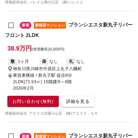
情報提供会社: ソレイユ溝の口店 (株)ソレイユ
ブランシエスタ新丸子リバー
新着
新築貸マンション
フロント 2LDK
38.9万円
(管理費等20,000円)
敷
1ヶ月
保
なし
礼
なし
神奈川県川崎市中原区上丸子八幡町
東急東横線 / 新丸子駅
徒歩8分
2LDK(71.63㎡) 15階建/5～6階
2026年2月
お問い合わせ(無料)
詳細を見る
情報提供会社: アエラス武蔵小山店 (株)アエラス．ＧＲ
ブランシエスタ新丸子リバー
新着
新築貸マンション