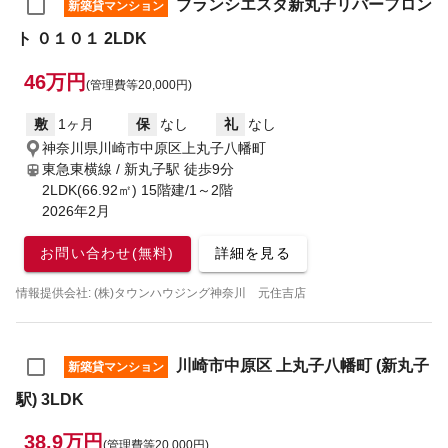
ブランシエスタ新丸子リバーフロン
新築貸マンション
ト ０１０１ 2LDK
46万円
(管理費等20,000円)
敷
1ヶ月
保
なし
礼
なし
神奈川県川崎市中原区上丸子八幡町
東急東横線 / 新丸子駅
徒歩9分
2LDK(66.92㎡) 15階建/1～2階
2026年2月
お問い合わせ(無料)
詳細を見る
情報提供会社: (株)タウンハウジング神奈川 元住吉店
川崎市中原区 上丸子八幡町 (新丸子
新築貸マンション
駅) 3LDK
38.9万円
(管理費等20,000円)