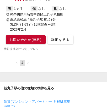
敷
1ヶ月
保
なし
礼
なし
神奈川県川崎市中原区上丸子八幡町
東急東横線 / 新丸子駅
徒歩9分
3LDK(71.63㎡) 15階建/5～6階
2026年2月
お問い合わせ(無料)
詳細を見る
情報提供会社: (株)リブレット
page
You're
1
page
on
page
新丸子駅の他の種類の物件を見る
賃貸(マンション・アパート・一
月極駐車場
戸建て)