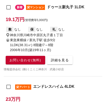
ドゥーエ新丸子 1LDK
新着
貸マンション
19.1万円
(管理費等5,000円)
敷
なし
保
なし
礼
なし
神奈川県川崎市中原区丸子通１丁目
東急東横線 / 新丸子駅
徒歩9分
1LDK(38.31㎡) 8階建/7～8階
2006年10月(築19年11ヶ月)
お問い合わせ(無料)
詳細を見る
情報提供会社: (株)ミニミニ神奈川 武蔵小杉店
エンドレスハイム 4LDK
貸アパート
23万円