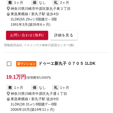
敷
1ヶ月
保
なし
礼
2ヶ月
神奈川県川崎市中原区新丸子東２丁目
東急東横線 / 新丸子駅
徒歩4分
2LDK(55.29㎡) 5階建/2～3階
1991年3月(築35年6ヶ月)
お問い合わせ(無料)
詳細を見る
情報提供会社: ベストハウス神奈川賃貸センター(株)
ドゥーエ新丸子 ０７０５ 1LDK
貸マンション
19.1万円
(管理費等5,000円)
敷
1ヶ月
保
なし
礼
1ヶ月
神奈川県川崎市中原区丸子通１丁目
東急東横線 / 新丸子駅
徒歩9分
1LDK(38.31㎡) 8階建/7～8階
2006年10月(築19年11ヶ月)