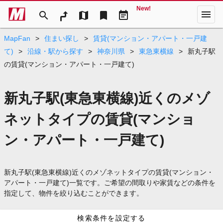
New!
menu
search
map
bookmark
event_note
MapFan
>
住まい探し
>
賃貸(マンション・アパート・一戸建
て)
>
沿線・駅から探す
>
神奈川県
>
東急東横線
>
新丸子駅
の賃貸(マンション・アパート・一戸建て)
新丸子駅(東急東横線)近くのメゾ
ネットタイプの賃貸(マンショ
ン・アパート・一戸建て)
新丸子駅(東急東横線)近くのメゾネットタイプの賃貸(マンション・
アパート・一戸建て)一覧です。ご希望の間取りや家賃などの条件を
指定して、物件を絞り込むことができます。
検索条件を設定する