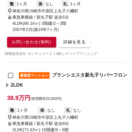
敷
1ヶ月
保
なし
礼
1ヶ月
神奈川県川崎市中原区上丸子八幡町
東急東横線 / 新丸子駅
徒歩5分
4LDK(86.16㎡) 3階建/2～3階
2007年2月(築19年7ヶ月)
お問い合わせ(無料)
詳細を見る
情報提供会社: センチュリー２１(株)シティープランニング
ブランシエスタ新丸子リバーフロン
新築貸マンション
ト 2LDK
38.9万円
(管理費等20,000円)
敷
1ヶ月
保
なし
礼
なし
神奈川県川崎市中原区上丸子八幡町
東急東横線 / 新丸子駅
徒歩8分
2LDK(71.63㎡) 15階建/5～6階