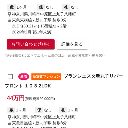
敷
1ヶ月
保
なし
礼
なし
神奈川県川崎市中原区上丸子八幡町
東急東横線 / 新丸子駅
徒歩9分
2LDK(69.21㎡) 15階建/1～2階
2026年2月(築1年未満)
お問い合わせ(無料)
詳細を見る
情報提供会社: エキマエホーム溝の口店 武蔵小杉駅前不動産(株)
ブランシエスタ新丸子リバー
新着
新築貸マンション
フロント １０３ 2LDK
44万円
(管理費等20,000円)
敷
1ヶ月
保
なし
礼
1ヶ月
神奈川県川崎市中原区上丸子八幡町
東急目黒線 / 新丸子駅
徒歩8分