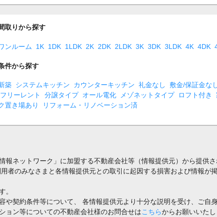
間取りから探す
ワンルーム
1K
1DK
1LDK
2K
2DK
2LDK
3K
3DK
3LDK
4K
4DK
条件から探す
新築
システムキッチン
カウンターキッチン
礼金なし
敷金/保証金な
フリーレント
分譲タイプ
オール電化
メゾネットタイプ
ロフト付き
ク置き場あり
リフォーム・リノベーション済
情報ネットワーク」に加盟する不動産会社等（情報提供元）から提供さ
利用者のみなさまと各情報提供元との取引に起因する損害および情報が掲
す。
容や契約条件等について、 各情報提供元より十分な説明を受け、ご自
ション等についての不動産会社様のお問合せは
こちら
からお願いいたし