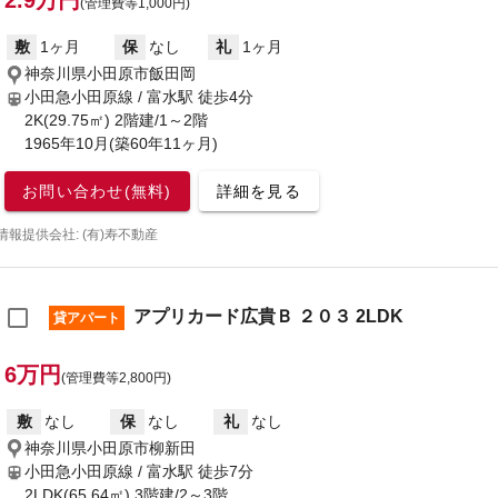
2.9万円
(管理費等1,000円)
敷
1ヶ月
保
なし
礼
1ヶ月
神奈川県小田原市飯田岡
小田急小田原線 / 富水駅
徒歩4分
2K(29.75㎡) 2階建/1～2階
1965年10月(築60年11ヶ月)
お問い合わせ(無料)
詳細を見る
情報提供会社: (有)寿不動産
アプリカード広貴Ｂ ２０３ 2LDK
貸アパート
6万円
(管理費等2,800円)
敷
なし
保
なし
礼
なし
神奈川県小田原市柳新田
小田急小田原線 / 富水駅
徒歩7分
2LDK(65.64㎡) 3階建/2～3階