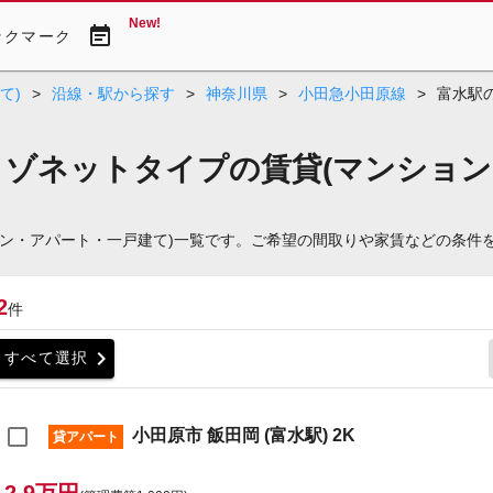
New!
event_note
ックマーク
て)
>
沿線・駅から探す
>
神奈川県
>
小田急小田原線
>
富水駅
メゾネットタイプの賃貸(マンション
ョン・アパート・一戸建て)一覧です。ご希望の間取りや家賃などの条件
2
件
chevron_right
すべて選択
小田原市 飯田岡 (富水駅) 2K
貸アパート