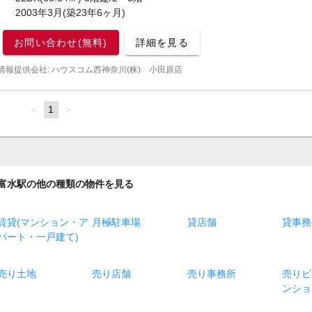
2003年3月(築23年6ヶ月)
お問い合わせ(無料)
詳細を見る
情報提供会社: ハウスコム西神奈川(株) 小田原店
page
You're
1
page
on
page
富水駅の他の種類の物件を見る
賃貸(マンション・ア
月極駐車場
貸店舗
貸事務
パート・一戸建て)
売り土地
売り店舗
売り事務所
売りビ
ンショ