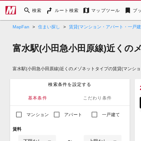
search
map
bookmark
検索
ルート検索
マップツール
ブ
MapFan
>
住まい探し
>
賃貸(マンション・アパート・一戸建
富水駅(小田急小田原線)近くの
富水駅(小田急小田原線)近くのメゾネットタイプの賃貸(マンシ
検索条件を設定する
基本条件
こだわり条件
マンション
アパート
一戸建て
賃料