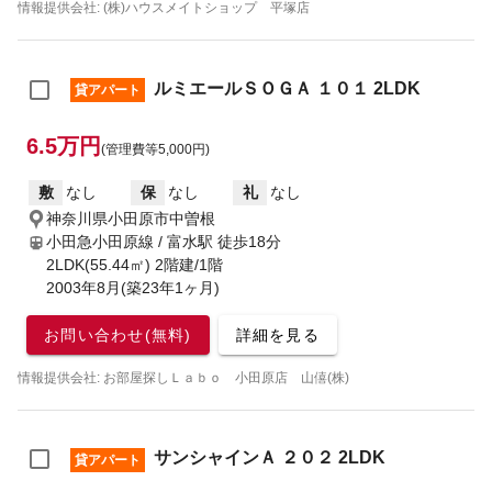
情報提供会社: (株)ハウスメイトショップ 平塚店
ルミエールＳＯＧＡ １０１ 2LDK
貸アパート
6.5万円
(管理費等5,000円)
敷
なし
保
なし
礼
なし
神奈川県小田原市中曽根
小田急小田原線 / 富水駅
徒歩18分
2LDK(55.44㎡) 2階建/1階
2003年8月(築23年1ヶ月)
お問い合わせ(無料)
詳細を見る
情報提供会社: お部屋探しＬａｂｏ 小田原店 山僖(株)
サンシャインＡ ２０２ 2LDK
貸アパート