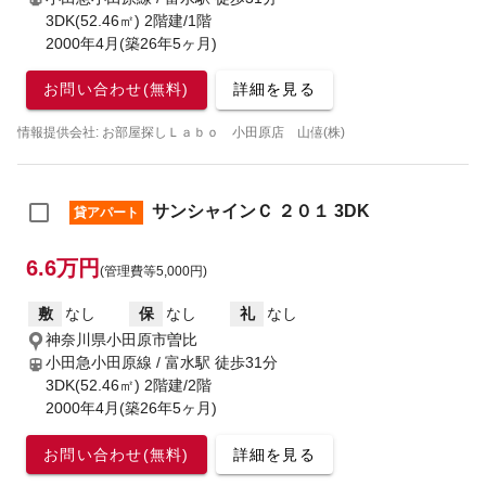
3DK(52.46㎡) 2階建/1階
2000年4月(築26年5ヶ月)
お問い合わせ(無料)
詳細を見る
情報提供会社: お部屋探しＬａｂｏ 小田原店 山僖(株)
サンシャインＣ ２０１ 3DK
貸アパート
6.6万円
(管理費等5,000円)
敷
なし
保
なし
礼
なし
神奈川県小田原市曽比
小田急小田原線 / 富水駅
徒歩31分
3DK(52.46㎡) 2階建/2階
2000年4月(築26年5ヶ月)
お問い合わせ(無料)
詳細を見る