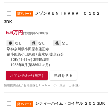
メゾンＫＵＮＩＨＡＲＡ Ｃ １０２
貸アパート
3DK
5.6万円
(管理費等5,000円)
敷
なし
保
なし
礼
なし
神奈川県小田原市蓮正寺
小田急小田原線 / 富水駅
徒歩22分
3DK(49.69㎡) 2階建/1階
1988年8月(築38年1ヶ月)
お問い合わせ(無料)
詳細を見る
情報提供会社: お部屋探しＬａｂｏ 小田原店 山僖(株)
シティーハイム・ロイヤル ２０１ 3DK
貸アパート