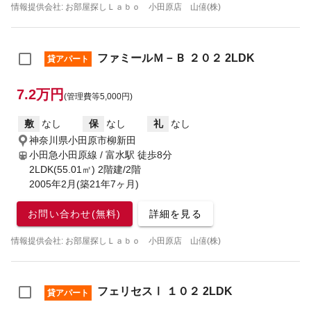
情報提供会社: お部屋探しＬａｂｏ 小田原店 山僖(株)
ファミールＭ－Ｂ ２０２ 2LDK
貸アパート
7.2万円
(管理費等5,000円)
敷
なし
保
なし
礼
なし
神奈川県小田原市柳新田
小田急小田原線 / 富水駅
徒歩8分
2LDK(55.01㎡) 2階建/2階
2005年2月(築21年7ヶ月)
お問い合わせ(無料)
詳細を見る
情報提供会社: お部屋探しＬａｂｏ 小田原店 山僖(株)
フェリセスⅠ １０２ 2LDK
貸アパート