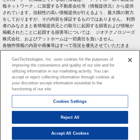
報ネットワーク」に加盟する不動産会社等（情報提供元）から提供
されています。信頼性の高い情報提供が行えるよう、最大限の努力
をしておりますが、その内容を保証するものではありません。 利用
者のみなさまと各情報提供元との取引に起因する損害および情報が
掲載されたことに起因する損害等については、 ジオテクノロジーズ
株式会社、およびアットホームは一切責任を負いません。
各物件情報の内容や画像等はすべて現況を優先させていただきま
す。
お取引等（お取引の準備、資金調達等を含みます）の際には、内容
GeoTechnologies, Inc. uses cookies for the purposes of
や契約条件等について、 各情報提供元より十分な説明を受け、ご自
improving the convenience and quality of our site and for
utilizing information in our marketing activity. You can
身でご確認の上、判断してください。
accept or reject collecting information through cookies at
このコーナーへの物件情報のご掲載、その他不動産業務ソリューシ
your discretion except information essential to the
ョン等についての不動産会社様のお問合せは
こちら
からお願いいた
functioning of our site.
します。
Cookies Settings
Reject All
Copyright(c) At Home Co.,Ltd. このサイトに掲載している情報の無断転載を禁止します。著作権
はアットホーム（株）またはその情報提供者に帰属します。
本ページはプロモーションが含まれています。
Accept All Cookies
17
検索結果を見る
件