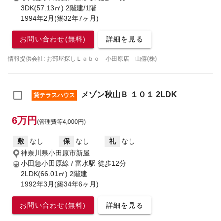
3DK(57.13㎡) 2階建/1階
1994年2月(築32年7ヶ月)
お問い合わせ(無料)
詳細を見る
情報提供会社: お部屋探しＬａｂｏ 小田原店 山僖(株)
メゾン秋山Ｂ １０１ 2LDK
貸テラスハウス
6万円
(管理費等4,000円)
敷
なし
保
なし
礼
なし
神奈川県小田原市新屋
小田急小田原線 / 富水駅
徒歩12分
2LDK(66.01㎡) 2階建
1992年3月(築34年6ヶ月)
お問い合わせ(無料)
詳細を見る