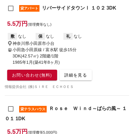
リバーサイドタウンⅠ １０２ 3DK
貸アパート
5.5万円
(管理費等なし)
敷
なし
保
なし
礼
なし
神奈川県小田原市小台
小田急小田原線 / 富水駅
徒歩15分
3DK(42.57㎡) 2階建/1階
1985年1月(築41年8ヶ月)
お問い合わせ(無料)
詳細を見る
情報提供会社: (株)ＳＩＲＥ ＥＣＨＯＥＳ
Ｒｏｓｅ Ｗｉｎｄ～ばらの風～ １
貸テラスハウス
０１ 1DK
5.5万円
(管理費等5,000円)