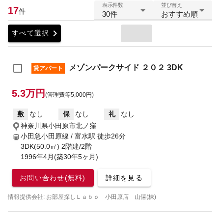
表示件数
並び替え
17
件
30件
おすすめ順
chevron_right
すべて選択
メゾンパークサイド ２０２ 3DK
貸アパート
5.3万円
(管理費等5,000円)
敷
なし
保
なし
礼
なし
神奈川県小田原市北ノ窪
小田急小田原線 / 富水駅
徒歩26分
3DK(50.0㎡) 2階建/2階
1996年4月(築30年5ヶ月)
お問い合わせ(無料)
詳細を見る
情報提供会社: お部屋探しＬａｂｏ 小田原店 山僖(株)