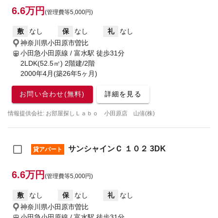
6.6万円
(管理費等5,000円)
敷
なし
保
なし
礼
なし
神奈川県小田原市曽比
小田急小田原線 / 富水駅
徒歩31分
2LDK(52.5㎡) 2階建/2階
2000年4月(築26年5ヶ月)
お問い合わせ(無料)
詳細を見る
情報提供会社: お部屋探しＬａｂｏ 小田原店 山僖(株)
サンシャインＣ １０２ 3DK
貸アパート
6.6万円
(管理費等5,000円)
敷
なし
保
なし
礼
なし
神奈川県小田原市曽比
小田急小田原線 / 富水駅
徒歩31分