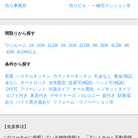
売り事務所
売りビル・ 一棟売マンション等
間取りから探す
ワンルーム
1K
1DK
1LDK
2K
2DK
2LDK
3K
3DK
3LDK
4K
4DK
4LDK以上
条件から探す
新築
システムキッチン
カウンターキッチン
礼金なし
敷金/保証
金なし
オートロック
女性限定
楽器可(相談)
ペット可(相談)
DIY可
フリーレント
分譲タイプ
オール電化
メゾネットタイプ
ロフト付き
家具付き
デザイナーズ
バルコニー
庭付き
駐車場
あり
バイク置き場あり
リフォーム・リノベーション済
【免責事項】
このコーナーに掲載している物件情報は、「アットホーム不動産情