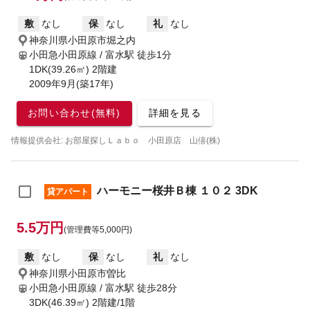
敷
なし
保
なし
礼
なし
神奈川県小田原市堀之内
小田急小田原線 / 富水駅
徒歩1分
1DK(39.26㎡) 2階建
2009年9月(築17年)
お問い合わせ(無料)
詳細を見る
情報提供会社: お部屋探しＬａｂｏ 小田原店 山僖(株)
ハーモニー桜井Ｂ棟 １０２ 3DK
貸アパート
5.5万円
(管理費等5,000円)
敷
なし
保
なし
礼
なし
神奈川県小田原市曽比
小田急小田原線 / 富水駅
徒歩28分
3DK(46.39㎡) 2階建/1階