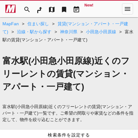
New!
menu
search
map
bookmark
event_note
MapFan
>
住まい探し
>
賃貸(マンション・アパート・一戸建
て)
>
沿線・駅から探す
>
神奈川県
>
小田急小田原線
>
富水
駅の賃貸(マンション・アパート・一戸建て)
富水駅(小田急小田原線)近くのフ
リーレントの賃貸(マンション・
アパート・一戸建て)
富水駅(小田急小田原線)近くのフリーレントの賃貸(マンション・ア
パート・一戸建て)一覧です。ご希望の間取りや家賃などの条件を指
定して、物件を絞り込むことができます。
検索条件を設定する