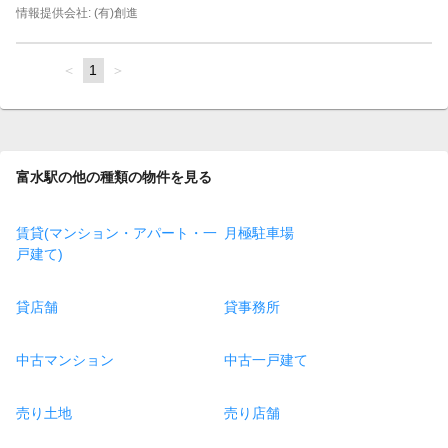
情報提供会社: (有)創進
page
You're
1
page
on
page
富水駅の他の種類の物件を見る
賃貸(マンション・アパート・一
月極駐車場
戸建て)
貸店舗
貸事務所
中古マンション
中古一戸建て
売り土地
売り店舗