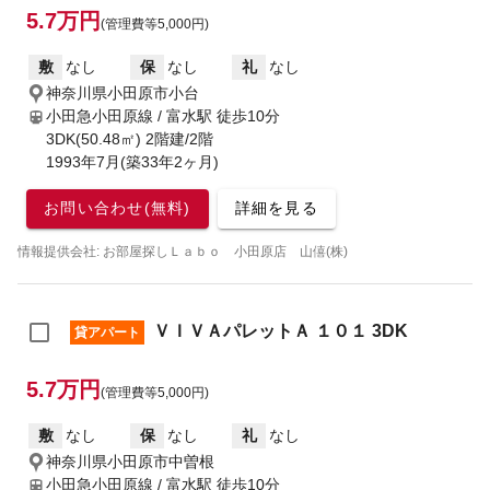
5.7万円
(管理費等5,000円)
敷
なし
保
なし
礼
なし
神奈川県小田原市小台
小田急小田原線 / 富水駅
徒歩10分
3DK(50.48㎡) 2階建/2階
1993年7月(築33年2ヶ月)
お問い合わせ(無料)
詳細を見る
情報提供会社: お部屋探しＬａｂｏ 小田原店 山僖(株)
ＶＩＶＡパレットＡ １０１ 3DK
貸アパート
5.7万円
(管理費等5,000円)
敷
なし
保
なし
礼
なし
神奈川県小田原市中曽根
小田急小田原線 / 富水駅
徒歩10分