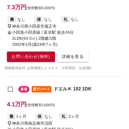
7.3万円
(管理費等5,000円)
敷
なし
保
なし
礼
なし
神奈川県小田原市蓮正寺
小田急小田原線 / 富水駅
徒歩24分
2LDK(54.0㎡) 2階建/1階
2002年2月(築24年7ヶ月)
お問い合わせ(無料)
詳細を見る
情報提供会社: お部屋探しＬａｂｏ 小田原店 山僖(株)
ドエルＫ 102 1DK
新着
貸アパート
4.1万円
(管理費等3,000円)
敷
1ヶ月
保
なし
礼
2ヶ月
神奈川県南足柄市沼田