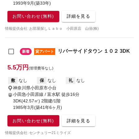
1993年9月(築33年)
お問い合わせ(無料)
詳細を見る
情報提供会社: お部屋探しＬａｂｏ 小田原店 山僖(株)
リバーサイドタウン １０２ 3DK
新着
貸アパート
5.5万円
(管理費等なし)
敷
なし
保
なし
礼
なし
神奈川県小田原市小台
小田急小田原線 / 富水駅
徒歩16分
3DK(42.57㎡) 2階建/1階
1985年3月(築41年6ヶ月)
お問い合わせ(無料)
詳細を見る
情報提供会社: センチュリー21ミライズ