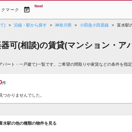
New!
event_note
ックマーク
て)
>
沿線・駅から探す
>
神奈川県
>
小田急小田原線
>
富水駅
楽器可(相談)の賃貸(マンション・ア
ン・アパート・一戸建て)一覧です。ご希望の間取りや家賃などの条件を指
0
件
見つかりませんでした。
富水駅の他の種類の物件を見る