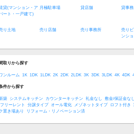
賃貸(マンション・ア
月極駐車場
貸店舗
貸事務
パート・一戸建て)
売り土地
売り店舗
売り事務所
売りビ
ンショ
間取りから探す
ワンルーム
1K
1DK
1LDK
2K
2DK
2LDK
3K
3DK
3LDK
4K
4DK
条件から探す
新築
システムキッチン
カウンターキッチン
礼金なし
敷金/保証金な
フリーレント
分譲タイプ
オール電化
メゾネットタイプ
ロフト付き
ク置き場あり
リフォーム・リノベーション済