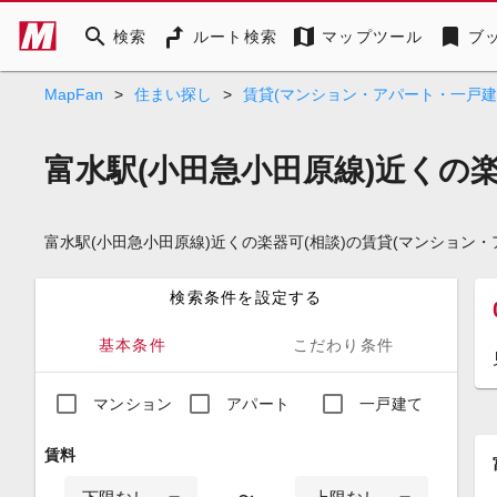
search
map
bookmark
検索
ルート検索
マップツール
ブ
MapFan
>
住まい探し
>
賃貸(マンション・アパート・一戸建
富水駅(小田急小田原線)近くの
富水駅(小田急小田原線)近くの楽器可(相談)の賃貸(マンショ
検索条件を設定する
基本条件
こだわり条件
マンション
アパート
一戸建て
賃料