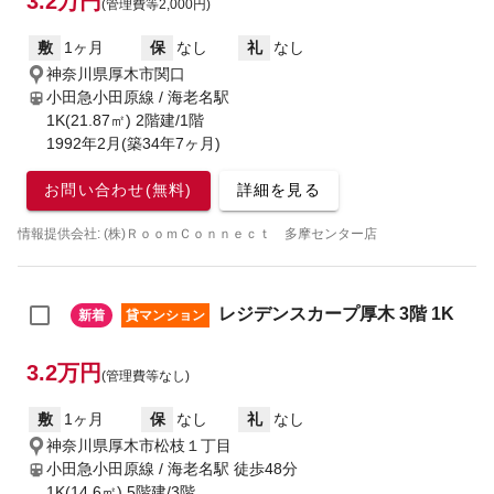
3.2万円
(管理費等2,000円)
敷
1ヶ月
保
なし
礼
なし
神奈川県厚木市関口
小田急小田原線 / 海老名駅
1K(21.87㎡) 2階建/1階
1992年2月(築34年7ヶ月)
お問い合わせ(無料)
詳細を見る
情報提供会社: (株)ＲｏｏｍＣｏｎｎｅｃｔ 多摩センター店
レジデンスカープ厚木 3階 1K
新着
貸マンション
3.2万円
(管理費等なし)
敷
1ヶ月
保
なし
礼
なし
神奈川県厚木市松枝１丁目
小田急小田原線 / 海老名駅
徒歩48分
1K(14.6㎡) 5階建/3階