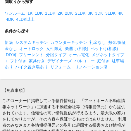
間取りから探す
ワンルーム
1K
1DK
1LDK
2K
2DK
2LDK
3K
3DK
3LDK
4K
4DK
4LDK以上
条件から探す
新築
システムキッチン
カウンターキッチン
礼金なし
敷金/保証
金なし
オートロック
女性限定
楽器可(相談)
ペット可(相談)
DIY可
フリーレント
分譲タイプ
オール電化
メゾネットタイプ
ロフト付き
家具付き
デザイナーズ
バルコニー
庭付き
駐車場
あり
バイク置き場あり
リフォーム・リノベーション済
【免責事項】
このコーナーに掲載している物件情報は、「アットホーム不動産情
報ネットワーク」に加盟する不動産会社等（情報提供元）から提供
されています。信頼性の高い情報提供が行えるよう、最大限の努力
をしておりますが、その内容を保証するものではありません。 利用
者のみなさまと各情報提供元との取引に起因する損害および情報が