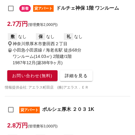
ドルチェ神保 1階 ワンルーム
新着
貸アパート
2.7万円
(管理費等2,000円)
敷
なし
保
なし
礼
なし
神奈川県厚木市妻田西２丁目
小田急小田原線 / 海老名駅
徒歩68分
ワンルーム(14.03㎡) 2階建/1階
1987年12月(築38年9ヶ月)
お問い合わせ(無料)
詳細を見る
情報提供会社: アエラス町田店 (株)アエラス．ＥＲ
ポルシェ厚木 ２０３ 1K
貸アパート
2.8万円
(管理費等3,000円)