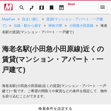
New!
menu
search
map
bookmark
event_note
MapFan
>
住まい探し
>
賃貸(マンション・アパート・一戸建
て)
>
沿線・駅から探す
>
神奈川県
>
小田急小田原線
>
海老
名駅の賃貸(マンション・アパート・一戸建て)
海老名駅(小田急小田原線)近くの
賃貸(マンション・アパート・一
戸建て)
海老名駅(小田急小田原線)近くの賃貸(マンション・アパート・一戸
建て)一覧です。ご希望の間取りや家賃などの条件を指定して、物件
を絞り込むことができます。
検索条件を設定する