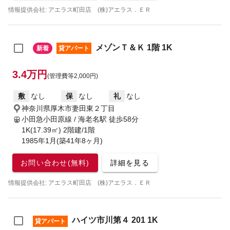
情報提供会社: アエラス町田店 (株)アエラス．ＥＲ
メゾンＴ＆Ｋ 1階 1K
新着
貸アパート
3.4万円
(管理費等2,000円)
敷
なし
保
なし
礼
なし
神奈川県厚木市妻田東２丁目
小田急小田原線 / 海老名駅
徒歩58分
1K(17.39㎡) 2階建/1階
1985年1月(築41年8ヶ月)
お問い合わせ(無料)
詳細を見る
情報提供会社: アエラス町田店 (株)アエラス．ＥＲ
ハイツ市川第４ 201 1K
貸アパート