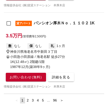
情報提供会社: (株)賃貸ステーション 本厚木店
パンシオン厚木Ｎｏ．１ １０２ 1K
貸アパート
3.5万円
(管理費等2,500円)
敷
なし
保
なし
礼
1ヶ月
神奈川県海老名市中新田３丁目
小田急小田原線 / 海老名駅
徒歩27分
1K(12.48㎡) 2階建/1階
1987年12月(築38年9ヶ月)
お問い合わせ(無料)
詳細を見る
情報提供会社: (株)賃貸ステーション 本厚木店
page
You're
1
page
2
page
3
page
4
page
5
page
...
page
96
page
on