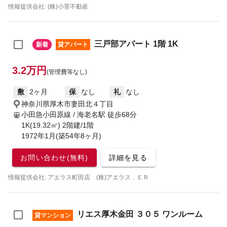
情報提供会社: (株)小菅不動産
三戸部アパート 1階 1K
新着
貸アパート
3.2万円
(管理費等なし)
敷
2ヶ月
保
なし
礼
なし
神奈川県厚木市妻田北４丁目
小田急小田原線 / 海老名駅
徒歩68分
1K(19.32㎡) 2階建/1階
1972年1月(築54年8ヶ月)
お問い合わせ(無料)
詳細を見る
情報提供会社: アエラス町田店 (株)アエラス．ＥＲ
リエス厚木金田 ３０５ ワンルーム
貸マンション