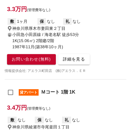
3.3万円
(管理費等なし)
敷
1ヶ月
保
なし
礼
なし
神奈川県厚木市妻田東２丁目
小田急小田原線 / 海老名駅
徒歩53分
1K(15.06㎡) 2階建/2階
1987年11月(築38年10ヶ月)
お問い合わせ(無料)
詳細を見る
情報提供会社: アエラス町田店 (株)アエラス．ＥＲ
Ｍコート 1階 1K
貸アパート
3.4万円
(管理費等なし)
敷
なし
保
なし
礼
なし
神奈川県綾瀬市寺尾釜田１丁目