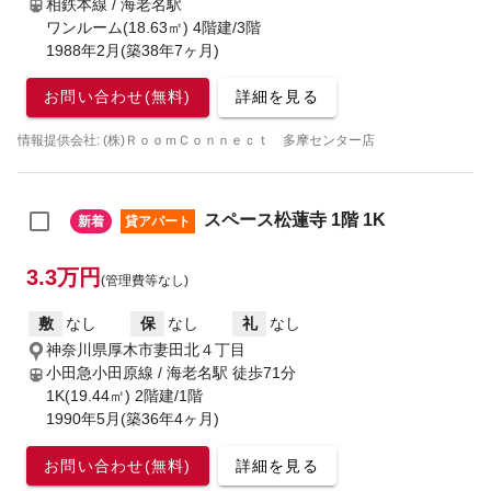
相鉄本線 / 海老名駅
ワンルーム(18.63㎡) 4階建/3階
1988年2月(築38年7ヶ月)
お問い合わせ(無料)
詳細を見る
情報提供会社: (株)ＲｏｏｍＣｏｎｎｅｃｔ 多摩センター店
スペース松蓮寺 1階 1K
新着
貸アパート
3.3万円
(管理費等なし)
敷
なし
保
なし
礼
なし
神奈川県厚木市妻田北４丁目
小田急小田原線 / 海老名駅
徒歩71分
1K(19.44㎡) 2階建/1階
1990年5月(築36年4ヶ月)
お問い合わせ(無料)
詳細を見る