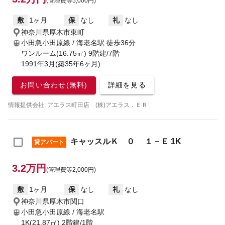
(管理費等5,000円)
敷
1ヶ月
保
なし
礼
なし
神奈川県厚木市東町
小田急小田原線 / 海老名駅
徒歩36分
ワンルーム(16.75㎡) 9階建/7階
1991年3月(築35年6ヶ月)
お問い合わせ(無料)
詳細を見る
情報提供会社: アエラス町田店 (株)アエラス．ＥＲ
キャッスルＫ ０ １－Ｅ 1K
貸アパート
3.2万円
(管理費等2,000円)
敷
1ヶ月
保
なし
礼
なし
神奈川県厚木市関口
小田急小田原線 / 海老名駅
1K(21.87㎡) 2階建/1階