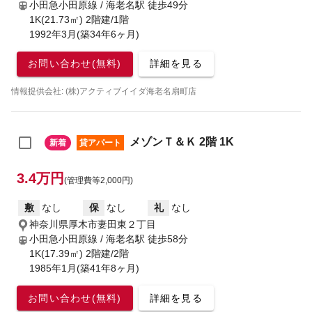
小田急小田原線 / 海老名駅
徒歩49分
1K(21.73㎡) 2階建/1階
1992年3月(築34年6ヶ月)
お問い合わせ(無料)
詳細を見る
情報提供会社: (株)アクティブイイダ海老名扇町店
メゾンＴ＆Ｋ 2階 1K
新着
貸アパート
3.4万円
(管理費等2,000円)
敷
なし
保
なし
礼
なし
神奈川県厚木市妻田東２丁目
小田急小田原線 / 海老名駅
徒歩58分
1K(17.39㎡) 2階建/2階
1985年1月(築41年8ヶ月)
お問い合わせ(無料)
詳細を見る