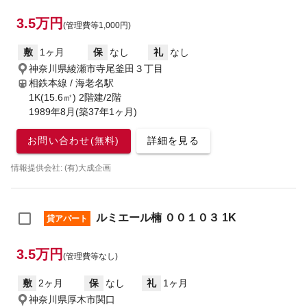
3.5万円
(管理費等1,000円)
敷
1ヶ月
保
なし
礼
なし
神奈川県綾瀬市寺尾釜田３丁目
相鉄本線 / 海老名駅
1K(15.6㎡) 2階建/2階
1989年8月(築37年1ヶ月)
お問い合わせ(無料)
詳細を見る
情報提供会社: (有)大成企画
ルミエール楠 ００１０３ 1K
貸アパート
3.5万円
(管理費等なし)
敷
2ヶ月
保
なし
礼
1ヶ月
神奈川県厚木市関口