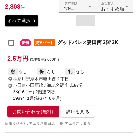
表示件数
並び替え
2,868
件
30件
おすすめ順
chevron_right
すべて選択
グッドパレス妻田西 2階 2K
新着
貸アパート
2.5万円
(管理費等2,000円)
敷
なし
保
なし
礼
なし
神奈川県厚木市妻田西２丁目
小田急小田原線 / 海老名駅
徒歩67分
2K(16.1㎡) 2階建/2階
1989年1月(築37年8ヶ月)
お問い合わせ(無料)
詳細を見る
情報提供会社: アエラス町田店 (株)アエラス．ＥＲ