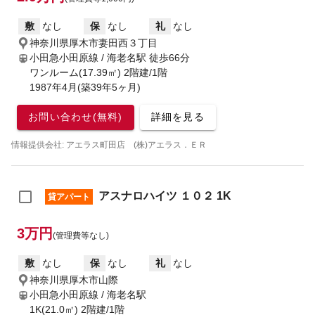
敷
なし
保
なし
礼
なし
神奈川県厚木市妻田西３丁目
小田急小田原線 / 海老名駅
徒歩66分
ワンルーム(17.39㎡) 2階建/1階
1987年4月(築39年5ヶ月)
お問い合わせ(無料)
詳細を見る
情報提供会社: アエラス町田店 (株)アエラス．ＥＲ
アスナロハイツ １０２ 1K
貸アパート
3万円
(管理費等なし)
敷
なし
保
なし
礼
なし
神奈川県厚木市山際
小田急小田原線 / 海老名駅
1K(21.0㎡) 2階建/1階