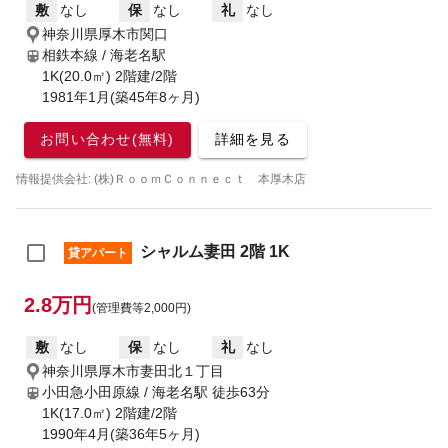
敷
なし
保
なし
礼
なし
神奈川県厚木市関口
相鉄本線 / 海老名駅
1K(20.0㎡) 2階建/2階
1981年1月(築45年8ヶ月)
お問い合わせ(無料)
詳細を見る
情報提供会社: (株)ＲｏｏｍＣｏｎｎｅｃｔ 本厚木店
シャルム妻田 2階 1K
貸アパート
2.8万円
(管理費等2,000円)
敷
なし
保
なし
礼
なし
神奈川県厚木市妻田北１丁目
小田急小田原線 / 海老名駅
徒歩63分
1K(17.0㎡) 2階建/2階
1990年4月(築36年5ヶ月)