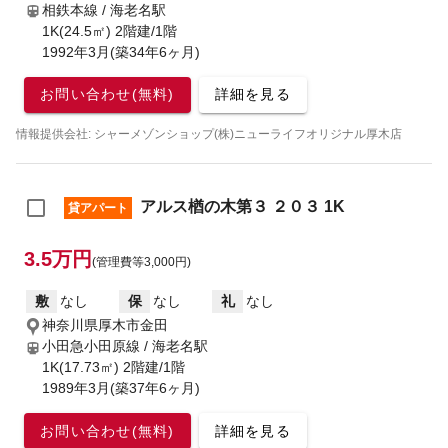
相鉄本線 / 海老名駅
1K(24.5㎡) 2階建/1階
1992年3月(築34年6ヶ月)
お問い合わせ(無料)
詳細を見る
情報提供会社: シャーメゾンショップ(株)ニューライフオリジナル厚木店
アルス楢の木第３ ２０３ 1K
貸アパート
3.5万円
(管理費等3,000円)
敷
なし
保
なし
礼
なし
神奈川県厚木市金田
小田急小田原線 / 海老名駅
1K(17.73㎡) 2階建/1階
1989年3月(築37年6ヶ月)
お問い合わせ(無料)
詳細を見る