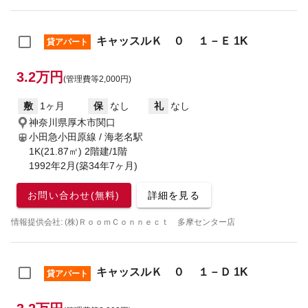
キャッスルＫ ０ １－Ｅ 1K
貸アパート
3.2万円
(管理費等2,000円)
敷
1ヶ月
保
なし
礼
なし
神奈川県厚木市関口
小田急小田原線 / 海老名駅
1K(21.87㎡) 2階建/1階
1992年2月(築34年7ヶ月)
お問い合わせ(無料)
詳細を見る
情報提供会社: (株)ＲｏｏｍＣｏｎｎｅｃｔ 多摩センター店
キャッスルＫ ０ １－Ｄ 1K
貸アパート