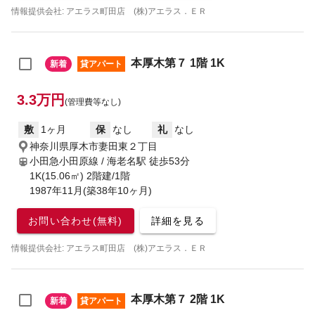
情報提供会社: アエラス町田店 (株)アエラス．ＥＲ
本厚木第７ 1階 1K
新着
貸アパート
3.3万円
(管理費等なし)
敷
1ヶ月
保
なし
礼
なし
神奈川県厚木市妻田東２丁目
小田急小田原線 / 海老名駅
徒歩53分
1K(15.06㎡) 2階建/1階
1987年11月(築38年10ヶ月)
お問い合わせ(無料)
詳細を見る
情報提供会社: アエラス町田店 (株)アエラス．ＥＲ
本厚木第７ 2階 1K
新着
貸アパート