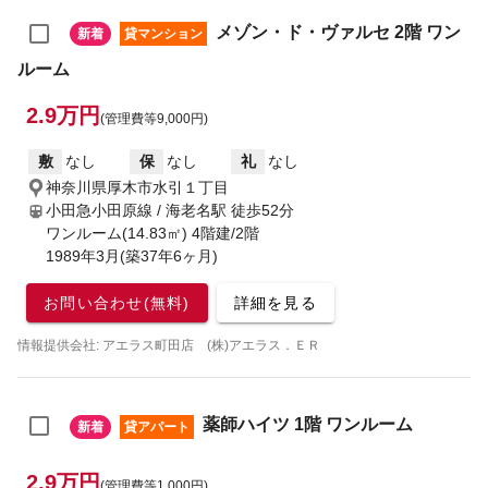
メゾン・ド・ヴァルセ 2階 ワン
新着
貸マンション
ルーム
2.9万円
(管理費等9,000円)
敷
なし
保
なし
礼
なし
神奈川県厚木市水引１丁目
小田急小田原線 / 海老名駅
徒歩52分
ワンルーム(14.83㎡) 4階建/2階
1989年3月(築37年6ヶ月)
お問い合わせ(無料)
詳細を見る
情報提供会社: アエラス町田店 (株)アエラス．ＥＲ
薬師ハイツ 1階 ワンルーム
新着
貸アパート
2.9万円
(管理費等1,000円)