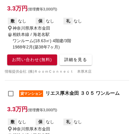
3.3万円
(管理費等3,000円)
敷
なし
保
なし
礼
なし
神奈川県厚木市金田
相鉄本線 / 海老名駅
ワンルーム(18.63㎡) 4階建/3階
1988年2月(築38年7ヶ月)
お問い合わせ(無料)
詳細を見る
情報提供会社: (株)ＲｏｏｍＣｏｎｎｅｃｔ 本厚木店
リエス厚木金田 ３０５ ワンルーム
貸マンション
3.3万円
(管理費等3,000円)
敷
なし
保
なし
礼
なし
神奈川県厚木市金田