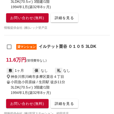
3LDK(70.5㎡) 3階建/1階
1994年1月(築32年8ヶ月)
お問い合わせ(無料)
詳細を見る
情報提供会社: (株)レック登戸店
イルテット栗谷 ０１０５ 3LDK
貸マンション
11.6万円
(管理費等なし)
敷
1ヶ月
保
なし
礼
なし
神奈川県川崎市多摩区栗谷４丁目
小田急小田原線 / 生田駅
徒歩11分
3LDK(70.5㎡) 3階建/1階
1994年1月(築32年8ヶ月)
お問い合わせ(無料)
詳細を見る
情報提供会社: (株)賃貸ステーション 稲田堤店