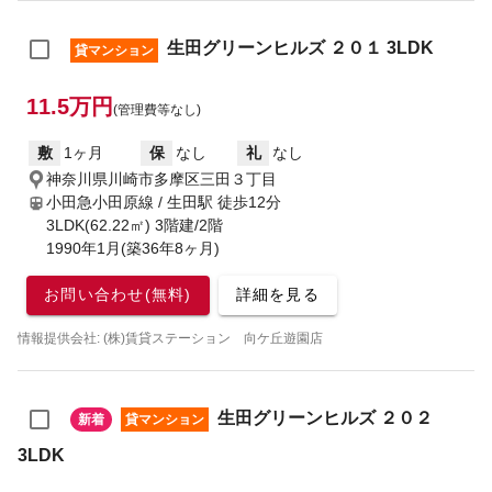
生田グリーンヒルズ ２０１ 3LDK
貸マンション
11.5万円
(管理費等なし)
敷
1ヶ月
保
なし
礼
なし
神奈川県川崎市多摩区三田３丁目
小田急小田原線 / 生田駅
徒歩12分
3LDK(62.22㎡) 3階建/2階
1990年1月(築36年8ヶ月)
お問い合わせ(無料)
詳細を見る
情報提供会社: (株)賃貸ステーション 向ケ丘遊園店
生田グリーンヒルズ ２０２
新着
貸マンション
3LDK