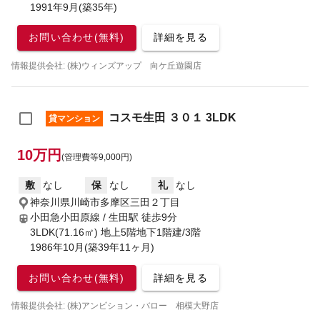
1991年9月(築35年)
お問い合わせ(無料)
詳細を見る
情報提供会社: (株)ウィンズアップ 向ケ丘遊園店
コスモ生田 ３０１ 3LDK
貸マンション
10万円
(管理費等9,000円)
敷
なし
保
なし
礼
なし
神奈川県川崎市多摩区三田２丁目
小田急小田原線 / 生田駅
徒歩9分
3LDK(71.16㎡) 地上5階地下1階建/3階
1986年10月(築39年11ヶ月)
お問い合わせ(無料)
詳細を見る
情報提供会社: (株)アンビション・バロー 相模大野店