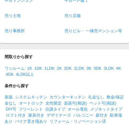
中古マンション
中古一戸建て
売り土地
売り店舗
売り事務所
売りビル・ 一棟売マンション等
間取りから探す
ワンルーム
1K
1DK
1LDK
2K
2DK
2LDK
3K
3DK
3LDK
4K
4DK
4LDK以上
条件から探す
新築
システムキッチン
カウンターキッチン
礼金なし
敷金/保証
金なし
オートロック
女性限定
楽器可(相談)
ペット可(相談)
DIY可
フリーレント
分譲タイプ
オール電化
メゾネットタイプ
ロフト付き
家具付き
デザイナーズ
バルコニー
庭付き
駐車場
あり
バイク置き場あり
リフォーム・リノベーション済