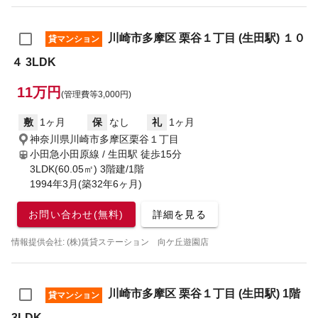
川崎市多摩区 栗谷１丁目 (生田駅) １０
貸マンション
４ 3LDK
11万円
(管理費等3,000円)
敷
1ヶ月
保
なし
礼
1ヶ月
神奈川県川崎市多摩区栗谷１丁目
小田急小田原線 / 生田駅
徒歩15分
3LDK(60.05㎡) 3階建/1階
1994年3月(築32年6ヶ月)
お問い合わせ(無料)
詳細を見る
情報提供会社: (株)賃貸ステーション 向ケ丘遊園店
川崎市多摩区 栗谷１丁目 (生田駅) 1階
貸マンション
3LDK