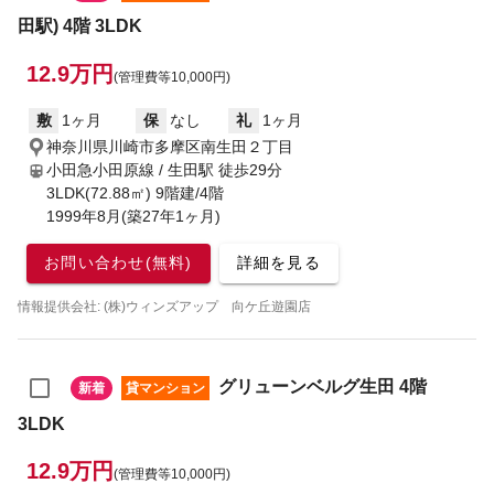
田駅) 4階 3LDK
12.9万円
(管理費等10,000円)
敷
1ヶ月
保
なし
礼
1ヶ月
神奈川県川崎市多摩区南生田２丁目
小田急小田原線 / 生田駅
徒歩29分
3LDK(72.88㎡) 9階建/4階
1999年8月(築27年1ヶ月)
お問い合わせ(無料)
詳細を見る
情報提供会社: (株)ウィンズアップ 向ケ丘遊園店
グリューンベルグ生田 4階
新着
貸マンション
3LDK
12.9万円
(管理費等10,000円)