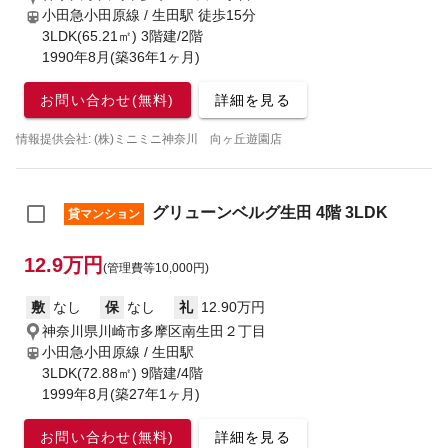
小田急小田原線 / 生田駅
徒歩15分
3LDK(65.21㎡) 3階建/2階
1990年8月(築36年1ヶ月)
お問い合わせ(無料)
詳細を見る
情報提供会社: (株)ミニミニ神奈川 向ヶ丘遊園店
グリューンベルグ生田 4階 3LDK
貸マンション
12.9万円
(管理費等10,000円)
敷
なし
保
なし
礼
12.90万円
神奈川県川崎市多摩区南生田２丁目
小田急小田原線 / 生田駅
3LDK(72.88㎡) 9階建/4階
1999年8月(築27年1ヶ月)
お問い合わせ(無料)
詳細を見る