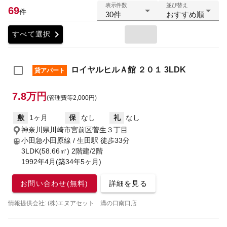
表示件数
並び替え
69
件
30件
おすすめ順
chevron_right
すべて選択
ロイヤルヒルＡ館 ２０１ 3LDK
貸アパート
7.8万円
(管理費等2,000円)
敷
1ヶ月
保
なし
礼
なし
神奈川県川崎市宮前区菅生３丁目
小田急小田原線 / 生田駅
徒歩33分
3LDK(58.66㎡) 2階建/2階
1992年4月(築34年5ヶ月)
お問い合わせ(無料)
詳細を見る
情報提供会社: (株)エヌアセット 溝の口南口店