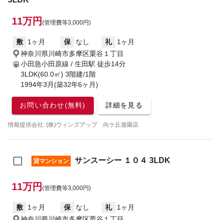
11万円
(管理費等3,000円)
敷
1ヶ月
保
なし
礼
1ヶ月
神奈川県川崎市多摩区栗谷１丁目
小田急小田原線 / 生田駅
徒歩14分
3LDK(60.0㎡) 3階建/1階
1994年3月(築32年6ヶ月)
お問い合わせ(無料)
詳細を見る
情報提供会社: (株)ウィンズアップ 向ケ丘遊園店
サンスーシー １０４ 3LDK
貸マンション
11万円
(管理費等3,000円)
敷
1ヶ月
保
なし
礼
1ヶ月
神奈川県川崎市多摩区栗谷１丁目