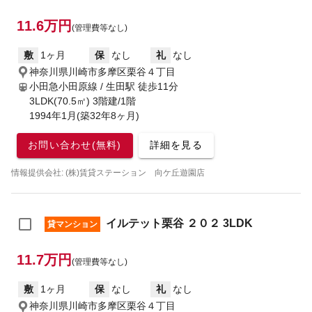
11.6万円
(管理費等なし)
敷
1ヶ月
保
なし
礼
なし
神奈川県川崎市多摩区栗谷４丁目
小田急小田原線 / 生田駅
徒歩11分
3LDK(70.5㎡) 3階建/1階
1994年1月(築32年8ヶ月)
お問い合わせ(無料)
詳細を見る
情報提供会社: (株)賃貸ステーション 向ケ丘遊園店
イルテット栗谷 ２０２ 3LDK
貸マンション
11.7万円
(管理費等なし)
敷
1ヶ月
保
なし
礼
なし
神奈川県川崎市多摩区栗谷４丁目