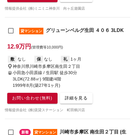
情報提供会社: (株)ミニミニ神奈川 向ヶ丘遊園店
グリューンベルグ生田 ４０６ 3LDK
貸マンション
12.9万円
(管理費等10,000円)
敷
なし
保
なし
礼
1ヶ月
神奈川県川崎市多摩区南生田２丁目
小田急小田原線 / 生田駅
徒歩30分
3LDK(72.88㎡) 9階建/4階
1999年8月(築27年1ヶ月)
お問い合わせ(無料)
詳細を見る
情報提供会社: (株)賃貸ステーション 町田鶴川店
川崎市多摩区 南生田２丁目 (生
新着
貸マンション