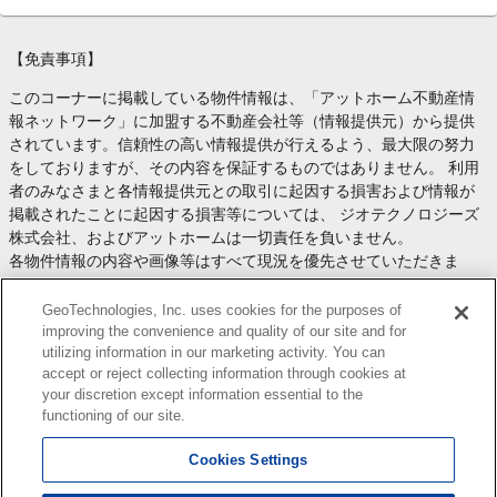
【免責事項】
このコーナーに掲載している物件情報は、「アットホーム不動産情
報ネットワーク」に加盟する不動産会社等（情報提供元）から提供
されています。信頼性の高い情報提供が行えるよう、最大限の努力
をしておりますが、その内容を保証するものではありません。 利用
者のみなさまと各情報提供元との取引に起因する損害および情報が
掲載されたことに起因する損害等については、 ジオテクノロジーズ
株式会社、およびアットホームは一切責任を負いません。
各物件情報の内容や画像等はすべて現況を優先させていただきま
す。
お取引等（お取引の準備、資金調達等を含みます）の際には、内容
GeoTechnologies, Inc. uses cookies for the purposes of
や契約条件等について、 各情報提供元より十分な説明を受け、ご自
improving the convenience and quality of our site and for
utilizing information in our marketing activity. You can
身でご確認の上、判断してください。
accept or reject collecting information through cookies at
このコーナーへの物件情報のご掲載、その他不動産業務ソリューシ
your discretion except information essential to the
ョン等についての不動産会社様のお問合せは
こちら
からお願いいた
functioning of our site.
します。
Cookies Settings