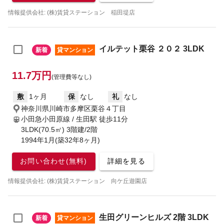
情報提供会社: (株)賃貸ステーション 稲田堤店
イルテット栗谷 ２０２ 3LDK
新着
貸マンション
11.7万円
(管理費等なし)
敷
1ヶ月
保
なし
礼
なし
神奈川県川崎市多摩区栗谷４丁目
小田急小田原線 / 生田駅
徒歩11分
3LDK(70.5㎡) 3階建/2階
1994年1月(築32年8ヶ月)
お問い合わせ(無料)
詳細を見る
情報提供会社: (株)賃貸ステーション 向ケ丘遊園店
生田グリーンヒルズ 2階 3LDK
新着
貸マンション