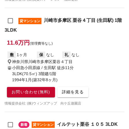
川崎市多摩区 栗谷４丁目 (生田駅) 1階
貸マンション
3LDK
11.6万円
(管理費等なし)
敷
1ヶ月
保
なし
礼
なし
神奈川県川崎市多摩区栗谷４丁目
小田急小田原線 / 生田駅
徒歩11分
3LDK(70.5㎡) 3階建/1階
1994年1月(築32年8ヶ月)
お問い合わせ(無料)
詳細を見る
情報提供会社: (株)ウィンズアップ 向ケ丘遊園店
イルテット栗谷 １０５ 3LDK
新着
貸マンション