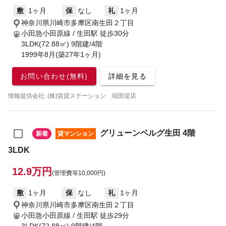
敷
1ヶ月
保
なし
礼
1ヶ月
神奈川県川崎市多摩区南生田２丁目
小田急小田原線 / 生田駅
徒歩30分
3LDK(72.88㎡) 9階建/4階
1999年8月(築27年1ヶ月)
お問い合わせ(無料)
詳細を見る
情報提供会社: (株)賃貸ステーション 稲田堤店
グリューンベルグ生田 4階
新着
貸マンション
3LDK
12.9万円
(管理費等10,000円)
敷
1ヶ月
保
なし
礼
1ヶ月
神奈川県川崎市多摩区南生田２丁目
小田急小田原線 / 生田駅
徒歩29分