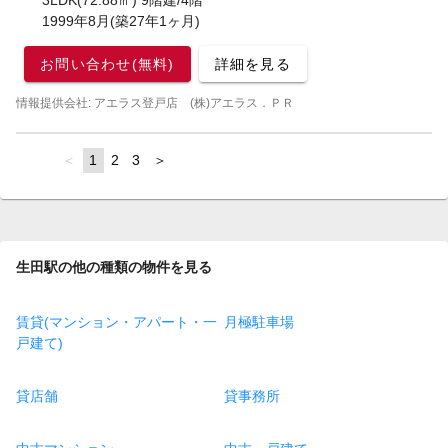
3LDK(72.88㎡) 9階建/4階
1999年8月(築27年1ヶ月)
お問い合わせ(無料)
詳細を見る
情報提供会社: アエラス登戸店 (株)アエラス．ＰＲ
page
You're
1
page
2
page
3
page
on
page
生田駅の他の種類の物件を見る
賃貸(マンション・アパート・一
月極駐車場
戸建て)
貸店舗
貸事務所