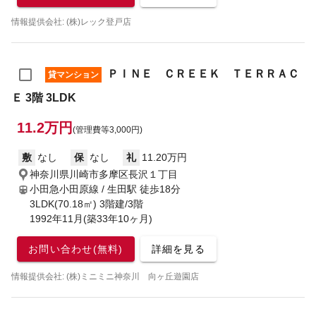
情報提供会社: (株)レック登戸店
ＰＩＮＥ ＣＲＥＥＫ ＴＥＲＲＡＣ
貸マンション
Ｅ 3階 3LDK
11.2万円
(管理費等3,000円)
敷
なし
保
なし
礼
11.20万円
神奈川県川崎市多摩区長沢１丁目
小田急小田原線 / 生田駅
徒歩18分
3LDK(70.18㎡) 3階建/3階
1992年11月(築33年10ヶ月)
お問い合わせ(無料)
詳細を見る
情報提供会社: (株)ミニミニ神奈川 向ヶ丘遊園店