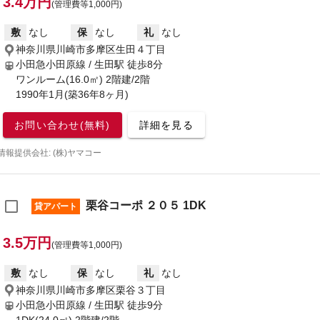
3.4万円
(管理費等1,000円)
敷
なし
保
なし
礼
なし
神奈川県川崎市多摩区生田４丁目
小田急小田原線 / 生田駅
徒歩8分
ワンルーム(16.0㎡) 2階建/2階
1990年1月(築36年8ヶ月)
お問い合わせ(無料)
詳細を見る
情報提供会社: (株)ヤマコー
栗谷コーポ ２０５ 1DK
貸アパート
3.5万円
(管理費等1,000円)
敷
なし
保
なし
礼
なし
神奈川県川崎市多摩区栗谷３丁目
小田急小田原線 / 生田駅
徒歩9分