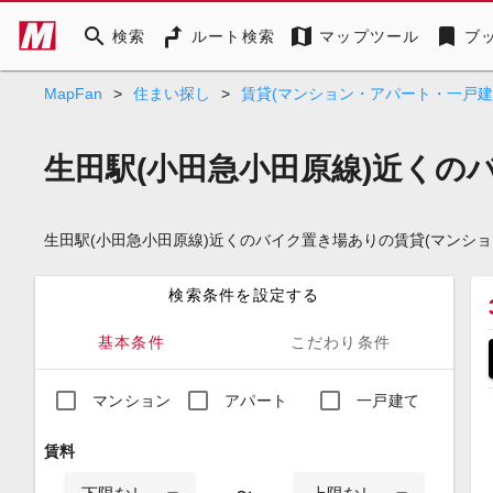
search
map
bookmark
検索
ルート検索
マップツール
ブ
MapFan
>
住まい探し
>
賃貸(マンション・アパート・一戸建
生田駅(小田急小田原線)近くの
生田駅(小田急小田原線)近くのバイク置き場ありの賃貸(マンシ
検索条件を設定する
基本条件
こだわり条件
マンション
アパート
一戸建て
賃料