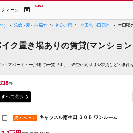
New!
event_note
ックマーク
て)
>
沿線・駅から探す
>
神奈川県
>
小田急小田原線
>
生田駅
バイク置き場ありの賃貸(マンション
ョン・アパート・一戸建て)一覧です。ご希望の間取りや家賃などの条件
338
件
chevron_right
すべて選択
キャッスル南生田 ２０５ ワンルーム
貸マンション