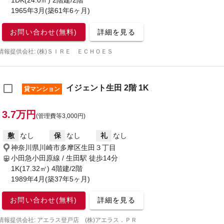
1DK(24.0㎡) 2階建/2階
1965年3月(築61年6ヶ月)
お問い合わせ(無料)
詳細を見る
情報提供会社: (株)ＳＩＲＥ ＥＣＨＯＥＳ
イジェント生田 2階 1K
貸マンション
3.7万円
(管理費等3,000円)
敷
なし
保
なし
礼
なし
神奈川県川崎市多摩区生田３丁目
小田急小田原線 / 生田駅
徒歩14分
1K(17.32㎡) 4階建/2階
1989年4月(築37年5ヶ月)
お問い合わせ(無料)
詳細を見る
情報提供会社: アエラス登戸店 (株)アエラス．ＰＲ