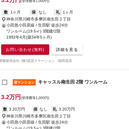
3.2万円
(管理費等1,000円)
敷
1ヶ月
保
なし
礼
1ヶ月
神奈川県川崎市多摩区南生田２丁目
小田急小田原線 / 生田駅
徒歩24分
ワンルーム(19.5㎡) 3階建/2階
1992年4月(築34年5ヶ月)
お問い合わせ(無料)
詳細を見る
情報提供会社: (株)賃貸ステーション 稲田堤店
キャッスル南生田 2階 ワンルーム
貸マンション
3.2万円
(管理費等1,000円)
敷
3.20万円
保
なし
礼
3.20万円
神奈川県川崎市多摩区南生田２丁目
小田急小田原線 / 生田駅
徒歩24分
ワンルーム(19.5㎡) 3階建/2階