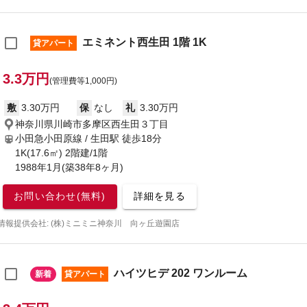
エミネント西生田 1階 1K
貸アパート
3.3万円
(管理費等1,000円)
敷
3.30万円
保
なし
礼
3.30万円
神奈川県川崎市多摩区西生田３丁目
小田急小田原線 / 生田駅
徒歩18分
1K(17.6㎡) 2階建/1階
1988年1月(築38年8ヶ月)
お問い合わせ(無料)
詳細を見る
情報提供会社: (株)ミニミニ神奈川 向ヶ丘遊園店
ハイツヒデ 202 ワンルーム
新着
貸アパート