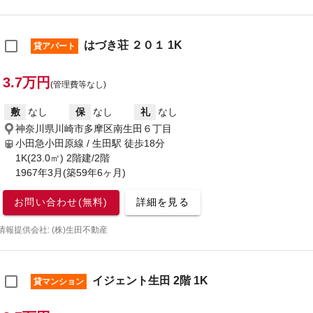
はづき荘 ２０１ 1K
貸アパート
3.7万円
(管理費等なし)
敷
なし
保
なし
礼
なし
神奈川県川崎市多摩区南生田６丁目
小田急小田原線 / 生田駅
徒歩18分
1K(23.0㎡) 2階建/2階
1967年3月(築59年6ヶ月)
お問い合わせ(無料)
詳細を見る
情報提供会社: (株)生田不動産
イジェント生田 2階 1K
貸マンション