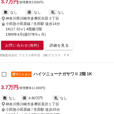
3.7万円
(管理費等3,000円)
敷
なし
保
なし
礼
なし
神奈川県川崎市多摩区生田３丁目
小田急小田原線 / 生田駅
徒歩14分
1K(17.32㎡) 4階建/2階
1989年4月(築37年5ヶ月)
お問い合わせ(無料)
詳細を見る
情報提供会社: アエラス府中店 (株)アエラス．ＰＲ
ハイツニューナガサワⅡ 2階 1K
貸マンション
3.7万円
(管理費等11,000円)
敷
なし
保
4.80万円
礼
なし
神奈川県川崎市多摩区長沢１丁目
小田急小田原線 / 生田駅
徒歩25分