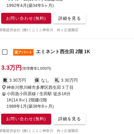
1992年4月(築34年5ヶ月)
お問い合わせ(無料)
詳細を見る
情報提供会社: (株)ミニミニ神奈川 向ヶ丘遊園店
エミネント西生田 2階 1K
貸アパート
3.3万円
(管理費等1,000円)
敷
3.30万円
保
なし
礼
3.30万円
神奈川県川崎市多摩区西生田３丁目
小田急小田原線 / 生田駅
徒歩18分
1K(14.8㎡) 2階建/2階
1988年1月(築38年8ヶ月)
お問い合わせ(無料)
詳細を見る
情報提供会社: (株)ミニミニ神奈川 向ヶ丘遊園店