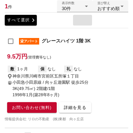
表示件数
並び替え
1
件
30件
おすすめ順
chevron_right
すべて選択
グレースハイツ 1階 3K
貸アパート
9.5万円
(管理費等なし)
敷
1ヶ月
保
なし
礼
なし
神奈川県川崎市宮前区五所塚１丁目
小田急小田原線 / 向ヶ丘遊園駅
徒歩25分
3K(49.75㎡) 2階建/1階
1998年1月(築28年8ヶ月)
お問い合わせ(無料)
詳細を見る
情報提供会社: リロの不動産 (株)東都 向ヶ丘店