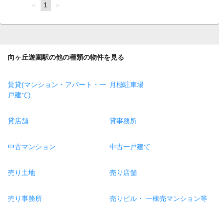
page
You're
1
page
on
page
向ヶ丘遊園駅の他の種類の物件を見る
賃貸(マンション・アパート・一
月極駐車場
戸建て)
貸店舗
貸事務所
中古マンション
中古一戸建て
売り土地
売り店舗
売り事務所
売りビル・ 一棟売マンション等