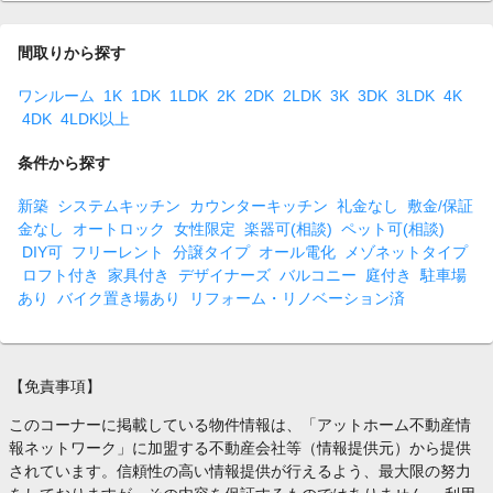
間取りから探す
ワンルーム
1K
1DK
1LDK
2K
2DK
2LDK
3K
3DK
3LDK
4K
4DK
4LDK以上
条件から探す
新築
システムキッチン
カウンターキッチン
礼金なし
敷金/保証
金なし
オートロック
女性限定
楽器可(相談)
ペット可(相談)
DIY可
フリーレント
分譲タイプ
オール電化
メゾネットタイプ
ロフト付き
家具付き
デザイナーズ
バルコニー
庭付き
駐車場
あり
バイク置き場あり
リフォーム・リノベーション済
【免責事項】
このコーナーに掲載している物件情報は、「アットホーム不動産情
報ネットワーク」に加盟する不動産会社等（情報提供元）から提供
されています。信頼性の高い情報提供が行えるよう、最大限の努力