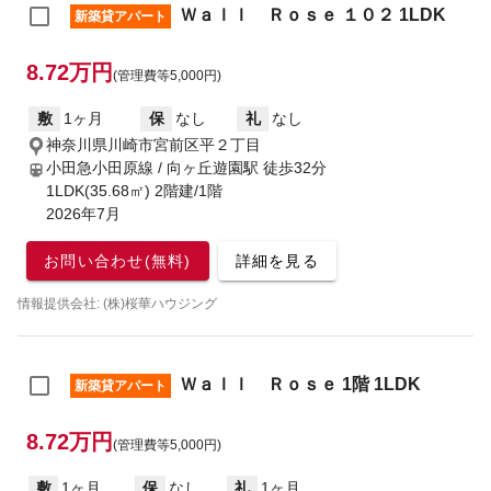
Ｗａｌｌ Ｒｏｓｅ １０２ 1LDK
新築貸アパート
8.72万円
(管理費等5,000円)
敷
1ヶ月
保
なし
礼
なし
神奈川県川崎市宮前区平２丁目
小田急小田原線 / 向ヶ丘遊園駅
徒歩32分
1LDK(35.68㎡) 2階建/1階
2026年7月
お問い合わせ(無料)
詳細を見る
情報提供会社: (株)桜華ハウジング
Ｗａｌｌ Ｒｏｓｅ 1階 1LDK
新築貸アパート
8.72万円
(管理費等5,000円)
敷
1ヶ月
保
なし
礼
1ヶ月