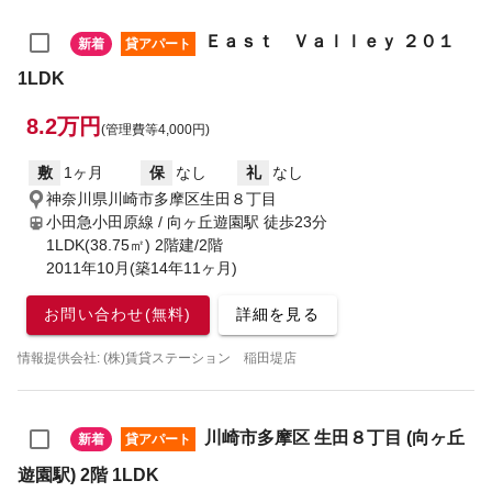
Ｅａｓｔ Ｖａｌｌｅｙ ２０１
新着
貸アパート
1LDK
8.2万円
(管理費等4,000円)
敷
1ヶ月
保
なし
礼
なし
神奈川県川崎市多摩区生田８丁目
小田急小田原線 / 向ヶ丘遊園駅
徒歩23分
1LDK(38.75㎡) 2階建/2階
2011年10月(築14年11ヶ月)
お問い合わせ(無料)
詳細を見る
情報提供会社: (株)賃貸ステーション 稲田堤店
川崎市多摩区 生田８丁目 (向ヶ丘
新着
貸アパート
遊園駅) 2階 1LDK