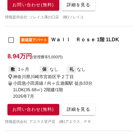
お問い合わせ(無料)
詳細を見る
情報提供会社: ソレイユ溝の口店 (株)ソレイユ
Ｗａｌｌ Ｒｏｓｅ 1階 1LDK
新築貸アパート
8.94万円
(管理費等5,000円)
敷
1ヶ月
保
なし
礼
なし
神奈川県川崎市宮前区平２丁目
小田急小田原線 / 向ヶ丘遊園駅
徒歩33分
1LDK(35.68㎡) 2階建/1階
2026年7月
お問い合わせ(無料)
詳細を見る
情報提供会社: アエラス登戸店 (株)アエラス．ＰＲ