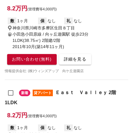
8.2万円
(管理費等4,000円)
敷
1ヶ月
保
なし
礼
なし
神奈川県川崎市多摩区生田８丁目
小田急小田原線 / 向ヶ丘遊園駅
徒歩23分
1LDK(38.75㎡) 2階建/2階
2011年10月(築14年11ヶ月)
お問い合わせ(無料)
詳細を見る
情報提供会社: (株)ウィンズアップ 向ケ丘遊園店
Ｅａｓｔ Ｖａｌｌｅｙ 2階
新着
貸アパート
1LDK
8.2万円
(管理費等4,000円)
敷
1ヶ月
保
なし
礼
なし