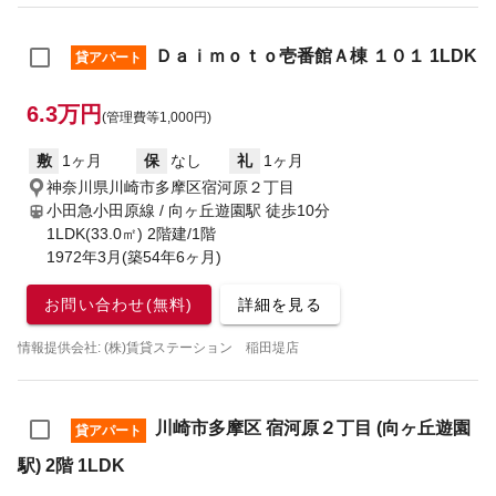
Ｄａｉｍｏｔｏ壱番館Ａ棟 １０１ 1LDK
貸アパート
6.3万円
(管理費等1,000円)
敷
1ヶ月
保
なし
礼
1ヶ月
神奈川県川崎市多摩区宿河原２丁目
小田急小田原線 / 向ヶ丘遊園駅
徒歩10分
1LDK(33.0㎡) 2階建/1階
1972年3月(築54年6ヶ月)
お問い合わせ(無料)
詳細を見る
情報提供会社: (株)賃貸ステーション 稲田堤店
川崎市多摩区 宿河原２丁目 (向ヶ丘遊園
貸アパート
駅) 2階 1LDK