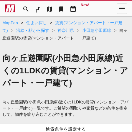
New!
menu
search
map
bookmark
event_note
MapFan
>
住まい探し
>
賃貸(マンション・アパート・一戸建
て)
>
沿線・駅から探す
>
神奈川県
>
小田急小田原線
>
向ヶ
丘遊園駅の賃貸(マンション・アパート・一戸建て)
向ヶ丘遊園駅(小田急小田原線)近
くの1LDKの賃貸(マンション・ア
パート・一戸建て)
向ヶ丘遊園駅(小田急小田原線)近くの1LDKの賃貸(マンション・アパ
ート・一戸建て)一覧です。ご希望の間取りや家賃などの条件を指定
して、物件を絞り込むことができます。
検索条件を設定する