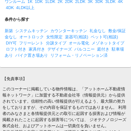
ワンルーム
1K
1DK
1LDK
2K
2DK
2LDK
3K
3DK
3LDK
4K
4DK
4LDK以上
条件から探す
新築
システムキッチン
カウンターキッチン
礼金なし
敷金/保証
金なし
オートロック
女性限定
楽器可(相談)
ペット可(相談)
DIY可
フリーレント
分譲タイプ
オール電化
メゾネットタイプ
ロフト付き
家具付き
デザイナーズ
バルコニー
庭付き
駐車場
あり
バイク置き場あり
リフォーム・リノベーション済
【免責事項】
このコーナーに掲載している物件情報は、「アットホーム不動産情
報ネットワーク」に加盟する不動産会社等（情報提供元）から提供
されています。信頼性の高い情報提供が行えるよう、最大限の努力
をしておりますが、その内容を保証するものではありません。 利用
者のみなさまと各情報提供元との取引に起因する損害および情報が
掲載されたことに起因する損害等については、 ジオテクノロジーズ
株式会社、およびアットホームは一切責任を負いません。