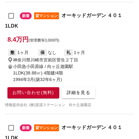
オーキッドガーデン ４０１
新着
貸マンション
1LDK
8.4万円
(管理費等3,000円)
敷
1ヶ月
保
なし
礼
1ヶ月
神奈川県川崎市宮前区菅生２丁目
小田急小田原線 / 向ヶ丘遊園駅
1LDK(38.88㎡) 4階建/4階
1994年3月(築32年6ヶ月)
お問い合わせ(無料)
詳細を見る
情報提供会社: (株)賃貸ステーション 向ケ丘遊園店
オーキッドガーデン ４０１
新着
貸マンション
1LDK