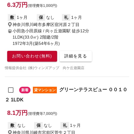
6.3万円
(管理費等1,000円)
敷
1ヶ月
保
なし
礼
1ヶ月
神奈川県川崎市多摩区宿河原２丁目
小田急小田原線 / 向ヶ丘遊園駅
徒歩12分
1LDK(33.0㎡) 2階建/2階
1972年3月(築54年6ヶ月)
お問い合わせ(無料)
詳細を見る
情報提供会社: (株)ウィンズアップ 向ケ丘遊園店
グリーンテラスビュー ００１０
新着
貸マンション
２ 1LDK
8.1万円
(管理費等7,000円)
敷
なし
保
なし
礼
1ヶ月
神奈川県川崎市宮前区菅生２丁目