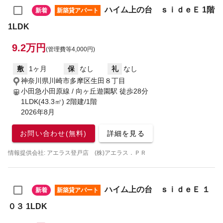
ハイム上の台 ｓｉｄｅＥ 1階
新着
新築貸アパート
1LDK
9.2万円
(管理費等4,000円)
敷
1ヶ月
保
なし
礼
なし
神奈川県川崎市多摩区生田８丁目
小田急小田原線 / 向ヶ丘遊園駅
徒歩28分
1LDK(43.3㎡) 2階建/1階
2026年8月
お問い合わせ(無料)
詳細を見る
情報提供会社: アエラス登戸店 (株)アエラス．ＰＲ
ハイム上の台 ｓｉｄｅＥ １
新着
新築貸アパート
０３ 1LDK