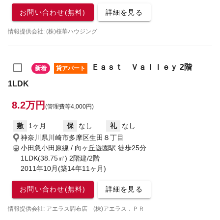
お問い合わせ(無料)
詳細を見る
情報提供会社: (株)桜華ハウジング
Ｅａｓｔ Ｖａｌｌｅｙ 2階
新着
貸アパート
1LDK
8.2万円
(管理費等4,000円)
敷
1ヶ月
保
なし
礼
なし
神奈川県川崎市多摩区生田８丁目
小田急小田原線 / 向ヶ丘遊園駅
徒歩25分
1LDK(38.75㎡) 2階建/2階
2011年10月(築14年11ヶ月)
お問い合わせ(無料)
詳細を見る
情報提供会社: アエラス調布店 (株)アエラス．ＰＲ