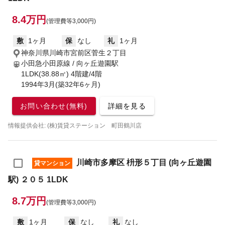
8.4万円
(管理費等3,000円)
敷
1ヶ月
保
なし
礼
1ヶ月
神奈川県川崎市宮前区菅生２丁目
小田急小田原線 / 向ヶ丘遊園駅
1LDK(38.88㎡) 4階建/4階
1994年3月(築32年6ヶ月)
お問い合わせ(無料)
詳細を見る
情報提供会社: (株)賃貸ステーション 町田鶴川店
川崎市多摩区 枡形５丁目 (向ヶ丘遊園
貸マンション
駅) ２０５ 1LDK
8.7万円
(管理費等3,000円)
敷
1ヶ月
保
なし
礼
なし