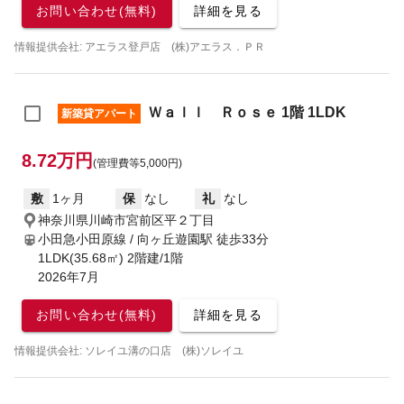
お問い合わせ(無料)
詳細を見る
情報提供会社: アエラス登戸店 (株)アエラス．ＰＲ
Ｗａｌｌ Ｒｏｓｅ 1階 1LDK
新築貸アパート
8.72万円
(管理費等5,000円)
敷
1ヶ月
保
なし
礼
なし
神奈川県川崎市宮前区平２丁目
小田急小田原線 / 向ヶ丘遊園駅
徒歩33分
1LDK(35.68㎡) 2階建/1階
2026年7月
お問い合わせ(無料)
詳細を見る
情報提供会社: ソレイユ溝の口店 (株)ソレイユ