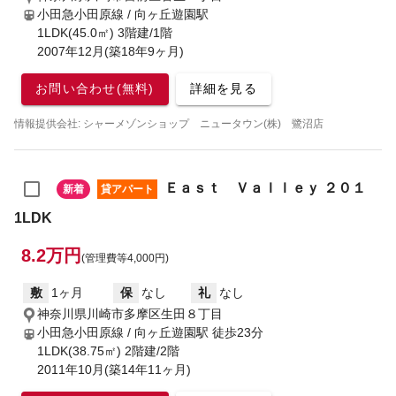
小田急小田原線 / 向ヶ丘遊園駅
1LDK(45.0㎡) 3階建/1階
2007年12月(築18年9ヶ月)
お問い合わせ(無料)
詳細を見る
情報提供会社: シャーメゾンショップ ニュータウン(株) 鷺沼店
Ｅａｓｔ Ｖａｌｌｅｙ ２０１
新着
貸アパート
1LDK
8.2万円
(管理費等4,000円)
敷
1ヶ月
保
なし
礼
なし
神奈川県川崎市多摩区生田８丁目
小田急小田原線 / 向ヶ丘遊園駅
徒歩23分
1LDK(38.75㎡) 2階建/2階
2011年10月(築14年11ヶ月)