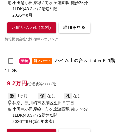
小田急小田原線 / 向ヶ丘遊園駅
徒歩25分
1LDK(43.3㎡) 2階建/1階
2026年8月
お問い合わせ(無料)
詳細を見る
情報提供会社: (株)桜華ハウジング
ハイム上の台ｓｉｄｅＥ 1階
新着
貸アパート
1LDK
9.2万円
(管理費等4,000円)
敷
1ヶ月
保
なし
礼
なし
神奈川県川崎市多摩区生田８丁目
小田急小田原線 / 向ヶ丘遊園駅
徒歩28分
1LDK(43.3㎡) 2階建/1階
2026年8月(築1年未満)