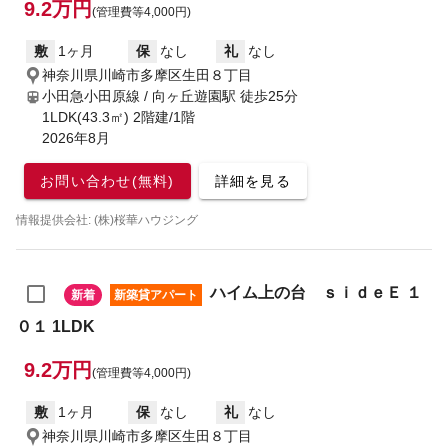
9.2万円
(管理費等4,000円)
敷
1ヶ月
保
なし
礼
なし
神奈川県川崎市多摩区生田８丁目
小田急小田原線 / 向ヶ丘遊園駅
徒歩25分
1LDK(43.3㎡) 2階建/1階
2026年8月
お問い合わせ(無料)
詳細を見る
情報提供会社: (株)桜華ハウジング
ハイム上の台 ｓｉｄｅＥ １
新着
新築貸アパート
０１ 1LDK
9.2万円
(管理費等4,000円)
敷
1ヶ月
保
なし
礼
なし
神奈川県川崎市多摩区生田８丁目