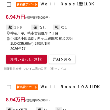
Ｗａｌｌ Ｒｏｓｅ 1階 1LDK
新築貸アパート
8.94万円
(管理費等5,000円)
敷
1ヶ月
保
なし
礼
なし
神奈川県川崎市宮前区平２丁目
小田急小田原線 / 向ヶ丘遊園駅
徒歩33分
1LDK(35.68㎡) 2階建/1階
2026年7月
お問い合わせ(無料)
詳細を見る
情報提供会社: ソレイユ溝の口店 (株)ソレイユ
Ｗａｌｌ Ｒｏｓｅ １０３ 1LDK
新築貸アパート
8.94万円
(管理費等5,000円)