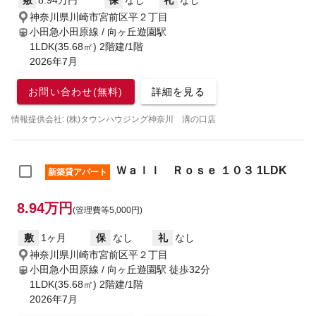
敷
8.94万円
保
なし
礼
なし
神奈川県川崎市宮前区平２丁目
小田急小田原線 / 向ヶ丘遊園駅
1LDK(35.68㎡) 2階建/1階
2026年7月
お問い合わせ(無料)
詳細を見る
情報提供会社: (株)タウンハウジング神奈川 溝の口店
Ｗａｌｌ Ｒｏｓｅ １０３ 1LDK
新築貸アパート
8.94万円
(管理費等5,000円)
敷
1ヶ月
保
なし
礼
なし
神奈川県川崎市宮前区平２丁目
小田急小田原線 / 向ヶ丘遊園駅
徒歩32分
1LDK(35.68㎡) 2階建/1階
2026年7月