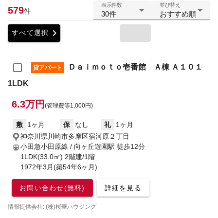
表示件数
並び替え
579
件
30件
おすすめ順
chevron_right
すべて選択
Ｄａｉｍｏｔｏ壱番館 Ａ棟 Ａ１０１
貸アパート
1LDK
6.3万円
(管理費等1,000円)
敷
1ヶ月
保
なし
礼
1ヶ月
神奈川県川崎市多摩区宿河原２丁目
小田急小田原線 / 向ヶ丘遊園駅
徒歩12分
1LDK(33.0㎡) 2階建/1階
1972年3月(築54年6ヶ月)
お問い合わせ(無料)
詳細を見る
情報提供会社: (株)桜華ハウジング