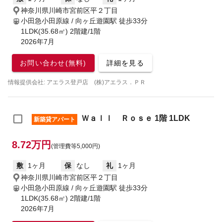
神奈川県川崎市宮前区平２丁目
小田急小田原線 / 向ヶ丘遊園駅
徒歩33分
1LDK(35.68㎡) 2階建/1階
2026年7月
お問い合わせ(無料)
詳細を見る
情報提供会社: アエラス登戸店 (株)アエラス．ＰＲ
Ｗａｌｌ Ｒｏｓｅ 1階 1LDK
新築貸アパート
8.72万円
(管理費等5,000円)
敷
1ヶ月
保
なし
礼
1ヶ月
神奈川県川崎市宮前区平２丁目
小田急小田原線 / 向ヶ丘遊園駅
徒歩33分
1LDK(35.68㎡) 2階建/1階
2026年7月