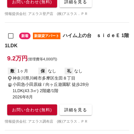
お問い合わせ(無料)
詳細を見る
情報提供会社: アエラス登戸店 (株)アエラス．ＰＲ
ハイム上の台 ｓｉｄｅＥ 1階
新着
新築貸アパート
1LDK
9.2万円
(管理費等4,000円)
敷
1ヶ月
保
なし
礼
なし
神奈川県川崎市多摩区生田８丁目
小田急小田原線 / 向ヶ丘遊園駅
徒歩28分
1LDK(43.3㎡) 2階建/1階
2026年8月
お問い合わせ(無料)
詳細を見る
情報提供会社: アエラス調布店 (株)アエラス．ＰＲ