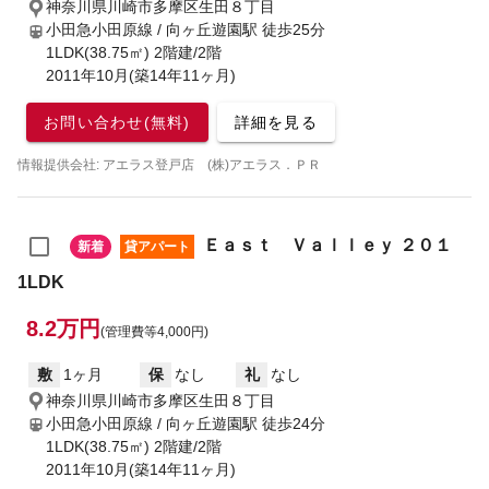
神奈川県川崎市多摩区生田８丁目
小田急小田原線 / 向ヶ丘遊園駅
徒歩25分
1LDK(38.75㎡) 2階建/2階
2011年10月(築14年11ヶ月)
お問い合わせ(無料)
詳細を見る
情報提供会社: アエラス登戸店 (株)アエラス．ＰＲ
Ｅａｓｔ Ｖａｌｌｅｙ ２０１
新着
貸アパート
1LDK
8.2万円
(管理費等4,000円)
敷
1ヶ月
保
なし
礼
なし
神奈川県川崎市多摩区生田８丁目
小田急小田原線 / 向ヶ丘遊園駅
徒歩24分
1LDK(38.75㎡) 2階建/2階
2011年10月(築14年11ヶ月)