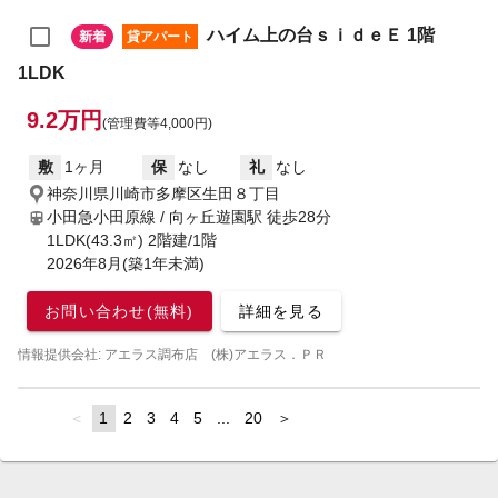
ハイム上の台ｓｉｄｅＥ 1階
新着
貸アパート
1LDK
9.2万円
(管理費等4,000円)
敷
1ヶ月
保
なし
礼
なし
神奈川県川崎市多摩区生田８丁目
小田急小田原線 / 向ヶ丘遊園駅
徒歩28分
1LDK(43.3㎡) 2階建/1階
2026年8月(築1年未満)
お問い合わせ(無料)
詳細を見る
情報提供会社: アエラス調布店 (株)アエラス．ＰＲ
page
You're
1
page
2
page
3
page
4
page
5
page
...
page
20
page
on
page