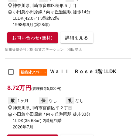
神奈川県川崎市多摩区枡形５丁目
小田急小田原線 / 向ヶ丘遊園駅
徒歩14分
1LDK(42.0㎡) 3階建/2階
1998年9月(築28年)
お問い合わせ(無料)
詳細を見る
情報提供会社: (株)賃貸ステーション 稲田堤店
Ｗａｌｌ Ｒｏｓｅ 1階 1LDK
新築貸アパート
8.72万円
(管理費等5,000円)
敷
1ヶ月
保
なし
礼
なし
神奈川県川崎市宮前区平２丁目
小田急小田原線 / 向ヶ丘遊園駅
徒歩33分
1LDK(35.68㎡) 2階建/1階
2026年7月