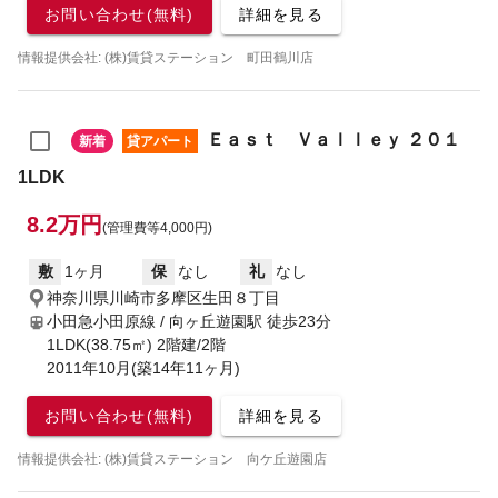
お問い合わせ(無料)
詳細を見る
情報提供会社: (株)賃貸ステーション 町田鶴川店
Ｅａｓｔ Ｖａｌｌｅｙ ２０１
新着
貸アパート
1LDK
8.2万円
(管理費等4,000円)
敷
1ヶ月
保
なし
礼
なし
神奈川県川崎市多摩区生田８丁目
小田急小田原線 / 向ヶ丘遊園駅
徒歩23分
1LDK(38.75㎡) 2階建/2階
2011年10月(築14年11ヶ月)
お問い合わせ(無料)
詳細を見る
情報提供会社: (株)賃貸ステーション 向ケ丘遊園店