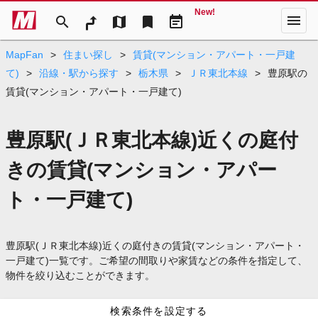
New!
menu
search
map
bookmark
event_note
MapFan
>
住まい探し
>
賃貸(マンション・アパート・一戸建
て)
>
沿線・駅から探す
>
栃木県
>
ＪＲ東北本線
>
豊原駅の
賃貸(マンション・アパート・一戸建て)
豊原駅(ＪＲ東北本線)近くの庭付
きの賃貸(マンション・アパー
ト・一戸建て)
豊原駅(ＪＲ東北本線)近くの庭付きの賃貸(マンション・アパート・
一戸建て)一覧です。ご希望の間取りや家賃などの条件を指定して、
物件を絞り込むことができます。
検索条件を設定する