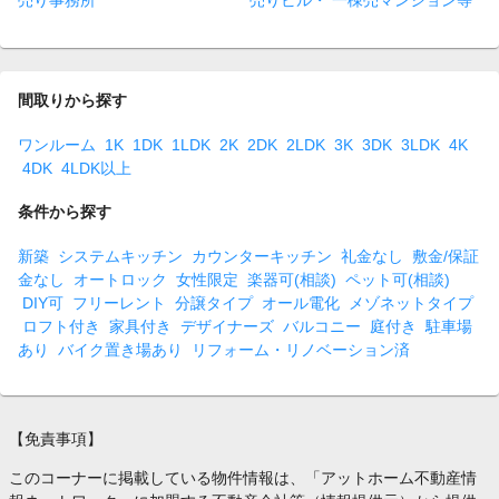
売り事務所
売りビル・ 一棟売マンション等
間取りから探す
ワンルーム
1K
1DK
1LDK
2K
2DK
2LDK
3K
3DK
3LDK
4K
4DK
4LDK以上
条件から探す
新築
システムキッチン
カウンターキッチン
礼金なし
敷金/保証
金なし
オートロック
女性限定
楽器可(相談)
ペット可(相談)
DIY可
フリーレント
分譲タイプ
オール電化
メゾネットタイプ
ロフト付き
家具付き
デザイナーズ
バルコニー
庭付き
駐車場
あり
バイク置き場あり
リフォーム・リノベーション済
【免責事項】
このコーナーに掲載している物件情報は、「アットホーム不動産情