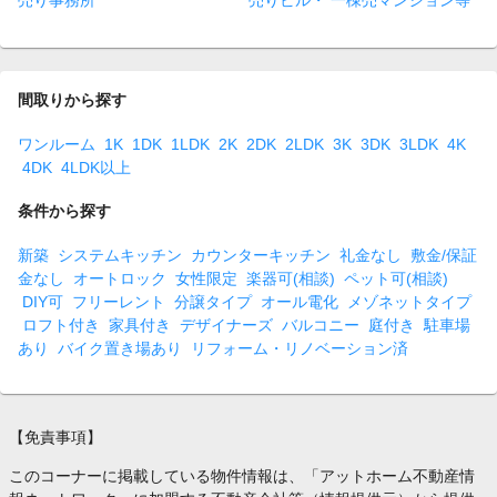
売り事務所
売りビル・ 一棟売マンション等
間取りから探す
ワンルーム
1K
1DK
1LDK
2K
2DK
2LDK
3K
3DK
3LDK
4K
4DK
4LDK以上
条件から探す
新築
システムキッチン
カウンターキッチン
礼金なし
敷金/保証
金なし
オートロック
女性限定
楽器可(相談)
ペット可(相談)
DIY可
フリーレント
分譲タイプ
オール電化
メゾネットタイプ
ロフト付き
家具付き
デザイナーズ
バルコニー
庭付き
駐車場
あり
バイク置き場あり
リフォーム・リノベーション済
【免責事項】
このコーナーに掲載している物件情報は、「アットホーム不動産情