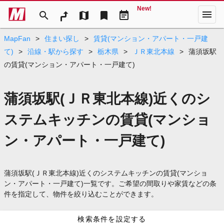
New!
menu
search
map
bookmark
event_note
MapFan
>
住まい探し
>
賃貸(マンション・アパート・一戸建
て)
>
沿線・駅から探す
>
栃木県
>
ＪＲ東北本線
>
蒲須坂駅
の賃貸(マンション・アパート・一戸建て)
蒲須坂駅(ＪＲ東北本線)近くのシ
ステムキッチンの賃貸(マンショ
ン・アパート・一戸建て)
蒲須坂駅(ＪＲ東北本線)近くのシステムキッチンの賃貸(マンショ
ン・アパート・一戸建て)一覧です。ご希望の間取りや家賃などの条
件を指定して、物件を絞り込むことができます。
検索条件を設定する