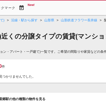
New!
event_note
ックマーク
て)
>
沿線・駅から探す
>
山形県
>
山形鉄道フラワー長井線
>
)近くの分譲タイプの賃貸(マンショ
ション・アパート・一戸建て)一覧です。ご希望の間取りや家賃などの条
0
件
見つかりませんでした。
梨郷駅の他の種類の物件を見る