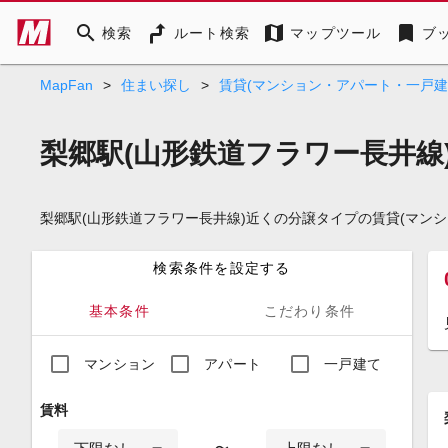
search
map
bookmark
検索
ルート検索
マップツール
ブ
MapFan
>
住まい探し
>
賃貸(マンション・アパート・一戸建
梨郷駅(山形鉄道フラワー長井線
梨郷駅(山形鉄道フラワー長井線)近くの分譲タイプの賃貸(マン
検索条件を設定する
基本条件
こだわり条件
マンション
アパート
一戸建て
賃料