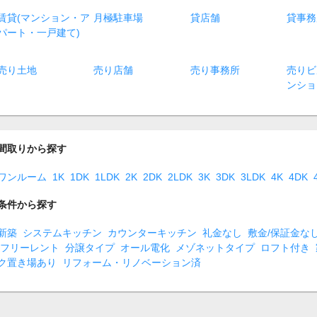
賃貸(マンション・ア
月極駐車場
貸店舗
貸事務
パート・一戸建て)
売り土地
売り店舗
売り事務所
売りビ
ンショ
間取りから探す
ワンルーム
1K
1DK
1LDK
2K
2DK
2LDK
3K
3DK
3LDK
4K
4DK
条件から探す
新築
システムキッチン
カウンターキッチン
礼金なし
敷金/保証金な
フリーレント
分譲タイプ
オール電化
メゾネットタイプ
ロフト付き
ク置き場あり
リフォーム・リノベーション済