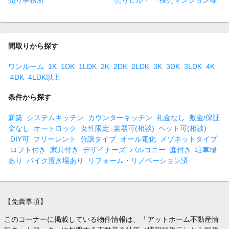
売り事務所
売りビル・ 一棟売マンション等
間取りから探す
ワンルーム
1K
1DK
1LDK
2K
2DK
2LDK
3K
3DK
3LDK
4K
4DK
4LDK以上
条件から探す
新築
システムキッチン
カウンターキッチン
礼金なし
敷金/保証
金なし
オートロック
女性限定
楽器可(相談)
ペット可(相談)
DIY可
フリーレント
分譲タイプ
オール電化
メゾネットタイプ
ロフト付き
家具付き
デザイナーズ
バルコニー
庭付き
駐車場
あり
バイク置き場あり
リフォーム・リノベーション済
【免責事項】
このコーナーに掲載している物件情報は、「アットホーム不動産情