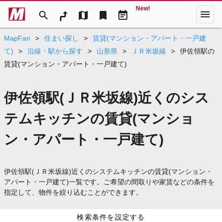
New!
menu
search
map
bookmark
event_note
MapFan
>
住まい探し
>
賃貸(マンション・アパート・一戸建
て)
>
沿線・駅から探す
>
山形県
>
ＪＲ米坂線
>
伊佐領駅の
賃貸(マンション・アパート・一戸建て)
伊佐領駅(ＪＲ米坂線)近くのシス
テムキッチンの賃貸(マンショ
ン・アパート・一戸建て)
伊佐領駅(ＪＲ米坂線)近くのシステムキッチンの賃貸(マンション・
アパート・一戸建て)一覧です。ご希望の間取りや家賃などの条件を
指定して、物件を絞り込むことができます。
検索条件を設定する