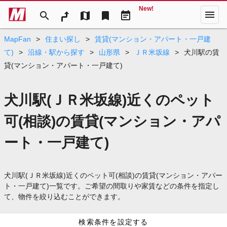
New!
menu
search
map
bookmark
event_note
MapFan
>
住まい探し
>
賃貸(マンション・アパート・一戸建
て)
>
沿線・駅から探す
>
山形県
>
ＪＲ米坂線
>
犬川駅の賃
貸(マンション・アパート・一戸建て)
犬川駅(ＪＲ米坂線)近くのペット
可(相談)の賃貸(マンション・アパ
ート・一戸建て)
犬川駅(ＪＲ米坂線)近くのペット可(相談)の賃貸(マンション・アパー
ト・一戸建て)一覧です。ご希望の間取りや家賃などの条件を指定し
て、物件を絞り込むことができます。
検索条件を設定する