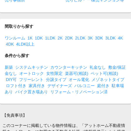
売り事務所
売りビル・ 一棟売マンション等
間取りから探す
ワンルーム
1K
1DK
1LDK
2K
2DK
2LDK
3K
3DK
3LDK
4K
4DK
4LDK以上
条件から探す
新築
システムキッチン
カウンターキッチン
礼金なし
敷金/保証
金なし
オートロック
女性限定
楽器可(相談)
ペット可(相談)
DIY可
フリーレント
分譲タイプ
オール電化
メゾネットタイプ
ロフト付き
家具付き
デザイナーズ
バルコニー
庭付き
駐車場
あり
バイク置き場あり
リフォーム・リノベーション済
【免責事項】
このコーナーに掲載している物件情報は、「アットホーム不動産情