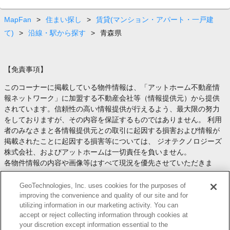
MapFan
>
住まい探し
>
賃貸(マンション・アパート・一戸建
て)
>
沿線・駅から探す
>
青森県
【免責事項】
このコーナーに掲載している物件情報は、「アットホーム不動産情
報ネットワーク」に加盟する不動産会社等（情報提供元）から提供
されています。信頼性の高い情報提供が行えるよう、最大限の努力
をしておりますが、その内容を保証するものではありません。 利用
者のみなさまと各情報提供元との取引に起因する損害および情報が
掲載されたことに起因する損害等については、 ジオテクノロジーズ
株式会社、およびアットホームは一切責任を負いません。
各物件情報の内容や画像等はすべて現況を優先させていただきま
す。
お取引等（お取引の準備、資金調達等を含みます）の際には、内容
GeoTechnologies, Inc. uses cookies for the purposes of
や契約条件等について、 各情報提供元より十分な説明を受け、ご自
improving the convenience and quality of our site and for
utilizing information in our marketing activity. You can
身でご確認の上、判断してください。
accept or reject collecting information through cookies at
このコーナーへの物件情報のご掲載、その他不動産業務ソリューシ
your discretion except information essential to the
ョン等についての不動産会社様のお問合せは
こちら
からお願いいた