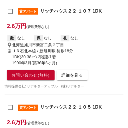
リッチハウス２２ １０７ 1DK
貸アパート
2.6万円
(管理費等なし)
敷
なし
保
なし
礼
なし
北海道旭川市新富二条２丁目
ＪＲ石北本線 / 新旭川駅
徒歩18分
1DK(30.38㎡) 2階建/1階
1990年3月(築36年6ヶ月)
お問い合わせ(無料)
詳細を見る
情報提供会社: リアルターアップル (株)リアルター
リッチハウス２２ １０５ 1DK
貸アパート
2.6万円
(管理費等なし)