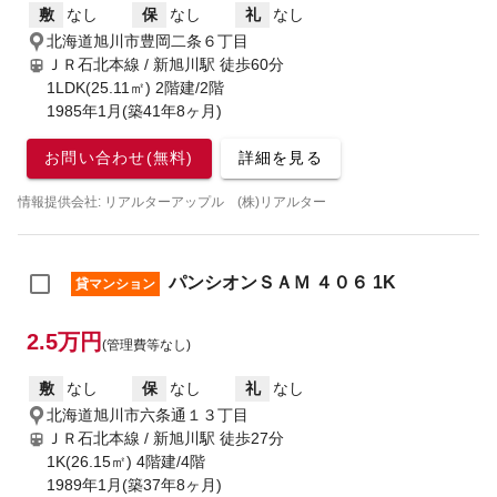
敷
なし
保
なし
礼
なし
北海道旭川市豊岡二条６丁目
ＪＲ石北本線 / 新旭川駅
徒歩60分
1LDK(25.11㎡) 2階建/2階
1985年1月(築41年8ヶ月)
お問い合わせ(無料)
詳細を見る
情報提供会社: リアルターアップル (株)リアルター
パンシオンＳＡＭ ４０６ 1K
貸マンション
2.5万円
(管理費等なし)
敷
なし
保
なし
礼
なし
北海道旭川市六条通１３丁目
ＪＲ石北本線 / 新旭川駅
徒歩27分
1K(26.15㎡) 4階建/4階
1989年1月(築37年8ヶ月)