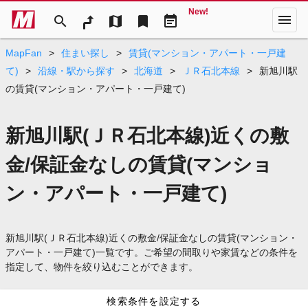
New!
menu
search
map
bookmark
event_note
MapFan
>
住まい探し
>
賃貸(マンション・アパート・一戸建
て)
>
沿線・駅から探す
>
北海道
>
ＪＲ石北本線
>
新旭川駅
の賃貸(マンション・アパート・一戸建て)
新旭川駅(ＪＲ石北本線)近くの敷
金/保証金なしの賃貸(マンショ
ン・アパート・一戸建て)
新旭川駅(ＪＲ石北本線)近くの敷金/保証金なしの賃貸(マンション・
アパート・一戸建て)一覧です。ご希望の間取りや家賃などの条件を
指定して、物件を絞り込むことができます。
検索条件を設定する