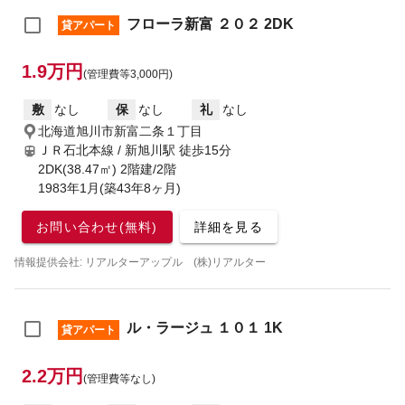
フローラ新富 ２０２ 2DK
貸アパート
1.9万円
(管理費等3,000円)
敷
なし
保
なし
礼
なし
北海道旭川市新富二条１丁目
ＪＲ石北本線 / 新旭川駅
徒歩15分
2DK(38.47㎡) 2階建/2階
1983年1月(築43年8ヶ月)
お問い合わせ(無料)
詳細を見る
情報提供会社: リアルターアップル (株)リアルター
ル・ラージュ １０１ 1K
貸アパート
2.2万円
(管理費等なし)