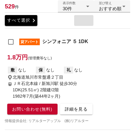
表示件数
並び替え
529
件
30件
おすすめ順
chevron_right
すべて選択
シンフォニア ５ 1DK
貸アパート
1.8万円
(管理費等なし)
敷
なし
保
なし
礼
なし
北海道旭川市常盤通２丁目
ＪＲ石北本線 / 新旭川駅
徒歩30分
1DK(25.51㎡) 2階建/2階
1982年7月(築44年2ヶ月)
お問い合わせ(無料)
詳細を見る
情報提供会社: リアルターアップル (株)リアルター