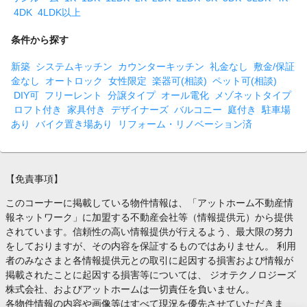
4DK
4LDK以上
条件から探す
新築
システムキッチン
カウンターキッチン
礼金なし
敷金/保証
金なし
オートロック
女性限定
楽器可(相談)
ペット可(相談)
DIY可
フリーレント
分譲タイプ
オール電化
メゾネットタイプ
ロフト付き
家具付き
デザイナーズ
バルコニー
庭付き
駐車場
あり
バイク置き場あり
リフォーム・リノベーション済
【免責事項】
このコーナーに掲載している物件情報は、「アットホーム不動産情
報ネットワーク」に加盟する不動産会社等（情報提供元）から提供
されています。信頼性の高い情報提供が行えるよう、最大限の努力
をしておりますが、その内容を保証するものではありません。 利用
者のみなさまと各情報提供元との取引に起因する損害および情報が
掲載されたことに起因する損害等については、 ジオテクノロジーズ
株式会社、およびアットホームは一切責任を負いません。
各物件情報の内容や画像等はすべて現況を優先させていただきま