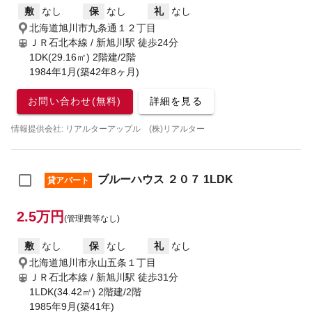
敷
なし
保
なし
礼
なし
北海道旭川市九条通１２丁目
ＪＲ石北本線 / 新旭川駅
徒歩24分
1DK(29.16㎡) 2階建/2階
1984年1月(築42年8ヶ月)
お問い合わせ(無料)
詳細を見る
情報提供会社: リアルターアップル (株)リアルター
ブルーハウス ２０７ 1LDK
貸アパート
2.5万円
(管理費等なし)
敷
なし
保
なし
礼
なし
北海道旭川市永山五条１丁目
ＪＲ石北本線 / 新旭川駅
徒歩31分
1LDK(34.42㎡) 2階建/2階
1985年9月(築41年)