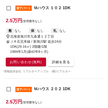
Ｍハウス １０２ 1DK
貸アパート
2.5万円
(管理費等なし)
敷
なし
保
なし
礼
なし
北海道旭川市九条通１２丁目
ＪＲ石北本線 / 新旭川駅
徒歩24分
1DK(29.16㎡) 2階建/1階
1984年1月(築42年8ヶ月)
お問い合わせ(無料)
詳細を見る
情報提供会社: リアルターアップル (株)リアルター
Ｍハウス ２０２ 1DK
貸アパート
2.5万円
(管理費等なし)