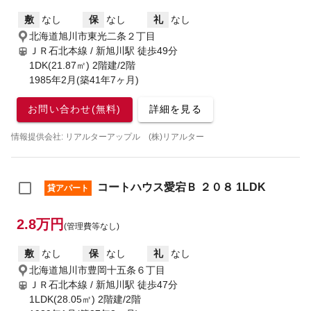
敷
なし
保
なし
礼
なし
北海道旭川市東光二条２丁目
ＪＲ石北本線 / 新旭川駅
徒歩49分
1DK(21.87㎡) 2階建/2階
1985年2月(築41年7ヶ月)
お問い合わせ(無料)
詳細を見る
情報提供会社: リアルターアップル (株)リアルター
コートハウス愛宕Ｂ ２０８ 1LDK
貸アパート
2.8万円
(管理費等なし)
敷
なし
保
なし
礼
なし
北海道旭川市豊岡十五条６丁目
ＪＲ石北本線 / 新旭川駅
徒歩47分
1LDK(28.05㎡) 2階建/2階