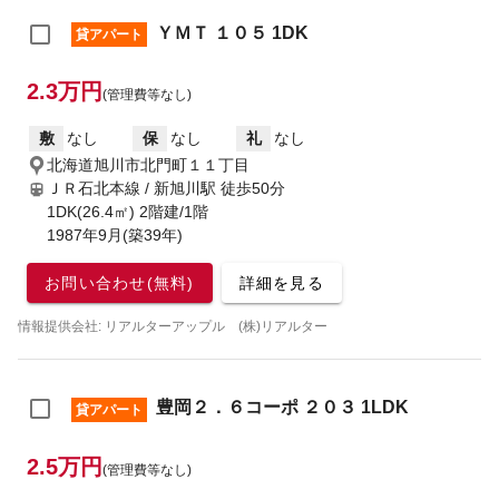
ＹＭＴ １０５ 1DK
貸アパート
2.3万円
(管理費等なし)
敷
なし
保
なし
礼
なし
北海道旭川市北門町１１丁目
ＪＲ石北本線 / 新旭川駅
徒歩50分
1DK(26.4㎡) 2階建/1階
1987年9月(築39年)
お問い合わせ(無料)
詳細を見る
情報提供会社: リアルターアップル (株)リアルター
豊岡２．６コーポ ２０３ 1LDK
貸アパート
2.5万円
(管理費等なし)