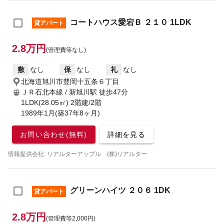
コートハウス愛宕Ｂ ２１０ 1LDK
貸アパート
2.8万円
(管理費等なし)
敷
なし
保
なし
礼
なし
北海道旭川市豊岡十五条６丁目
ＪＲ石北本線 / 新旭川駅
徒歩47分
1LDK(28.05㎡) 2階建/2階
1989年1月(築37年8ヶ月)
お問い合わせ(無料)
詳細を見る
情報提供会社: リアルターアップル (株)リアルター
グリーンハイツ ２０６ 1DK
貸アパート
2.8万円
(管理費等2,000円)