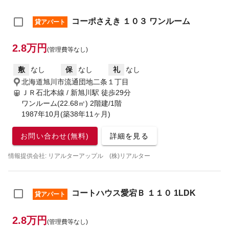
コーポさえき １０３ ワンルーム
貸アパート
2.8万円
(管理費等なし)
敷
なし
保
なし
礼
なし
北海道旭川市流通団地二条１丁目
ＪＲ石北本線 / 新旭川駅
徒歩29分
ワンルーム(22.68㎡) 2階建/1階
1987年10月(築38年11ヶ月)
お問い合わせ(無料)
詳細を見る
情報提供会社: リアルターアップル (株)リアルター
コートハウス愛宕Ｂ １１０ 1LDK
貸アパート
2.8万円
(管理費等なし)