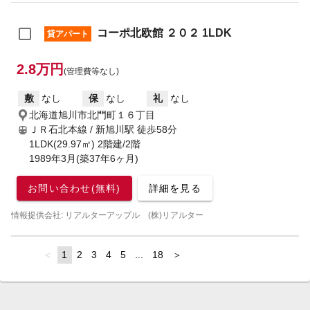
コーポ北欧館 ２０２ 1LDK
貸アパート
2.8万円
(管理費等なし)
敷
なし
保
なし
礼
なし
北海道旭川市北門町１６丁目
ＪＲ石北本線 / 新旭川駅
徒歩58分
1LDK(29.97㎡) 2階建/2階
1989年3月(築37年6ヶ月)
お問い合わせ(無料)
詳細を見る
情報提供会社: リアルターアップル (株)リアルター
page
You're
1
page
2
page
3
page
4
page
5
page
...
page
18
page
on
page