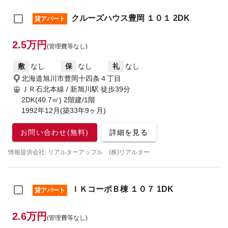
クルーズハウス豊岡 １０１ 2DK
貸アパート
2.5万円
(管理費等なし)
敷
なし
保
なし
礼
なし
北海道旭川市豊岡十四条４丁目
ＪＲ石北本線 / 新旭川駅
徒歩39分
2DK(40.7㎡) 2階建/1階
1992年12月(築33年9ヶ月)
お問い合わせ(無料)
詳細を見る
情報提供会社: リアルターアップル (株)リアルター
ＩＫコーポＢ棟 １０７ 1DK
貸アパート
2.6万円
(管理費等なし)