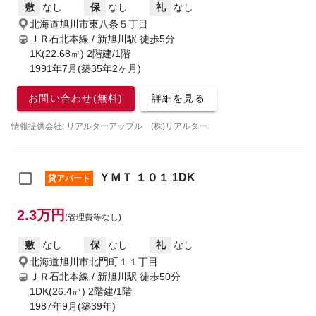
敷
なし
保
なし
礼
なし
北海道旭川市東八条５丁目
ＪＲ石北本線 / 新旭川駅
徒歩5分
1K(22.68㎡) 2階建/1階
1991年7月(築35年2ヶ月)
お問い合わせ(無料)
詳細を見る
情報提供会社: リアルターアップル (株)リアルター
ＹＭＴ １０１ 1DK
貸アパート
2.3万円
(管理費等なし)
敷
なし
保
なし
礼
なし
北海道旭川市北門町１１丁目
ＪＲ石北本線 / 新旭川駅
徒歩50分
1DK(26.4㎡) 2階建/1階
1987年9月(築39年)