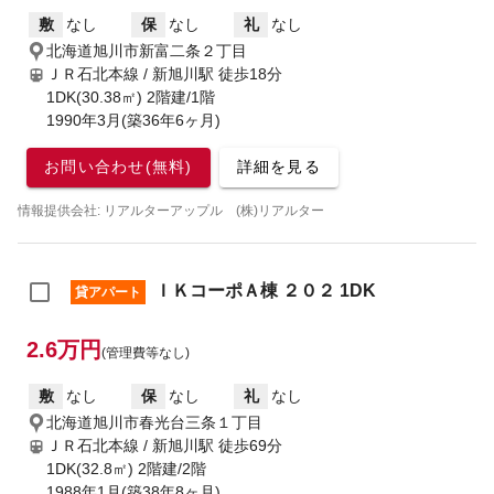
敷
なし
保
なし
礼
なし
北海道旭川市新富二条２丁目
ＪＲ石北本線 / 新旭川駅
徒歩18分
1DK(30.38㎡) 2階建/1階
1990年3月(築36年6ヶ月)
お問い合わせ(無料)
詳細を見る
情報提供会社: リアルターアップル (株)リアルター
ＩＫコーポＡ棟 ２０２ 1DK
貸アパート
2.6万円
(管理費等なし)
敷
なし
保
なし
礼
なし
北海道旭川市春光台三条１丁目
ＪＲ石北本線 / 新旭川駅
徒歩69分
1DK(32.8㎡) 2階建/2階
1988年1月(築38年8ヶ月)