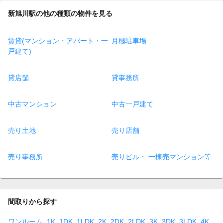
新旭川駅の他の種類の物件を見る
賃貸(マンション・アパート・一
月極駐車場
戸建て)
貸店舗
貸事務所
中古マンション
中古一戸建て
売り土地
売り店舗
売り事務所
売りビル・ 一棟売マンション等
間取りから探す
ワンルーム
1K
1DK
1LDK
2K
2DK
2LDK
3K
3DK
3LDK
4K