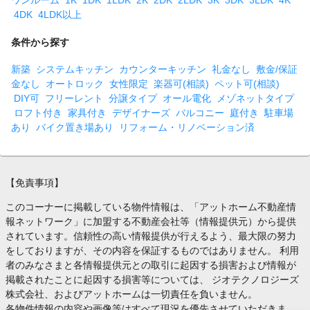
4DK
4LDK以上
条件から探す
新築
システムキッチン
カウンターキッチン
礼金なし
敷金/保証
金なし
オートロック
女性限定
楽器可(相談)
ペット可(相談)
DIY可
フリーレント
分譲タイプ
オール電化
メゾネットタイプ
ロフト付き
家具付き
デザイナーズ
バルコニー
庭付き
駐車場
あり
バイク置き場あり
リフォーム・リノベーション済
【免責事項】
このコーナーに掲載している物件情報は、「アットホーム不動産情
報ネットワーク」に加盟する不動産会社等（情報提供元）から提供
されています。信頼性の高い情報提供が行えるよう、最大限の努力
をしておりますが、その内容を保証するものではありません。 利用
者のみなさまと各情報提供元との取引に起因する損害および情報が
掲載されたことに起因する損害等については、 ジオテクノロジーズ
株式会社、およびアットホームは一切責任を負いません。
各物件情報の内容や画像等はすべて現況を優先させていただきま