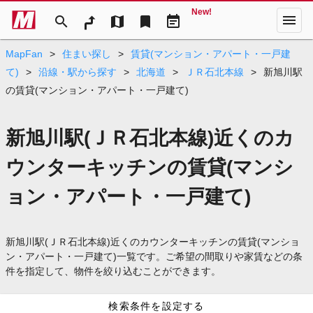
New!
menu
search
map
bookmark
event_note
MapFan
>
住まい探し
>
賃貸(マンション・アパート・一戸建
て)
>
沿線・駅から探す
>
北海道
>
ＪＲ石北本線
>
新旭川駅
の賃貸(マンション・アパート・一戸建て)
新旭川駅(ＪＲ石北本線)近くのカ
ウンターキッチンの賃貸(マンシ
ョン・アパート・一戸建て)
新旭川駅(ＪＲ石北本線)近くのカウンターキッチンの賃貸(マンショ
ン・アパート・一戸建て)一覧です。ご希望の間取りや家賃などの条
件を指定して、物件を絞り込むことができます。
検索条件を設定する