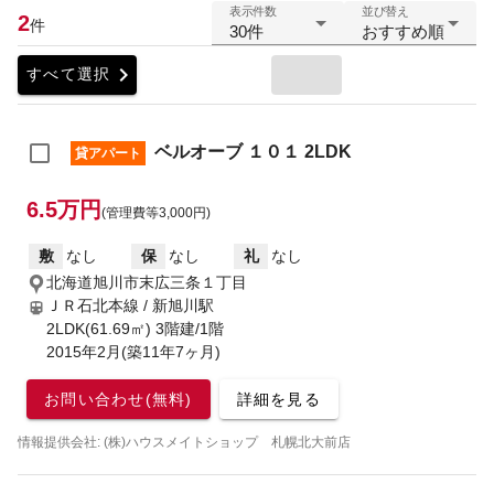
表示件数
並び替え
2
件
30件
おすすめ順
chevron_right
すべて選択
ベルオーブ １０１ 2LDK
貸アパート
6.5万円
(管理費等3,000円)
敷
なし
保
なし
礼
なし
北海道旭川市末広三条１丁目
ＪＲ石北本線 / 新旭川駅
2LDK(61.69㎡) 3階建/1階
2015年2月(築11年7ヶ月)
お問い合わせ(無料)
詳細を見る
情報提供会社: (株)ハウスメイトショップ 札幌北大前店