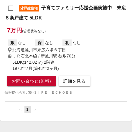
子育てファミリー応援企画実施中 末広
貸戸建住宅
６条戸建て 5LDK
7万円
(管理費等なし)
敷
なし
保
なし
礼
なし
北海道旭川市末広六条６丁目
ＪＲ石北本線 / 新旭川駅
徒歩70分
5LDK(142.02㎡) 2階建
1978年7月(築48年2ヶ月)
お問い合わせ(無料)
詳細を見る
情報提供会社: (株)ＳＩＲＥ ＥＣＨＯＥＳ
page
You're
1
page
on
page