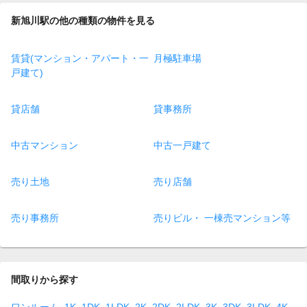
新旭川駅の他の種類の物件を見る
賃貸(マンション・アパート・一
月極駐車場
戸建て)
貸店舗
貸事務所
中古マンション
中古一戸建て
売り土地
売り店舗
売り事務所
売りビル・ 一棟売マンション等
間取りから探す
ワンルーム
1K
1DK
1LDK
2K
2DK
2LDK
3K
3DK
3LDK
4K