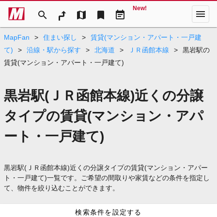
New!
menu
search
map
bookmark
event_note
MapFan
>
住まい探し
>
賃貸(マンション・アパート・一戸建
て)
>
沿線・駅から探す
>
北海道
>
ＪＲ函館本線
>
黒岩駅の
賃貸(マンション・アパート・一戸建て)
黒岩駅(ＪＲ函館本線)近くの分譲
タイプの賃貸(マンション・アパ
ート・一戸建て)
黒岩駅(ＪＲ函館本線)近くの分譲タイプの賃貸(マンション・アパー
ト・一戸建て)一覧です。ご希望の間取りや家賃などの条件を指定し
て、物件を絞り込むことができます。
検索条件を設定する