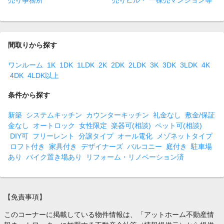
売り事務所
売りビル・ 一棟売マンション等
間取りから探す
ワンルーム
1K
1DK
1LDK
2K
2DK
2LDK
3K
3DK
3LDK
4K
4DK
4LDK以上
条件から探す
新築
システムキッチン
カウンターキッチン
礼金なし
敷金/保証
金なし
オートロック
女性限定
楽器可(相談)
ペット可(相談)
DIY可
フリーレント
分譲タイプ
オール電化
メゾネットタイプ
ロフト付き
家具付き
デザイナーズ
バルコニー
庭付き
駐車場
あり
バイク置き場あり
リフォーム・リノベーション済
【免責事項】
このコーナーに掲載している物件情報は、「アットホーム不動産情