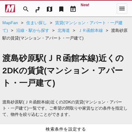
New!
menu
search
map
bookmark
event_note
MapFan
>
住まい探し
>
賃貸(マンション・アパート・一戸建
て)
>
沿線・駅から探す
>
北海道
>
ＪＲ函館本線
>
渡島砂原
駅の賃貸(マンション・アパート・一戸建て)
渡島砂原駅(ＪＲ函館本線)近くの
2DKの賃貸(マンション・アパー
ト・一戸建て)
渡島砂原駅(ＪＲ函館本線)近くの2DKの賃貸(マンション・アパー
ト・一戸建て)一覧です。ご希望の間取りや家賃などの条件を指定し
て、物件を絞り込むことができます。
検索条件を設定する