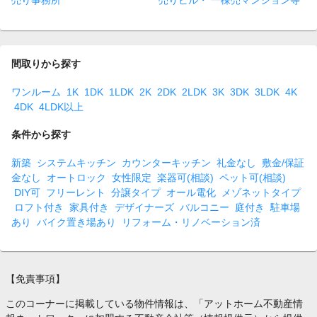
売り事務所
売りビル・ 一棟売マンション等
間取りから探す
ワンルーム
1K
1DK
1LDK
2K
2DK
2LDK
3K
3DK
3LDK
4K
4DK
4LDK以上
条件から探す
新築
システムキッチン
カウンターキッチン
礼金なし
敷金/保証
金なし
オートロック
女性限定
楽器可(相談)
ペット可(相談)
DIY可
フリーレント
分譲タイプ
オール電化
メゾネットタイプ
ロフト付き
家具付き
デザイナーズ
バルコニー
庭付き
駐車場
あり
バイク置き場あり
リフォーム・リノベーション済
【免責事項】
このコーナーに掲載している物件情報は、「アットホーム不動産情