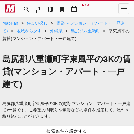
New!
menu
search
map
bookmark
event_note
MapFan
>
住まい探し
>
賃貸(マンション・アパート・一戸建
て)
>
地域から探す
>
沖縄県
>
島尻郡八重瀬町
>
字東風平の
賃貸(マンション・アパート・一戸建て)
島尻郡八重瀬町字東風平の3Kの賃
貸(マンション・アパート・一戸
建て)
島尻郡八重瀬町字東風平の3Kの賃貸(マンション・アパート・一戸建
て)一覧です。ご希望の間取りや家賃などの条件を指定して、物件を
絞り込むことができます。
検索条件を設定する