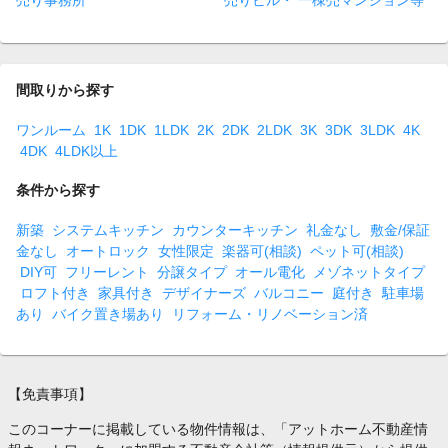
売り事務所
売りビル・ 一棟売マンション等
間取りから探す
ワンルーム
1K
1DK
1LDK
2K
2DK
2LDK
3K
3DK
3LDK
4K
4DK
4LDK以上
条件から探す
新築
システムキッチン
カウンターキッチン
礼金なし
敷金/保証
金なし
オートロック
女性限定
楽器可(相談)
ペット可(相談)
DIY可
フリーレント
分譲タイプ
オール電化
メゾネットタイプ
ロフト付き
家具付き
デザイナーズ
バルコニー
庭付き
駐車場
あり
バイク置き場あり
リフォーム・リノベーション済
【免責事項】
このコーナーに掲載している物件情報は、「アットホーム不動産情