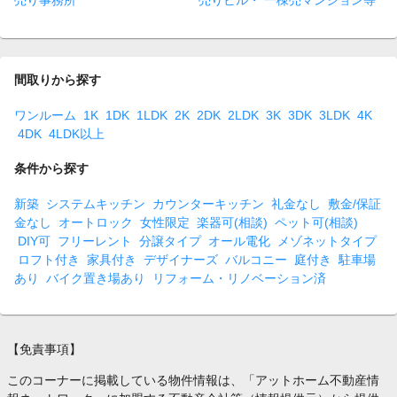
売り事務所
売りビル・ 一棟売マンション等
間取りから探す
ワンルーム
1K
1DK
1LDK
2K
2DK
2LDK
3K
3DK
3LDK
4K
4DK
4LDK以上
条件から探す
新築
システムキッチン
カウンターキッチン
礼金なし
敷金/保証
金なし
オートロック
女性限定
楽器可(相談)
ペット可(相談)
DIY可
フリーレント
分譲タイプ
オール電化
メゾネットタイプ
ロフト付き
家具付き
デザイナーズ
バルコニー
庭付き
駐車場
あり
バイク置き場あり
リフォーム・リノベーション済
【免責事項】
このコーナーに掲載している物件情報は、「アットホーム不動産情