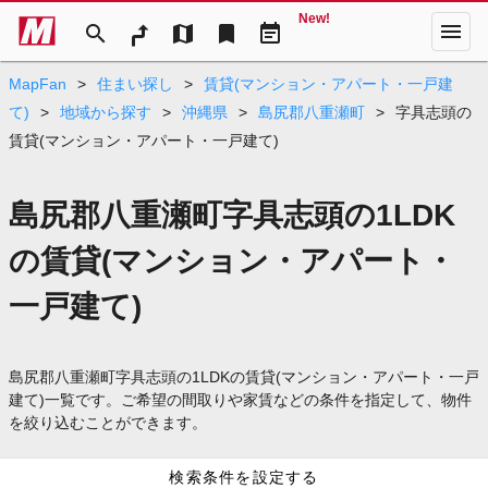
New!
menu
search
map
bookmark
event_note
MapFan
>
住まい探し
>
賃貸(マンション・アパート・一戸建
て)
>
地域から探す
>
沖縄県
>
島尻郡八重瀬町
>
字具志頭の
賃貸(マンション・アパート・一戸建て)
島尻郡八重瀬町字具志頭の1LDK
の賃貸(マンション・アパート・
一戸建て)
島尻郡八重瀬町字具志頭の1LDKの賃貸(マンション・アパート・一戸
建て)一覧です。ご希望の間取りや家賃などの条件を指定して、物件
を絞り込むことができます。
検索条件を設定する