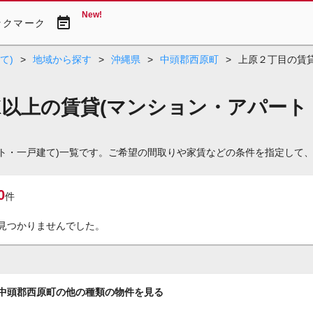
New!
event_note
ックマーク
て)
>
地域から探す
>
沖縄県
>
中頭郡西原町
>
上原２丁目の賃貸
K以上の賃貸(マンション・アパート
ート・一戸建て)一覧です。ご希望の間取りや家賃などの条件を指定して
0
件
見つかりませんでした。
中頭郡西原町の他の種類の物件を見る