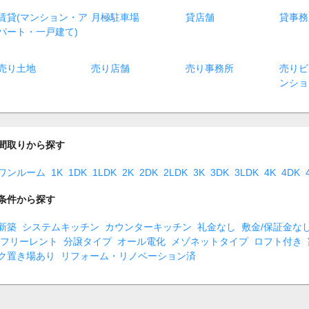
賃貸(マンション・ア
月極駐車場
貸店舗
貸事務
パート・一戸建て)
売り土地
売り店舗
売り事務所
売りビ
ンショ
間取りから探す
ワンルーム
1K
1DK
1LDK
2K
2DK
2LDK
3K
3DK
3LDK
4K
4DK
条件から探す
新築
システムキッチン
カウンターキッチン
礼金なし
敷金/保証金な
フリーレント
分譲タイプ
オール電化
メゾネットタイプ
ロフト付き
ク置き場あり
リフォーム・リノベーション済