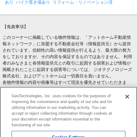
あり
バイク置き場あり
リフォーム・リノベーション済
【免責事項】
このコーナーに掲載している物件情報は、「アットホーム不動産情
報ネットワーク」に加盟する不動産会社等（情報提供元）から提供
されています。信頼性の高い情報提供が行えるよう、最大限の努力
をしておりますが、その内容を保証するものではありません。 利用
者のみなさまと各情報提供元との取引に起因する損害および情報が
掲載されたことに起因する損害等については、 ジオテクノロジーズ
株式会社、およびアットホームは一切責任を負いません。
各物件情報の内容や画像等はすべて現況を優先させていただきま
す。
お取引等（お取引の準備、資金調達等を含みます）の際には、内容
GeoTechnologies, Inc. uses cookies for the purposes of
や契約条件等について、 各情報提供元より十分な説明を受け、ご自
improving the convenience and quality of our site and for
utilizing information in our marketing activity. You can
身でご確認の上、判断してください。
accept or reject collecting information through cookies at
このコーナーへの物件情報のご掲載、その他不動産業務ソリューシ
your discretion except information essential to the
ョン等についての不動産会社様のお問合せは
こちら
からお願いいた
functioning of our site.
します。