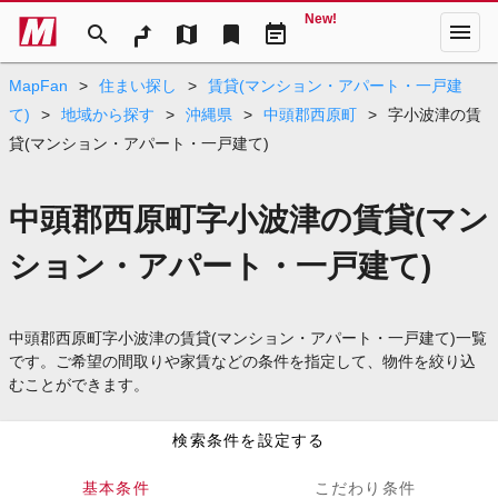
New!
menu
search
map
bookmark
event_note
MapFan
>
住まい探し
>
賃貸(マンション・アパート・一戸建
て)
>
地域から探す
>
沖縄県
>
中頭郡西原町
>
字小波津の賃
貸(マンション・アパート・一戸建て)
中頭郡西原町字小波津の賃貸(マン
ション・アパート・一戸建て)
中頭郡西原町字小波津の賃貸(マンション・アパート・一戸建て)一覧
です。ご希望の間取りや家賃などの条件を指定して、物件を絞り込
むことができます。
検索条件を設定する
基本条件
こだわり条件