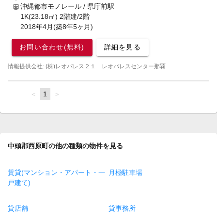
沖縄都市モノレール / 県庁前駅
1K(23.18㎡) 2階建/2階
2018年4月(築8年5ヶ月)
お問い合わせ(無料)
詳細を見る
情報提供会社: (株)レオパレス２１ レオパレスセンター那覇
page
You're
1
page
on
page
中頭郡西原町の他の種類の物件を見る
賃貸(マンション・アパート・一
月極駐車場
戸建て)
貸店舗
貸事務所