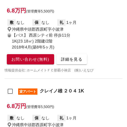
6.8万円
(管理費等5,500円)
敷
なし
保
なし
礼
1ヶ月
沖縄県中頭郡西原町字小波津
【バス】 西原シティ前 停歩11分
1K(23.18㎡) 2階建/2階
2018年4月(築8年5ヶ月)
お問い合わせ(無料)
詳細を見る
情報提供会社: ホームメイトＦＣ那覇小禄店 (株)いえなび
クレイノ雄 ２０４ 1K
貸アパート
6.8万円
(管理費等5,500円)
敷
なし
保
なし
礼
1ヶ月
沖縄県中頭郡西原町字小波津