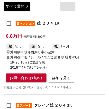
chevron_right
すべて選択
雄 ２０４ 1K
貸マンション
6.8万円
(管理費等5,500円)
敷
なし
保
なし
礼
1ヶ月
沖縄県中頭郡西原町字小波津
沖縄都市モノレール / てだこ浦西駅
徒歩49分
1K(23.18㎡) 2階建/2階
2018年4月(築8年5ヶ月)
お問い合わせ(無料)
詳細を見る
情報提供会社: (株)成家 住まいのＳＥＩＫＡ沖縄店
クレイノ雄 ２０４ 1K
貸アパート