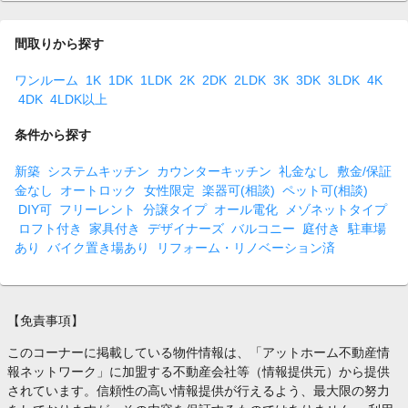
間取りから探す
ワンルーム
1K
1DK
1LDK
2K
2DK
2LDK
3K
3DK
3LDK
4K
4DK
4LDK以上
条件から探す
新築
システムキッチン
カウンターキッチン
礼金なし
敷金/保証
金なし
オートロック
女性限定
楽器可(相談)
ペット可(相談)
DIY可
フリーレント
分譲タイプ
オール電化
メゾネットタイプ
ロフト付き
家具付き
デザイナーズ
バルコニー
庭付き
駐車場
あり
バイク置き場あり
リフォーム・リノベーション済
【免責事項】
このコーナーに掲載している物件情報は、「アットホーム不動産情
報ネットワーク」に加盟する不動産会社等（情報提供元）から提供
されています。信頼性の高い情報提供が行えるよう、最大限の努力