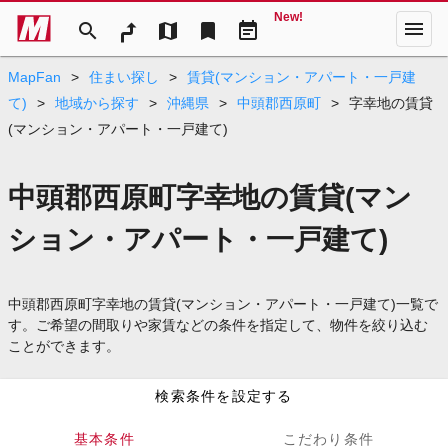
New!
menu
search
map
bookmark
event_note
MapFan
>
住まい探し
>
賃貸(マンション・アパート・一戸建
て)
>
地域から探す
>
沖縄県
>
中頭郡西原町
>
字幸地の賃貸
(マンション・アパート・一戸建て)
中頭郡西原町字幸地の賃貸(マン
ション・アパート・一戸建て)
中頭郡西原町字幸地の賃貸(マンション・アパート・一戸建て)一覧で
す。ご希望の間取りや家賃などの条件を指定して、物件を絞り込む
ことができます。
検索条件を設定する
基本条件
こだわり条件