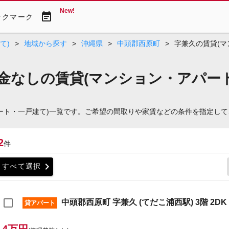
New!
event_note
ックマーク
て)
>
地域から探す
>
沖縄県
>
中頭郡西原町
>
字兼久の賃貸(マ
金なしの賃貸(マンション・アパー
パート・一戸建て)一覧です。ご希望の間取りや家賃などの条件を指定し
2
件
chevron_right
すべて選択
中頭郡西原町 字兼久 (てだこ浦西駅) 3階 2DK
貸アパート