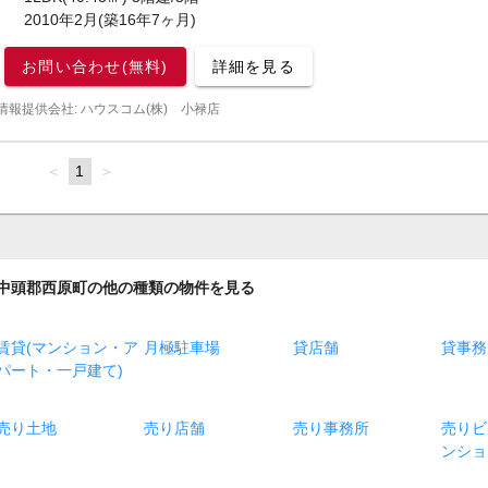
2010年2月(築16年7ヶ月)
お問い合わせ(無料)
詳細を見る
情報提供会社: ハウスコム(株) 小禄店
page
You're
1
page
on
page
中頭郡西原町の他の種類の物件を見る
賃貸(マンション・ア
月極駐車場
貸店舗
貸事務
パート・一戸建て)
売り土地
売り店舗
売り事務所
売りビ
ンショ