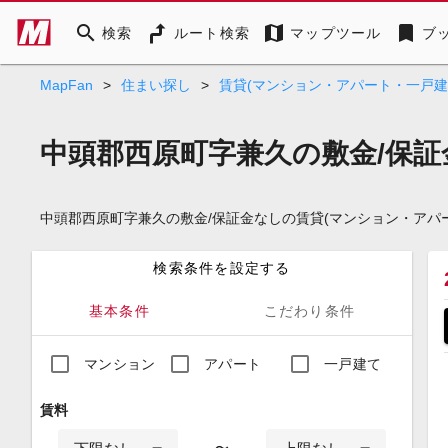
search
map
bookmark
検索
ルート検索
マップツール
ブ
MapFan
>
住まい探し
>
賃貸(マンション・アパート・一戸建
中頭郡西原町字兼久の敷金/保証
中頭郡西原町字兼久の敷金/保証金なしの賃貸(マンション・ア
検索条件を設定する
基本条件
こだわり条件
マンション
アパート
一戸建て
賃料