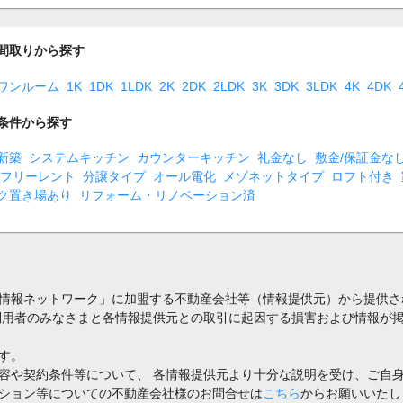
間取りから探す
ワンルーム
1K
1DK
1LDK
2K
2DK
2LDK
3K
3DK
3LDK
4K
4DK
条件から探す
新築
システムキッチン
カウンターキッチン
礼金なし
敷金/保証金な
フリーレント
分譲タイプ
オール電化
メゾネットタイプ
ロフト付き
ク置き場あり
リフォーム・リノベーション済
情報ネットワーク」に加盟する不動産会社等（情報提供元）から提供さ
利用者のみなさまと各情報提供元との取引に起因する損害および情報が掲
す。
容や契約条件等について、 各情報提供元より十分な説明を受け、ご自
ション等についての不動産会社様のお問合せは
こちら
からお願いいたし