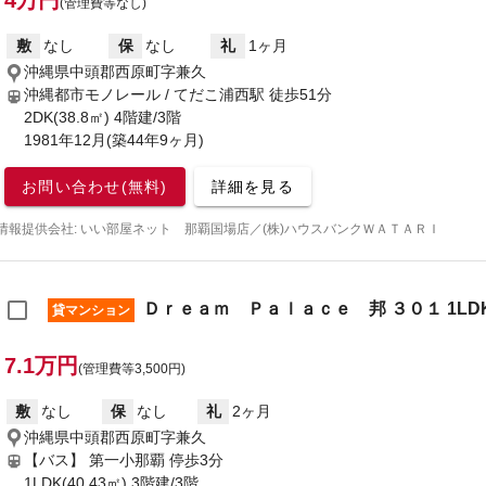
4万円
(管理費等なし)
敷
なし
保
なし
礼
1ヶ月
沖縄県中頭郡西原町字兼久
沖縄都市モノレール / てだこ浦西駅
徒歩51分
2DK(38.8㎡) 4階建/3階
1981年12月(築44年9ヶ月)
お問い合わせ(無料)
詳細を見る
情報提供会社: いい部屋ネット 那覇国場店／(株)ハウスバンクＷＡＴＡＲＩ
Ｄｒｅａｍ Ｐａｌａｃｅ 邦 ３０１ 1LD
貸マンション
7.1万円
(管理費等3,500円)
敷
なし
保
なし
礼
2ヶ月
沖縄県中頭郡西原町字兼久
【バス】 第一小那覇 停歩3分
1LDK(40.43㎡) 3階建/3階