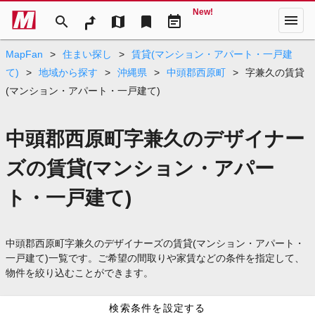
New!
menu
search
map
bookmark
event_note
MapFan
>
住まい探し
>
賃貸(マンション・アパート・一戸建
て)
>
地域から探す
>
沖縄県
>
中頭郡西原町
>
字兼久の賃貸
(マンション・アパート・一戸建て)
中頭郡西原町字兼久のデザイナー
ズの賃貸(マンション・アパー
ト・一戸建て)
中頭郡西原町字兼久のデザイナーズの賃貸(マンション・アパート・
一戸建て)一覧です。ご希望の間取りや家賃などの条件を指定して、
物件を絞り込むことができます。
検索条件を設定する