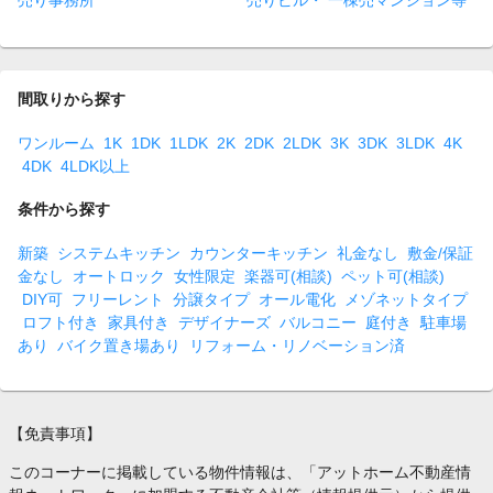
売り事務所
売りビル・ 一棟売マンション等
間取りから探す
ワンルーム
1K
1DK
1LDK
2K
2DK
2LDK
3K
3DK
3LDK
4K
4DK
4LDK以上
条件から探す
新築
システムキッチン
カウンターキッチン
礼金なし
敷金/保証
金なし
オートロック
女性限定
楽器可(相談)
ペット可(相談)
DIY可
フリーレント
分譲タイプ
オール電化
メゾネットタイプ
ロフト付き
家具付き
デザイナーズ
バルコニー
庭付き
駐車場
あり
バイク置き場あり
リフォーム・リノベーション済
【免責事項】
このコーナーに掲載している物件情報は、「アットホーム不動産情