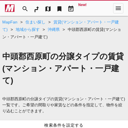
New!
menu
search
map
bookmark
event_note
MapFan
>
住まい探し
>
賃貸(マンション・アパート・一戸建
て)
>
地域から探す
>
沖縄県
>
中頭郡西原町の賃貸(マンショ
ン・アパート・一戸建て)
中頭郡西原町の分譲タイプの賃貸
(マンション・アパート・一戸建
て)
中頭郡西原町の分譲タイプの賃貸(マンション・アパート・一戸建て)
一覧です。ご希望の間取りや家賃などの条件を指定して、物件を絞
り込むことができます。
検索条件を設定する