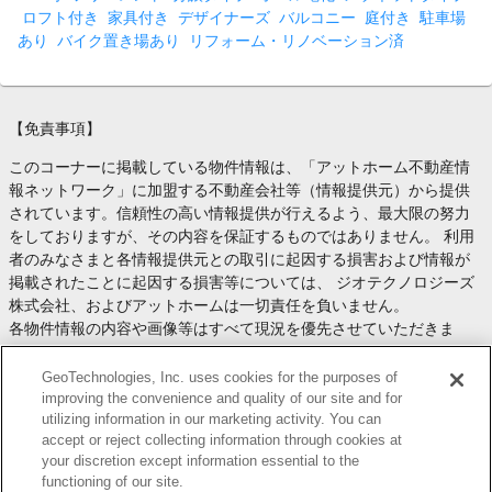
ロフト付き
家具付き
デザイナーズ
バルコニー
庭付き
駐車場
あり
バイク置き場あり
リフォーム・リノベーション済
【免責事項】
このコーナーに掲載している物件情報は、「アットホーム不動産情
報ネットワーク」に加盟する不動産会社等（情報提供元）から提供
されています。信頼性の高い情報提供が行えるよう、最大限の努力
をしておりますが、その内容を保証するものではありません。 利用
者のみなさまと各情報提供元との取引に起因する損害および情報が
掲載されたことに起因する損害等については、 ジオテクノロジーズ
株式会社、およびアットホームは一切責任を負いません。
各物件情報の内容や画像等はすべて現況を優先させていただきま
す。
お取引等（お取引の準備、資金調達等を含みます）の際には、内容
GeoTechnologies, Inc. uses cookies for the purposes of
や契約条件等について、 各情報提供元より十分な説明を受け、ご自
improving the convenience and quality of our site and for
utilizing information in our marketing activity. You can
身でご確認の上、判断してください。
accept or reject collecting information through cookies at
このコーナーへの物件情報のご掲載、その他不動産業務ソリューシ
your discretion except information essential to the
ョン等についての不動産会社様のお問合せは
こちら
からお願いいた
functioning of our site.
します。