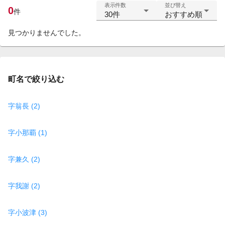
表示件数
並び替え
0
件
30件
おすすめ順
見つかりませんでした。
町名で絞り込む
字翁長 (2)
字小那覇 (1)
字兼久 (2)
字我謝 (2)
字小波津 (3)