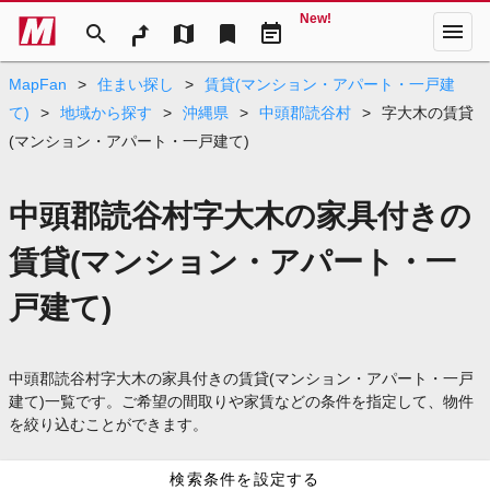
New!
menu
search
map
bookmark
event_note
MapFan
>
住まい探し
>
賃貸(マンション・アパート・一戸建
て)
>
地域から探す
>
沖縄県
>
中頭郡読谷村
>
字大木の賃貸
(マンション・アパート・一戸建て)
中頭郡読谷村字大木の家具付きの
賃貸(マンション・アパート・一
戸建て)
中頭郡読谷村字大木の家具付きの賃貸(マンション・アパート・一戸
建て)一覧です。ご希望の間取りや家賃などの条件を指定して、物件
を絞り込むことができます。
検索条件を設定する