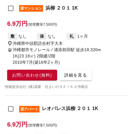
浜柳 ２０１ 1K
貸マンション
6.9万円
(管理費等7,500円)
敷
なし
保
なし
礼
1ヶ月
沖縄県中頭郡読谷村字大木
沖縄都市モノレール / 浦添前田駅
徒歩18,320m
1K(23.18㎡) 2階建/2階
2010年7月(築16年2ヶ月)
お問い合わせ(無料)
詳細を見る
情報提供会社: (株)成家 住まいのＳＥＩＫＡ沖縄店
レオパレス浜柳 ２０１ 1K
貸アパート
6.9万円
(管理費等7,500円)