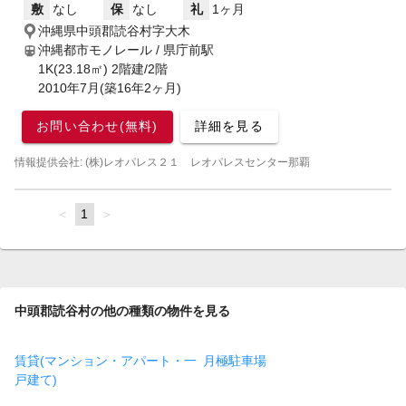
敷
なし
保
なし
礼
1ヶ月
沖縄県中頭郡読谷村字大木
沖縄都市モノレール / 県庁前駅
1K(23.18㎡) 2階建/2階
2010年7月(築16年2ヶ月)
お問い合わせ(無料)
詳細を見る
情報提供会社: (株)レオパレス２１ レオパレスセンター那覇
page
You're
1
page
on
page
中頭郡読谷村の他の種類の物件を見る
賃貸(マンション・アパート・一
月極駐車場
戸建て)