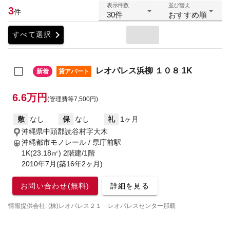
表示件数
並び替え
3
件
30件
おすすめ順
chevron_right
すべて選択
レオパレス浜柳 １０８ 1K
新着
貸アパート
6.6万円
(管理費等7,500円)
敷
なし
保
なし
礼
1ヶ月
沖縄県中頭郡読谷村字大木
沖縄都市モノレール / 県庁前駅
1K(23.18㎡) 2階建/1階
2010年7月(築16年2ヶ月)
お問い合わせ(無料)
詳細を見る
情報提供会社: (株)レオパレス２１ レオパレスセンター那覇