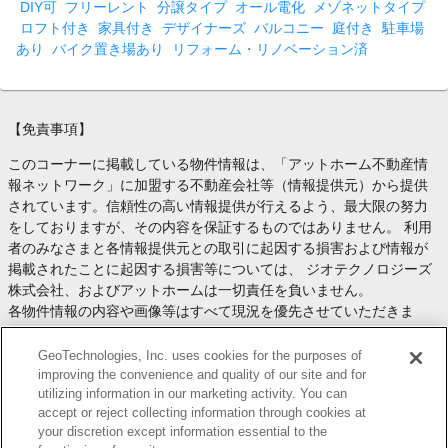
DIY可
フリーレント
分譲タイプ
オール電化
メゾネットタイプ
ロフト付き
家具付き
デザイナーズ
バルコニー
庭付き
駐車場
あり
バイク置き場あり
リフォーム・リノベーション済
【免責事項】
このコーナーに掲載している物件情報は、「アットホーム不動産情
報ネットワーク」に加盟する不動産会社等（情報提供元）から提供
されています。信頼性の高い情報提供が行えるよう、最大限の努力
をしておりますが、その内容を保証するものではありません。 利用
者のみなさまと各情報提供元との取引に起因する損害および情報が
掲載されたことに起因する損害等については、 ジオテクノロジーズ
株式会社、およびアットホームは一切責任を負いません。
各物件情報の内容や画像等はすべて現況を優先させていただきま
す。
お取引等（お取引の準備、資金調達等を含みます）の際には、内容
GeoTechnologies, Inc. uses cookies for the purposes of
や契約条件等について、 各情報提供元より十分な説明を受け、ご自
improving the convenience and quality of our site and for
utilizing information in our marketing activity. You can
身でご確認の上、判断してください。
accept or reject collecting information through cookies at
このコーナーへの物件情報のご掲載、その他不動産業務ソリューシ
your discretion except information essential to the
ョン等についての不動産会社様のお問合せは
こちら
からお願いいた