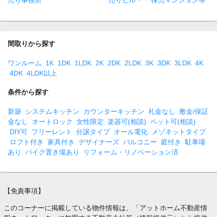
売り事務所
売りビル・ 一棟売マンション等
間取りから探す
ワンルーム
1K
1DK
1LDK
2K
2DK
2LDK
3K
3DK
3LDK
4K
4DK
4LDK以上
条件から探す
新築
システムキッチン
カウンターキッチン
礼金なし
敷金/保証
金なし
オートロック
女性限定
楽器可(相談)
ペット可(相談)
DIY可
フリーレント
分譲タイプ
オール電化
メゾネットタイプ
ロフト付き
家具付き
デザイナーズ
バルコニー
庭付き
駐車場
あり
バイク置き場あり
リフォーム・リノベーション済
【免責事項】
このコーナーに掲載している物件情報は、「アットホーム不動産情