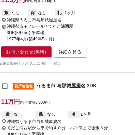
11.3万円
(管理費等3,000円)
敷
なし
保
なし
礼
1ヶ月
沖縄県うるま市与那城屋慶名
沖縄都市モノレール / てだこ浦西駅
3DK(59.0㎡) 平屋建
1977年4月(築49年5ヶ月)
お問い合わせ(無料)
詳細を見る
情報提供会社: ハウスコム(株) 小禄店
うるま市 与那城屋慶名 3DK
貸戸建住宅
11万円
(管理費等3,000円)
敷
なし
保
なし
礼
1ヶ月
沖縄県うるま市与那城屋慶名
てだこ浦西駅から車で約４０分 バス停まで徒歩３分
3DK(59.0㎡) 平屋建