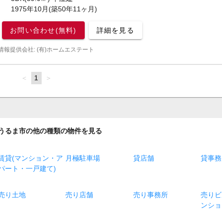
1975年10月(築50年11ヶ月)
お問い合わせ(無料)
詳細を見る
情報提供会社: (有)ホームエステート
page
You're
1
page
on
page
うるま市の他の種類の物件を見る
賃貸(マンション・ア
月極駐車場
貸店舗
貸事務
パート・一戸建て)
売り土地
売り店舗
売り事務所
売りビ
ンショ