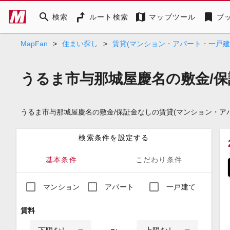
search
map
bookmark
検索
ルート検索
マップツール
ブ
MapFan
>
住まい探し
>
賃貸(マンション・アパート・一戸建
うるま市与那城屋慶名の敷金/保
うるま市与那城屋慶名の敷金/保証金なしの賃貸(マンション・
検索条件を設定する
基本条件
こだわり条件
マンション
アパート
一戸建て
賃料