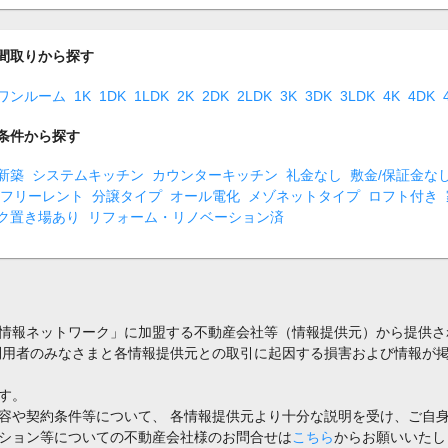
間取りから探す
ワンルーム
1K
1DK
1LDK
2K
2DK
2LDK
3K
3DK
3LDK
4K
4DK
条件から探す
新築
システムキッチン
カウンターキッチン
礼金なし
敷金/保証金な
フリーレント
分譲タイプ
オール電化
メゾネットタイプ
ロフト付き
ク置き場あり
リフォーム・リノベーション済
情報ネットワーク」に加盟する不動産会社等（情報提供元）から提供さ
利用者のみなさまと各情報提供元との取引に起因する損害および情報が掲
す。
容や契約条件等について、 各情報提供元より十分な説明を受け、ご自
ション等についての不動産会社様のお問合せは
こちら
からお願いいたし