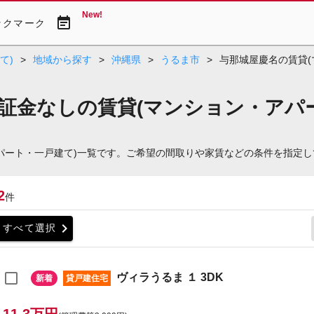
New!
event_note
ックマーク
て)
>
地域から探す
>
沖縄県
>
うるま市
>
与那城屋慶名の賃貸(
証金なしの賃貸(マンション・アパ
アパート・一戸建て)一覧です。ご希望の間取りや家賃などの条件を指定
2
件
chevron_right
すべて選択
ヴィラうるま １ 3DK
新着
貸戸建住宅