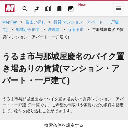
New!
menu
search
map
bookmark
event_note
MapFan
>
住まい探し
>
賃貸(マンション・アパート・一戸建
て)
>
地域から探す
>
沖縄県
>
うるま市
>
与那城屋慶名の賃
貸(マンション・アパート・一戸建て)
うるま市与那城屋慶名のバイク置
き場ありの賃貸(マンション・ア
パート・一戸建て)
うるま市与那城屋慶名のバイク置き場ありの賃貸(マンション・アパ
ート・一戸建て)一覧です。ご希望の間取りや家賃などの条件を指定
して、物件を絞り込むことができます。
検索条件を設定する