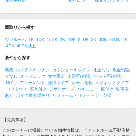
売り事務所
売りビル・ 一棟売マンション等
間取りから探す
ワンルーム
1K
1DK
1LDK
2K
2DK
2LDK
3K
3DK
3LDK
4K
4DK
4LDK以上
条件から探す
新築
システムキッチン
カウンターキッチン
礼金なし
敷金/保証
金なし
オートロック
女性限定
楽器可(相談)
ペット可(相談)
DIY可
フリーレント
分譲タイプ
オール電化
メゾネットタイプ
ロフト付き
家具付き
デザイナーズ
バルコニー
庭付き
駐車場
あり
バイク置き場あり
リフォーム・リノベーション済
【免責事項】
このコーナーに掲載している物件情報は、「アットホーム不動産情